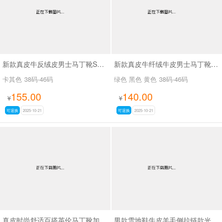
新款真皮牛反绒皮男士马丁靴SA66638
新款真皮牛纤绒牛皮男士马丁靴SA97222
卡其色
38码-46码
绿色 黑色 黄色
38码-46码
155.00
140.00
¥
¥
可退换
2025-10-21
可退换
2025-10-21
真皮时尚舒适百搭英伦马丁靴加绒潮鞋SAA888
男款雪地鞋牛皮羊毛侧拉链款光面防水雪地棉SA111