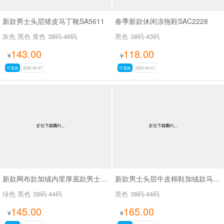
新款男士头层猪皮马丁靴SA5611
春季新款休闲凉拖鞋SAC2228
灰色 黑色 黄色
38码-46码
黑色
38码-43码
143.00
118.00
¥
¥
可退换
2025-08-27
可退换
2025-04-21
新款网布款加绒内里厚底款男士棉靴SA8666
新款男士头层牛皮棉鞋加绒款马丁靴SA77023
绿色 黑色
38码-44码
黑色
38码-44码
145.00
165.00
¥
¥