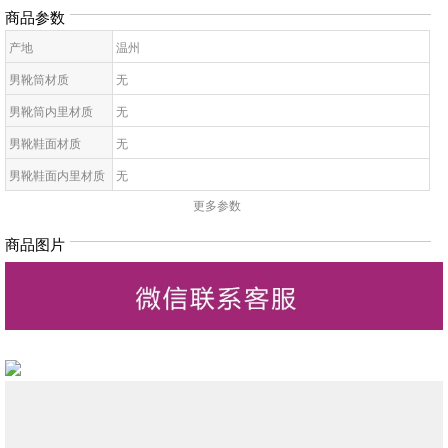
商品参数
产地
温州
男靴筒材质
无
男靴筒内里材质
无
男靴鞋面材质
无
男靴鞋面内里材质
无
更多参数
男靴款式
无
男靴鞋头款式
无
商品图片
男靴鞋闭合方式
无
男靴鞋底材质
无
男凉鞋季节
无
男靴材质工艺
无
男靴筒高度
无
男靴功能
无