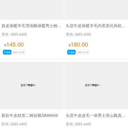
真皮保暖羊毛雪地靴保暖男士棉鞋SA7130
头层牛皮保暖羊毛内里英伦风机车风马丁靴SA2273
黑色
38码-44码
黑色
38码-43码
145.00
180.00
¥
¥
可退换
2024-12-06
可退换
2024-12-02
新款牛皮材质二棉短靴SA96669
头层牛皮皮毛一体男士登山靴真皮军靴SA6692
驼色
38码-44码
黑色
38码-44码