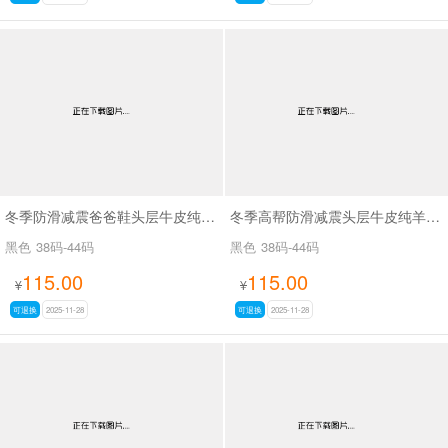
冬季防滑减震爸爸鞋头层牛皮纯羊毛保暖休闲皮鞋SA9058
冬季高帮防滑减震头层牛皮纯羊毛加绒保暖男式棉鞋SA5616
黑色
38码-44码
黑色
38码-44码
115.00
115.00
¥
¥
可退换
2025-11-28
可退换
2025-11-28