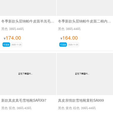
冬季新款头层纳帕牛皮面羊羔毛皮毛一体内里休闲马丁靴SA6608
冬季新款头层纳帕牛皮面二棉内里休闲马丁靴SA111
黑色
38码-44码
黑色
38码-44码
174.00
164.00
¥
¥
可退换
2025-11-25
可退换
2025-11-25
新款真皮真毛雪地靴SARX97
真皮亲情款雪地靴童鞋SA999
黑色 驼色
38码-43码
黑色 黄色 棕色
39码-44码