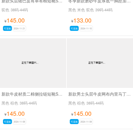
新款头层猪巴皮有单有棉短靴SA1431015
冬季新款磨砂牛皮厚底一脚蹬加绒加厚雪地靴SAM58105
驼色
38码-44码
黑色 米色 驼色
39码-44码
145.00
133.00
¥
¥
可退换
2024-11-21
可退换
2024-11-10
新款牛皮材质二棉侧拉链短靴SA8777
新款男士头层牛皮网布内里马丁靴SA8158
黑色 棕色
38码-44码
黑色 棕色
38码-44码
145.00
145.00
¥
¥
可退换
2024-11-08
可退换
2024-11-08