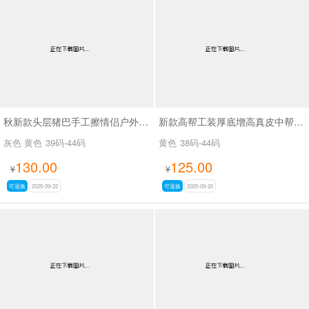
秋新款头层猪巴手工擦情侣户外大黄靴SA111
新款高帮工装厚底增高真皮中帮户外靴真皮情侣款马丁靴SA111
灰色 黄色
39码-44码
黄色
38码-44码
130.00
125.00
¥
¥
可退换
2025-09-22
可退换
2025-09-20