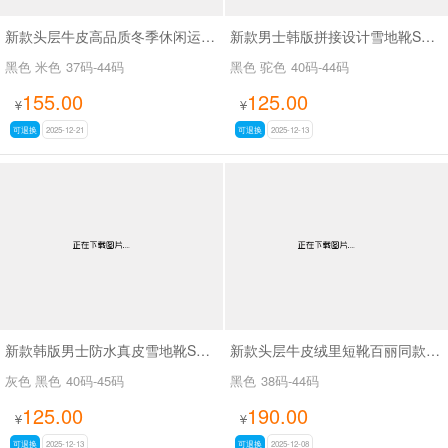
新款头层牛皮高品质冬季休闲运动鞋SAM190
新款男士韩版拼接设计雪地靴SA3280
黑色 米色
37码-44码
黑色 驼色
40码-44码
155.00
125.00
¥
¥
可退换
2025-12-21
可退换
2025-12-13
新款韩版男士防水真皮雪地靴SA1308
新款头层牛皮绒里短靴百丽同款136
灰色 黑色
40码-45码
黑色
38码-44码
125.00
190.00
¥
¥
可退换
2025-12-13
可退换
2025-12-08