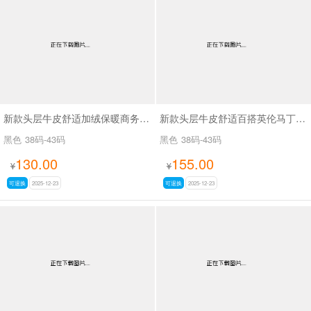
男最新上架
返回首页
新款头层牛皮舒适加绒保暖商务棉皮鞋SAM180
新款头层牛皮舒适百搭英伦马丁靴加绒潮鞋SAM212
黑色
38码-43码
黑色
38码-43码
130.00
155.00
¥
¥
可退换
2025-12-23
可退换
2025-12-23