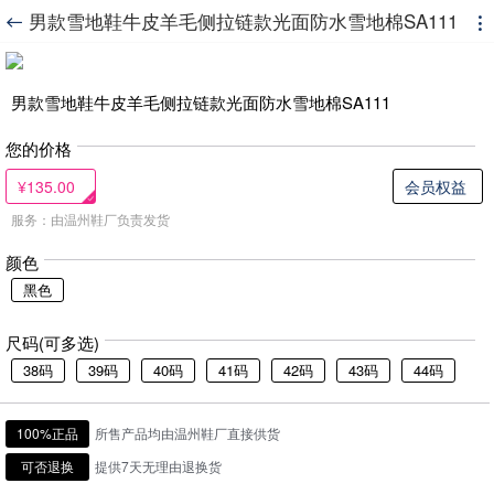
男款雪地鞋牛皮羊毛侧拉链款光面防水雪地棉SA111


男款雪地鞋牛皮羊毛侧拉链款光面防水雪地棉SA111
您的价格
¥135.00
会员权益
服务：由温州鞋厂负责发货
颜色
黑色
尺码(可多选)
38码
39码
40码
41码
42码
43码
44码
100%正品
所售产品均由温州鞋厂直接供货
可否退换
提供7天无理由退换货