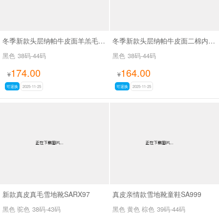
冬季新款头层纳帕牛皮面羊羔毛皮毛一体内里休闲马丁靴SA6608
冬季新款头层纳帕牛皮面二棉内里休闲马丁靴SA111
黑色
38码-44码
黑色
38码-44码
174.00
164.00
¥
¥
可退换
2025-11-25
可退换
2025-11-25
新款真皮真毛雪地靴SARX97
真皮亲情款雪地靴童鞋SA999
黑色 驼色
38码-43码
黑色 黄色 棕色
39码-44码