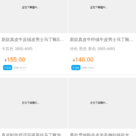
新款真皮牛反绒皮男士马丁靴SA66638
新款真皮牛纤绒牛皮男士马丁靴SA97222
卡其色
38码-46码
绿色 黑色 黄色
38码-46码
155.00
140.00
¥
¥
可退换
2025-10-21
可退换
2025-10-21
真皮时尚舒适百搭英伦马丁靴加绒潮鞋SAA888
男款雪地鞋牛皮羊毛侧拉链款光面防水雪地棉SA111