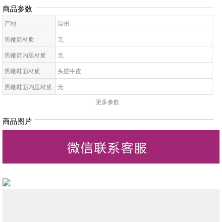
商品参数
产地
温州
男靴筒材质
无
男靴筒内里材质
无
男靴鞋面材质
头层牛皮
男靴鞋面内里材质
无
更多参数
男靴款式
无
男靴鞋头款式
无
商品图片
男靴鞋闭合方式
无
男靴鞋底材质
无
男凉鞋季节
无
男靴材质工艺
无
男靴筒高度
无
男靴功能
无