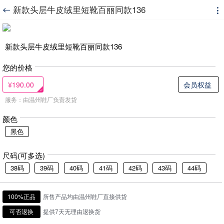
新款头层牛皮绒里短靴百丽同款136


新款头层牛皮绒里短靴百丽同款136
您的价格
¥190.00
会员权益
服务：由温州鞋厂负责发货
颜色
黑色
尺码(可多选)
38码
39码
40码
41码
42码
43码
44码
100%正品
所售产品均由温州鞋厂直接供货
可否退换
提供7天无理由退换货