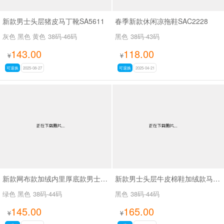
新款男士头层猪皮马丁靴SA5611
春季新款休闲凉拖鞋SAC2228
灰色 黑色 黄色
38码-46码
黑色
38码-43码
143.00
118.00
¥
¥
可退换
2025-08-27
可退换
2025-04-21
新款网布款加绒内里厚底款男士棉靴SA8666
新款男士头层牛皮棉鞋加绒款马丁靴SA77023
绿色 黑色
38码-44码
黑色
38码-44码
145.00
165.00
¥
¥