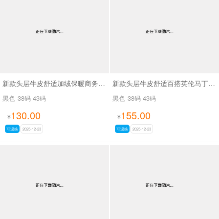
男最新上架
返回首页
新款头层牛皮舒适加绒保暖商务棉皮鞋SAM180
新款头层牛皮舒适百搭英伦马丁靴加绒潮鞋SAM212
黑色
38码-43码
黑色
38码-43码
130.00
155.00
¥
¥
可退换
2025-12-23
可退换
2025-12-23