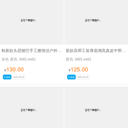
秋新款头层猪巴手工擦情侣户外大黄靴SA111
新款高帮工装厚底增高真皮中帮户外靴真皮情侣款马丁靴SA111
灰色 黄色
39码-44码
黄色
38码-44码
130.00
125.00
¥
¥
可退换
2025-09-22
可退换
2025-09-20