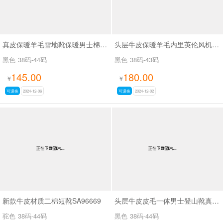
真皮保暖羊毛雪地靴保暖男士棉鞋SA7130
头层牛皮保暖羊毛内里英伦风机车风马丁靴SA2273
黑色
38码-44码
黑色
38码-43码
145.00
180.00
¥
¥
可退换
2024-12-06
可退换
2024-12-02
新款牛皮材质二棉短靴SA96669
头层牛皮皮毛一体男士登山靴真皮军靴SA6692
驼色
38码-44码
黑色
38码-44码