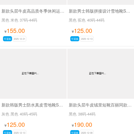
新款头层牛皮高品质冬季休闲运动鞋SAM190
新款男士韩版拼接设计雪地靴SA3280
黑色 米色
37码-44码
黑色 驼色
40码-44码
155.00
125.00
¥
¥
可退换
2025-12-21
可退换
2025-12-13
新款韩版男士防水真皮雪地靴SA1308
新款头层牛皮绒里短靴百丽同款136
灰色 黑色
40码-45码
黑色
38码-44码
125.00
190.00
¥
¥
可退换
2025-12-13
可退换
2025-12-08