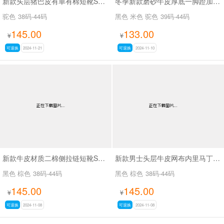
新款头层猪巴皮有单有棉短靴SA1431015
冬季新款磨砂牛皮厚底一脚蹬加绒加厚雪地靴SAM58105
驼色
38码-44码
黑色 米色 驼色
39码-44码
145.00
133.00
¥
¥
可退换
2024-11-21
可退换
2024-11-10
新款牛皮材质二棉侧拉链短靴SA8777
新款男士头层牛皮网布内里马丁靴SA8158
黑色 棕色
38码-44码
黑色 棕色
38码-44码
145.00
145.00
¥
¥
可退换
2024-11-08
可退换
2024-11-08