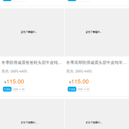
冬季防滑减震爸爸鞋头层牛皮纯羊毛保暖休闲皮鞋SA9058
冬季高帮防滑减震头层牛皮纯羊毛加绒保暖男式棉鞋SA5616
黑色
38码-44码
黑色
38码-44码
115.00
115.00
¥
¥
可退换
2025-11-28
可退换
2025-11-28