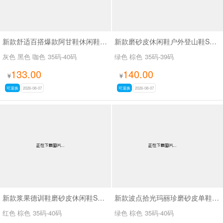
新款舒适百搭爆款阿甘鞋休闲鞋SA6876
新款磨砂皮休闲鞋户外登山鞋SA5122
灰色 黑色 咖色
35码-40码
绿色 棕色
35码-39码
133.00
140.00
¥
¥
可退换
2026-08-07
可退换
2026-08-07
新款浆果德训鞋磨砂皮休闲鞋SA3706
新款波点拾光玛丽珍磨砂皮单鞋SA3066-3
红色 棕色
35码-40码
绿色 棕色
35码-40码