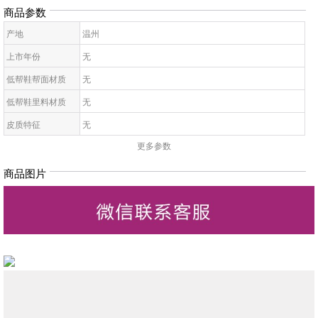
商品参数
产地
温州
上市年份
无
低帮鞋帮面材质
无
低帮鞋里料材质
无
皮质特征
无
更多参数
低帮鞋鞋底材质
无
低帮鞋开口深度
无
商品图片
低帮鞋头款式
无
鞋鞋跟高
无
低帮鞋跟款式
无
低帮鞋闭合方式
无
低帮鞋适用对象
无