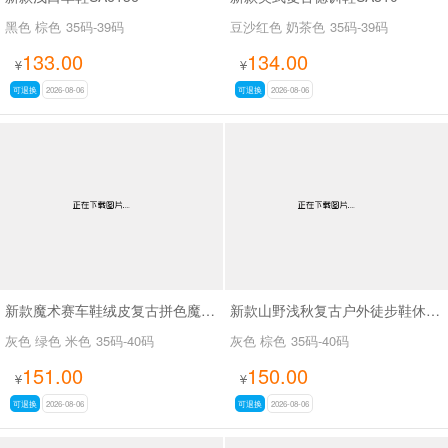
黑色 棕色
35码-39码
豆沙红色 奶茶色
35码-39码
133.00
134.00
¥
¥
可退换
2026-08-06
可退换
2026-08-06
新款魔术赛车鞋绒皮复古拼色魔术贴德训休闲鞋SA8040
新款山野浅秋复古户外徒步鞋休闲鞋SA37028
灰色 绿色 米色
35码-40码
灰色 棕色
35码-40码
151.00
150.00
¥
¥
可退换
2026-08-06
可退换
2026-08-06