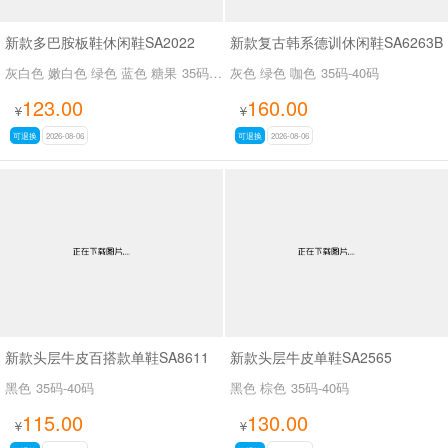
新款多巴胺板鞋休闲鞋SA2022
新款复古韩系德训休闲鞋SA6263B
灰白色 嫩白色 绿色 蓝色 糖果
35码-39码
灰色 绿色 咖色
35码-40码
123.00
160.00
¥
¥
可退换
2026-08-06
可退换
2026-08-06
新款头层牛皮百搭款单鞋SA8611
新款头层牛皮单鞋SA2565
黑色
35码-40码
黑色 棕色
35码-40码
115.00
130.00
¥
¥