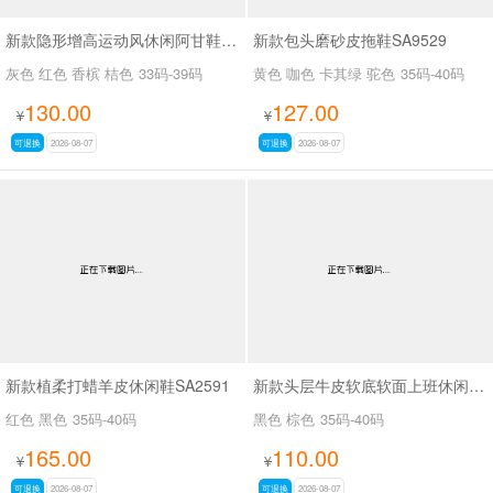
新款隐形增高运动风休闲阿甘鞋SA54133
新款包头磨砂皮拖鞋SA9529
灰色 红色 香槟 桔色
33码-39码
黄色 咖色 卡其绿 驼色
35码-40码
130.00
127.00
¥
¥
可退换
2026-08-07
可退换
2026-08-07
新款植柔打蜡羊皮休闲鞋SA2591
新款头层牛皮软底软面上班休闲百搭女鞋SA3089
红色 黑色
35码-40码
黑色 棕色
35码-40码
165.00
110.00
¥
¥
可退换
2026-08-07
可退换
2026-08-07