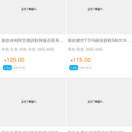
新款休闲阿甘德训鞋韩版百搭系带薄底休闲鞋SA1883
新款镂空T字玛丽珍跟鞋SA2519-65
灰色 红色 绿色 米色
35码-40码
黑色 棕色
35码-40码
125.00
115.00
¥
¥
可退换
2026-08-05
可退换
2026-08-05