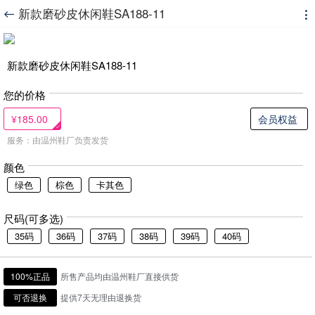
新款磨砂皮休闲鞋SA188-11


新款磨砂皮休闲鞋SA188-11
您的价格
¥185.00
会员权益
服务：由温州鞋厂负责发货
颜色
绿色
棕色
卡其色
尺码(可多选)
35码
36码
37码
38码
39码
40码
100%正品
所售产品均由温州鞋厂直接供货
可否退换
提供7天无理由退换货