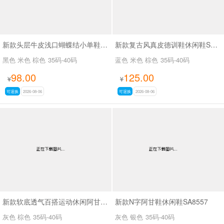
新款头层牛皮浅口蝴蝶结小单鞋SA7801
新款复古风真皮德训鞋休闲鞋SA2696
黑色 米色 棕色
35码-40码
蓝色 米色 棕色
35码-40码
98.00
125.00
¥
¥
可退换
2026-08-06
可退换
2026-08-06
新款软底透气百搭运动休闲阿甘鞋SA2697
新款N字阿甘鞋休闲鞋SA8557
灰色 棕色
35码-40码
灰色 银色
35码-40码