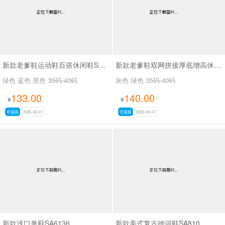
新款老爹鞋运动鞋百搭休闲鞋SA26775
新款老爹鞋双网拼接厚底增高休闲鞋SA9325
绿色 蓝色 黑色
35码-40码
灰色 绿色
35码-40码
133.00
140.00
¥
¥
可退换
2026-08-07
可退换
2026-08-07
新款浅口单鞋SA6136
新款美式复古德训鞋SA810