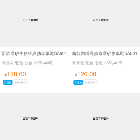
男最新上架
返回首页
新款磨砂牛皮经典勃肯单鞋SA601
新款内增高勃肯磨砂皮单鞋SA501
卡其灰 驼色 沙色
35码-40码
卡其色 驼色 杏色
35码-40码
118.00
120.00
¥
¥
可退换
2026-08-07
可退换
2026-08-07