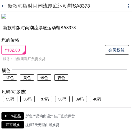
新款韩版时尚潮流厚底运动鞋SA8373


新款韩版时尚潮流厚底运动鞋SA8373
您的价格
¥132.00
会员权益
服务：由温州鞋厂负责发货
颜色
红色
黄色
米色
杏色
尺码(可多选)
35码
36码
37码
38码
39码
40码
100%正品
所售产品均由温州鞋厂直接供货
可否退换
提供7天无理由退换货