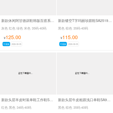
新款休闲阿甘德训鞋韩版百搭系带薄底休闲鞋SA1883
新款镂空T字玛丽珍跟鞋SA2519-65
灰色 红色 绿色 米色
35码-40码
黑色 棕色
35码-40码
125.00
115.00
¥
¥
可退换
2026-08-05
可退换
2026-08-05
新款头层羊皮时装单鞋工作鞋SA56-53
新款头层牛皮粗跟浅口单鞋SA9629-5
红色 黑色
34码-40码
黑色 棕色
35码-40码