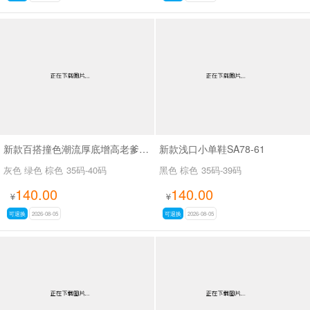
新款百搭撞色潮流厚底增高老爹鞋SA8383
新款浅口小单鞋SA78-61
灰色 绿色 棕色
35码-40码
黑色 棕色
35码-39码
140.00
140.00
¥
¥
可退换
2026-08-05
可退换
2026-08-05