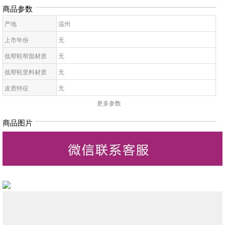
商品参数
产地
温州
上市年份
无
低帮鞋帮面材质
无
低帮鞋里料材质
无
皮质特征
无
更多参数
低帮鞋鞋底材质
无
低帮鞋开口深度
无
商品图片
低帮鞋头款式
无
鞋鞋跟高
无
低帮鞋跟款式
无
低帮鞋闭合方式
无
低帮鞋适用对象
无