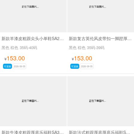
新款羊漆皮粗跟尖头小单鞋SA25166
新款复古英伦风皮带扣一脚蹬厚底时尚百搭乐福鞋SA5271
黑色 棕色
35码-40码
黑色 棕色
35码-39码
153.00
153.00
¥
¥
可退换
2026-08-05
可退换
2026-08-05
新款牛漆皮粗跟厚底乐福鞋SA3071
新款法式粗跟厚底厚底乐福鞋SA3079