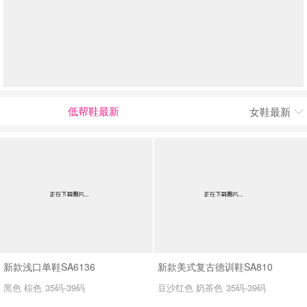
低帮鞋最新
女鞋最新上

男最新上架
返回首页
新款浅口单鞋SA6136
新款美式复古德训鞋SA810
黑色 棕色
35码-39码
豆沙红色 奶茶色
35码-39码