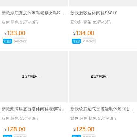
新款厚底真皮休闲鞋老爹女鞋SA7602-1
新款磨砂皮休闲鞋SA810
灰色 黑色
35码-40码
豆沙红 奶茶
35码-40码
133.00
134.00
¥
¥
可退换
2026-08-05
可退换
2026-08-05
新款潮牌厚底百搭休闲鞋老爹鞋SA26773
新款软底透气百搭运动休闲阿甘鞋SA2691-1 紫色无现货接订货
灰色 绿色
35码-40码
紫色 绿色 棕色
35码-40码
128.00
125.00
¥
¥