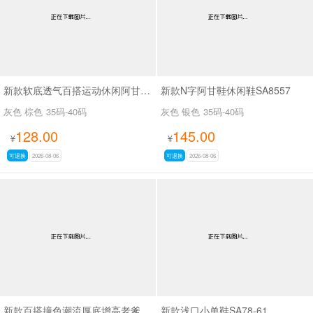
新款软底透气百搭运动休闲阿甘鞋SA2697
新款N字阿甘鞋休闲鞋SA8557
灰色 棕色
35码-40码
灰色 银色
35码-40码
128.00
145.00
¥
¥
可退换
2026-08-06
可退换
2026-08-06
新款百搭撞色潮流厚底增高老爹鞋SA8383
新款浅口小单鞋SA78-61