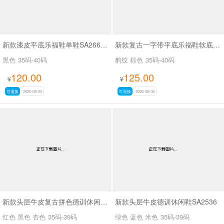
新款漆皮平底乐福鞋单鞋SA2668-2
新款复古一字带平底乐福鞋软底豆豆鞋SA969
黑色
35码-40码
豹纹 棕色
35码-40码
120.00
125.00
¥
¥
可退换
2026-08-05
可退换
2026-08-05
新款头层牛皮复古拼色德训休闲鞋SA2535
新款头层牛皮德训休闲鞋SA2536
红色 黑色 杏色
35码-39码
绿色 蓝色 米色
35码-39码