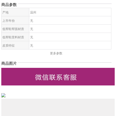
商品参数
产地
温州
上市年份
无
低帮鞋帮面材质
无
低帮鞋里料材质
无
皮质特征
无
更多参数
低帮鞋鞋底材质
无
低帮鞋开口深度
无
商品图片
低帮鞋头款式
无
鞋鞋跟高
无
低帮鞋跟款式
无
低帮鞋闭合方式
无
低帮鞋适用对象
无