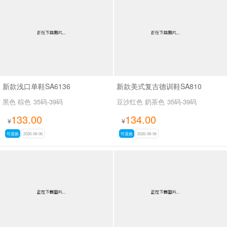
男最新上架
返回首页
新款浅口单鞋SA6136
新款美式复古德训鞋SA810
黑色 棕色
35码-39码
豆沙红色 奶茶色
35码-39码
133.00
134.00
¥
¥
可退换
2026-08-06
可退换
2026-08-06