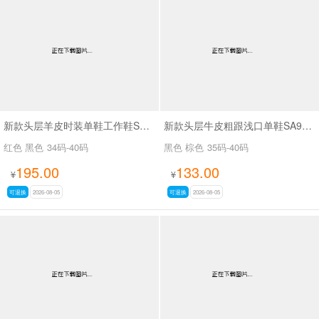
新款头层羊皮时装单鞋工作鞋SA56-53
新款头层牛皮粗跟浅口单鞋SA9629-5
红色 黑色
34码-40码
黑色 棕色
35码-40码
195.00
133.00
¥
¥
可退换
2026-08-05
可退换
2026-08-05