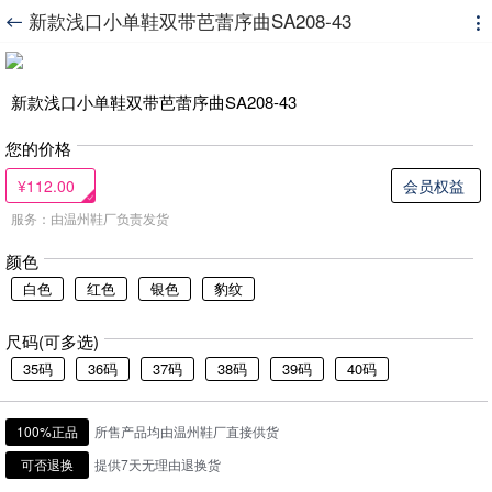
新款浅口小单鞋双带芭蕾序曲SA208-43


新款浅口小单鞋双带芭蕾序曲SA208-43
您的价格
¥112.00
会员权益
服务：由温州鞋厂负责发货
颜色
白色
红色
银色
豹纹
尺码(可多选)
35码
36码
37码
38码
39码
40码
100%正品
所售产品均由温州鞋厂直接供货
可否退换
提供7天无理由退换货