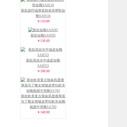
新款超纤绒厚底勃肯高帮鞋短
靴SA9116
￥110.00
新款短靴SA9195
￥130.00
新款高丝光牛绒皮短靴
SA8553
￥190.00
新款欧美复古辣妹风显瘦厚底
马丁靴女褶皱皮带扣机车短靴
粗跟中筒靴SA703
￥140.00