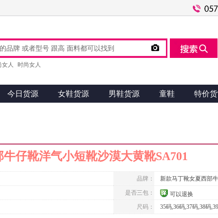

尚女人
时尚女人
今日货源
女鞋货源
男鞋货源
童鞋
特价货
牛仔靴洋气小短靴沙漠大黄靴SA701
品牌：
新款马丁靴女夏西部
是否三包：
可以退换
尺码：
35码,36码,37码,38码,3