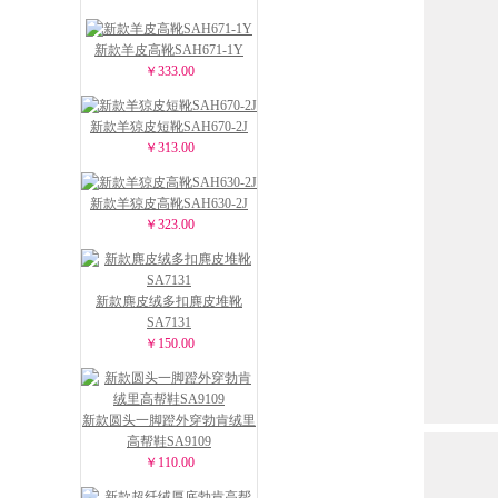
新款羊皮高靴SAH671-1Y
￥333.00
新款羊猄皮短靴SAH670-2J
￥313.00
新款羊猄皮高靴SAH630-2J
￥323.00
新款麂皮绒多扣麂皮堆靴
SA7131
￥150.00
新款圆头一脚蹬外穿勃肯绒里
高帮鞋SA9109
￥110.00