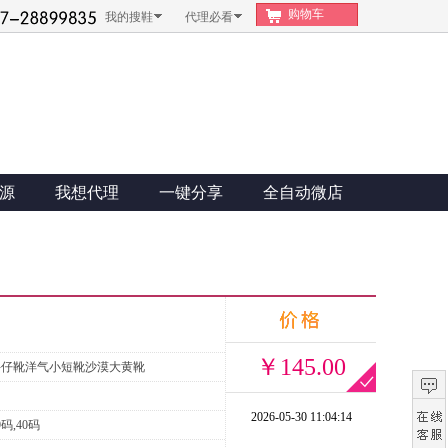
购物车
我的搜鞋
代理必看
源
我想代理
一键分享
全自动微店
￥145.00
牛仔靴洋气小短靴沙漠大黄靴
2026-05-30 11:04:14
9码,40码