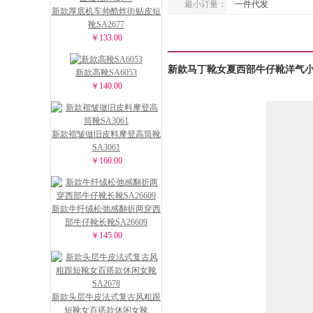
最小订量：
一件代发
新款厚底机车帅酷炸街贴皮短
靴SA2677
￥133.00
新款马丁靴女夏西部牛仔靴洋气小短
新款高靴SA6053
￥140.00
新款褶皱做旧皮料摩登高筒靴
SA3061
￥160.00
新款牛纤绒松弛感翻折两穿西
部牛仔靴长靴SA26609
￥145.00
新款头层牛皮法式复古风粗跟
短靴女百搭款休闲女靴