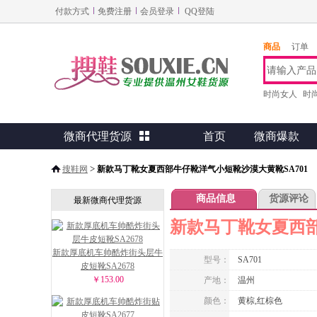
付款方式
免费注册
会员登录
QQ登陆
商品
订单
时尚女人
时
微商代理货源

首页
微商爆款
>
搜鞋网
新款马丁靴女夏西部牛仔靴洋气小短靴沙漠大黄靴SA701
商品信息
货源评论
最新微商代理货源
新款马丁靴女夏西部
新款厚底机车帅酷炸街头层牛
型号：
SA701
皮短靴SA2678
￥153.00
产地：
温州
颜色：
黄棕,红棕色