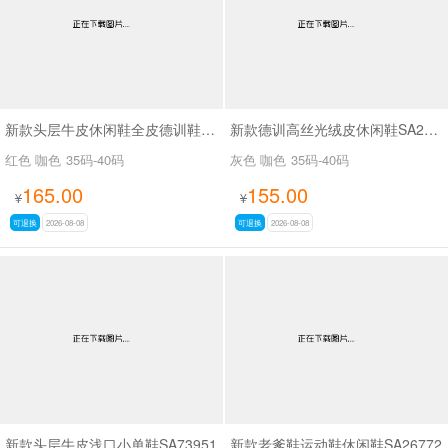
新款头层牛皮休闲鞋全皮德训鞋SA111
新款德训高丝光绒皮休闲鞋SA2H008
红色 咖色
35码-40码
灰色 咖色
35码-40码
165.00
155.00
¥
¥
可退换
2026-08-08
可退换
2026-08-08
新款头层牛皮浅口小单鞋SA73951
新款老爹鞋运动鞋休闲鞋SA26772