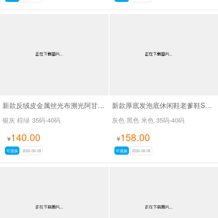
新款反绒皮金属丝光布溯光阿甘休闲鞋SA9288
新款厚底发泡底休闲鞋老爹鞋SA629-1
银灰 棕绿
35码-40码
灰色 黑色 米色
35码-40码
140.00
158.00
¥
¥
可退换
2026-08-08
可退换
2026-08-08