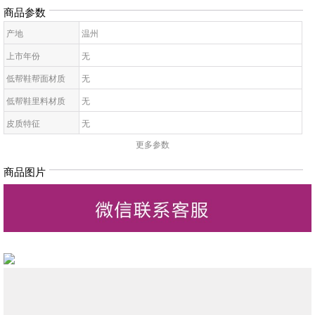
商品参数
产地
温州
上市年份
无
低帮鞋帮面材质
无
低帮鞋里料材质
无
皮质特征
无
更多参数
低帮鞋鞋底材质
无
低帮鞋开口深度
无
商品图片
低帮鞋头款式
无
鞋鞋跟高
无
低帮鞋跟款式
无
低帮鞋闭合方式
无
低帮鞋适用对象
无