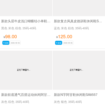
新款头层牛皮浅口蝴蝶结小单鞋SA7801
新款复古风真皮德训鞋休闲鞋SA2696
黑色 米色 棕色
35码-40码
蓝色 米色 棕色
35码-40码
98.00
125.00
¥
¥
可退换
2026-08-06
可退换
2026-08-06
新款软底透气百搭运动休闲阿甘鞋SA2697
新款N字阿甘鞋休闲鞋SA8557
灰色 棕色
35码-40码
灰色 银色
35码-40码