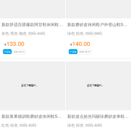
新款舒适百搭爆款阿甘鞋休闲鞋SA6876
新款磨砂皮休闲鞋户外登山鞋SA5122
灰色 黑色 咖色
35码-40码
绿色 棕色
35码-39码
133.00
140.00
¥
¥
可退换
2026-08-07
可退换
2026-08-07
新款浆果德训鞋磨砂皮休闲鞋SA3706
新款波点拾光玛丽珍磨砂皮单鞋SA3066-3
红色 棕色
35码-40码
绿色 棕色
35码-40码