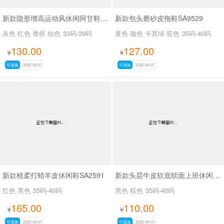
新款隐形增高运动风休闲阿甘鞋SA54133
新款包头磨砂皮拖鞋SA9529
灰色 红色 香槟 桔色
33码-39码
黄色 咖色 卡其绿 驼色
35码-40码
130.00
127.00
¥
¥
可退换
2026-08-07
可退换
2026-08-07
新款植柔打蜡羊皮休闲鞋SA2591
新款头层牛皮软底软面上班休闲百搭女鞋SA3089
红色 黑色
35码-40码
黑色 棕色
35码-40码
165.00
110.00
¥
¥
可退换
2026-08-07
可退换
2026-08-07