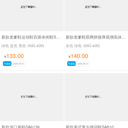
新款老爹鞋运动鞋百搭休闲鞋SA26775
新款老爹鞋双网拼接厚底增高休闲鞋SA9325
绿色 蓝色 黑色
35码-40码
灰色 绿色
35码-40码
133.00
140.00
¥
¥
可退换
2026-08-07
可退换
2026-08-07
新款浅口单鞋SA6136
新款美式复古德训鞋SA810