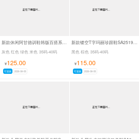
新款休闲阿甘德训鞋韩版百搭系带薄底休闲鞋SA1883
新款镂空T字玛丽珍跟鞋SA2519-65
灰色 红色 绿色 米色
35码-40码
黑色 棕色
35码-40码
125.00
115.00
¥
¥
可退换
2026-08-05
可退换
2026-08-05