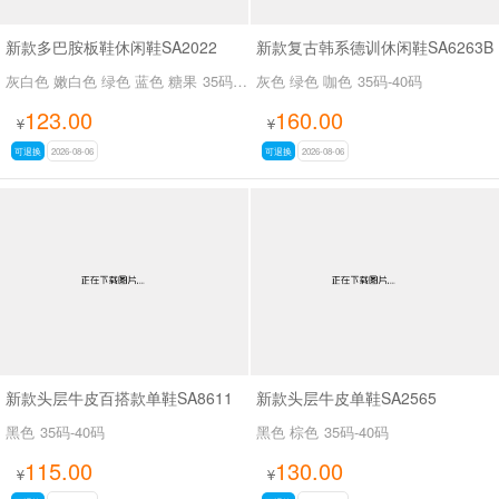
新款多巴胺板鞋休闲鞋SA2022
新款复古韩系德训休闲鞋SA6263B
灰白色 嫩白色 绿色 蓝色 糖果
35码-39码
灰色 绿色 咖色
35码-40码
123.00
160.00
¥
¥
可退换
2026-08-06
可退换
2026-08-06
新款头层牛皮百搭款单鞋SA8611
新款头层牛皮单鞋SA2565
黑色
35码-40码
黑色 棕色
35码-40码
115.00
130.00
¥
¥