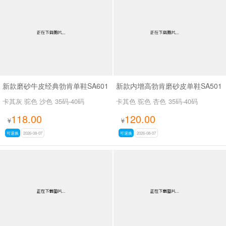
男最新上架
返回首页
新款磨砂牛皮经典勃肯单鞋SA601
新款内增高勃肯磨砂皮单鞋SA501
卡其灰 驼色 沙色
35码-40码
卡其色 驼色 杏色
35码-40码
118.00
120.00
¥
¥
可退换
2026-08-07
可退换
2026-08-07