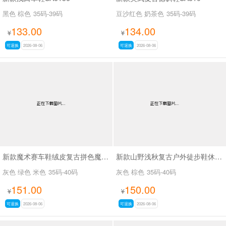
黑色 棕色
35码-39码
豆沙红色 奶茶色
35码-39码
133.00
134.00
¥
¥
可退换
2026-08-06
可退换
2026-08-06
新款魔术赛车鞋绒皮复古拼色魔术贴德训休闲鞋SA8040
新款山野浅秋复古户外徒步鞋休闲鞋SA37028
灰色 绿色 米色
35码-40码
灰色 棕色
35码-40码
151.00
150.00
¥
¥
可退换
2026-08-06
可退换
2026-08-06