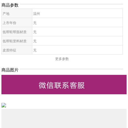
商品参数
产地
温州
上市年份
无
低帮鞋帮面材质
无
低帮鞋里料材质
无
皮质特征
无
更多参数
低帮鞋鞋底材质
无
低帮鞋开口深度
无
商品图片
低帮鞋头款式
无
鞋鞋跟高
无
低帮鞋跟款式
无
低帮鞋闭合方式
无
低帮鞋适用对象
无