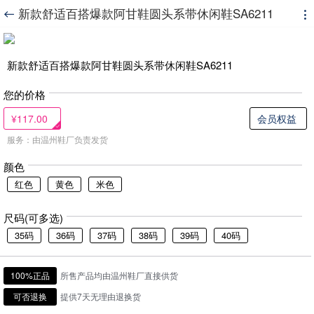
新款舒适百搭爆款阿甘鞋圆头系带休闲鞋SA6211


新款舒适百搭爆款阿甘鞋圆头系带休闲鞋SA6211
您的价格
¥117.00
会员权益
服务：由温州鞋厂负责发货
颜色
红色
黄色
米色
尺码(可多选)
35码
36码
37码
38码
39码
40码
100%正品
所售产品均由温州鞋厂直接供货
可否退换
提供7天无理由退换货