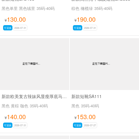
黑色单里 黑色绒里
35码-40码
棕色 橄榄绿
35码-40码
130.00
190.00
¥
¥
可退换
2026-07-31
可退换
2026-07-31
新款欧美复古辣妹风显瘦厚底马丁靴女褶皱皮带扣机车短靴粗跟中筒靴SA703
新款短靴SA111
黑色 黄棕 咖色
35码-40码
黑色
35码-40码
140.00
153.00
¥
¥
可退换
2026-07-31
可退换
2026-07-27