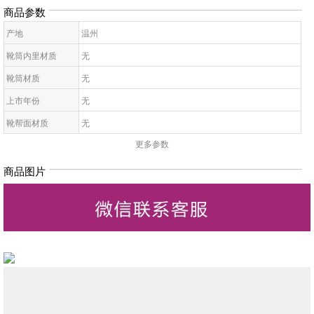
商品参数
产地
温州
靴筒内里材质
无
靴筒材质
无
上市年份
无
靴帮面材质
无
更多参数
靴面内里材质
无
皮质特征
无
商品图片
高帮鞋鞋底材质
无
靴款品名
无
靴筒高
无
靴头款式
无
鞋鞋跟高
无
低帮鞋跟款式
无