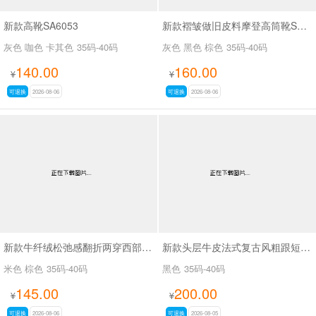
新款高靴SA6053
新款褶皱做旧皮料摩登高筒靴SA3061
灰色 咖色 卡其色
35码-40码
灰色 黑色 棕色
35码-40码
140.00
160.00
¥
¥
可退换
2026-08-06
可退换
2026-08-06
新款牛纤绒松弛感翻折两穿西部牛仔靴长靴SA26609
新款头层牛皮法式复古风粗跟短靴女百搭款休闲女靴SA2678
米色 棕色
35码-40码
黑色
35码-40码
145.00
200.00
¥
¥
可退换
2026-08-06
可退换
2026-08-05