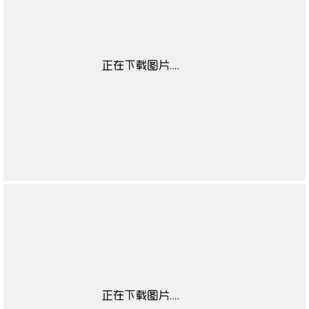
靴闭合方式
无
靴子流行元素
无
靴图案
无
靴适合季节
无
高帮鞋适合对象
无