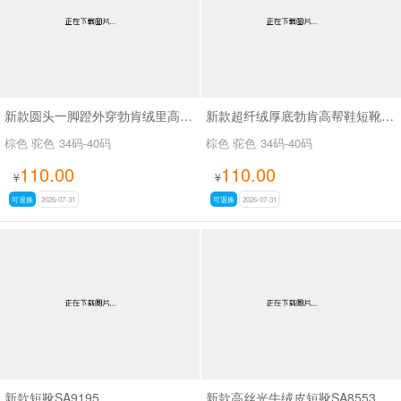
新款圆头一脚蹬外穿勃肯绒里高帮鞋SA9109
新款超纤绒厚底勃肯高帮鞋短靴SA9116
棕色 驼色
34码-40码
棕色 驼色
34码-40码
110.00
110.00
¥
¥
可退换
2026-07-31
可退换
2026-07-31
新款短靴SA9195
新款高丝光牛绒皮短靴SA8553