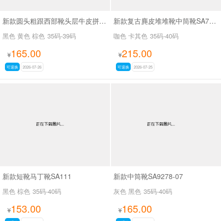
新款圆头粗跟西部靴头层牛皮拼接皮带扣短筒靴SA6002
新款复古麂皮堆堆靴中筒靴SA7320-16
黑色 黄色 棕色
35码-39码
咖色 卡其色
35码-40码
165.00
215.00
¥
¥
可退换
2026-07-26
可退换
2026-07-25
新款短靴马丁靴SA111
新款中筒靴SA9278-07
黑色 棕色
35码-40码
灰色 黑色
35码-40码
153.00
165.00
¥
¥