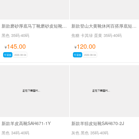
新款磨砂厚底马丁靴磨砂皮短靴SA7062
新款登山大黄靴休闲百搭厚底短靴马丁靴SA2676
黑色
35码-40码
焦糖 卡其绿 蛋黄
35码-40码
145.00
120.00
¥
¥
可退换
2026-08-04
可退换
2026-08-04
新款羊皮高靴SAH671-1Y
新款羊猄皮短靴SAH670-2J
黑色
34码-40码
灰色 黑色
35码-40码