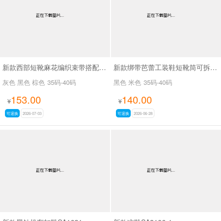
新款西部短靴麻花编织束带搭配金属扣SA8035
新款绑带芭蕾工装鞋短靴筒可拆SA8031
灰色 黑色 棕色
35码-40码
黑色 米色
35码-40码
153.00
140.00
¥
¥
可退换
2026-07-03
可退换
2026-06-28