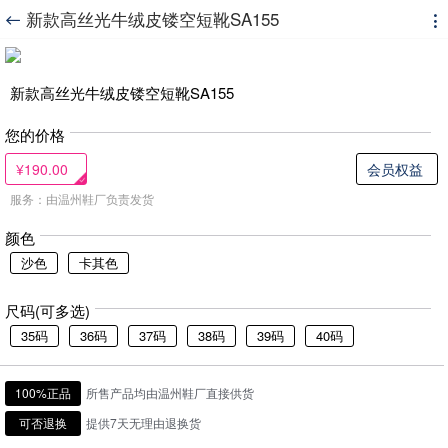
新款高丝光牛绒皮镂空短靴SA155


新款高丝光牛绒皮镂空短靴SA155
您的价格
¥190.00
会员权益
服务：由温州鞋厂负责发货
颜色
沙色
卡其色
尺码(可多选)
35码
36码
37码
38码
39码
40码
100%正品
所售产品均由温州鞋厂直接供货
可否退换
提供7天无理由退换货