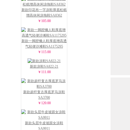
新款印花布一字凉鞋厚底松糕
增高休闲凉拖鞋SA8362
￥105.00
新款一脚蹬懒人鞋厚底增高透
气轻便沙滩鞋SA1175295
￥115.00
新款凉鞋SA822-21
￥111.00
新款超纤复古厚底罗马凉鞋
SA3700
￥120.00
新款头层牛皮坡跟女凉鞋
SA9911