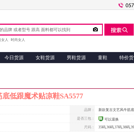

尚女人
时尚女人
今日货源
女鞋货源
男鞋货源
童鞋
特价货
底低跟魔术贴凉鞋SA5577
品牌：
新款复古文艺风牛筋
是否三包：
可以退换
尺码：
35码,36码,37码,38码,3