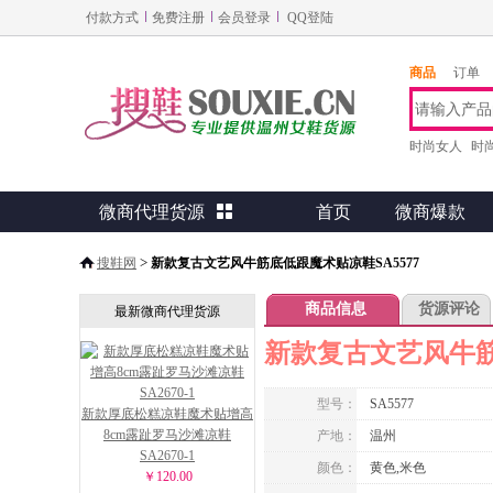
付款方式
免费注册
会员登录
QQ登陆
商品
订单
时尚女人
时
微商代理货源

首页
微商爆款
>
搜鞋网
新款复古文艺风牛筋底低跟魔术贴凉鞋SA5577
商品信息
货源评论
最新微商代理货源
新款复古文艺风牛筋
型号：
SA5577
新款厚底松糕凉鞋魔术贴增高
8cm露趾罗马沙滩凉鞋
产地：
温州
SA2670-1
颜色：
黄色,米色
￥120.00