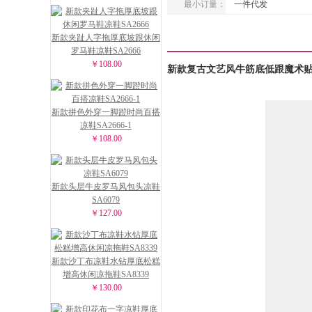
最小订量：
一件代发
新款夹趾人字拖厚底坡跟休闲
罗马鞋凉鞋SA2666
￥108.00
新款复古文艺风牛筋底低跟魔术贴凉
新款拼色外穿一脚蹬时尚百搭
凉鞋SA2666-1
￥108.00
新款头层牛皮罗马风包头凉鞋
SA6079
￥127.00
新款沙丁布凉鞋水钻厚底松糕
增高休闲凉拖鞋SA8339
￥130.00