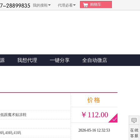
购物车
我的搜鞋
代理必看
源
我想代理
一键分享
全自动微店
￥112.00
底低跟魔术贴凉鞋
2026-05-16 12:32:53
9码,40码,41码