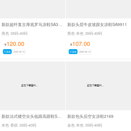
新款超纤复古厚底罗马凉鞋SA3700
新款头层牛皮坡跟女凉鞋SA9911
黑色
35码-40码
黑色 米色
35码-40码
120.00
107.00
¥
¥
可退换
2026-06-15
可退换
2026-06-14
新款法式镂空尖头低跟高跟鞋SA2519-50
新款包头后空女凉鞋2169
米色 香槟
35码-40码
金色 米色
35码-40码