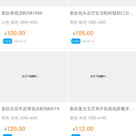
新款厚底凉鞋SA1906
新款包头后空女凉鞋时髦斜口分趾鞋SA111
白色 黑色
35码-40码
黑色 银色
35码-39码
100.00
105.00
¥
¥
可退换
2026-05-19
可退换
2026-05-18
新款头层羊皮厚底凉鞋SA0019
新款复古文艺风牛筋底低跟魔术贴凉鞋SA5577
黑色 米色
35码-40码
黄色 米色
35码-41码
120.00
112.00
¥
¥