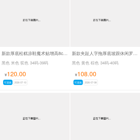
男最新上架
返回首页
新款厚底松糕凉鞋魔术贴增高8cm露趾罗马沙滩凉鞋SA2670-1
新款夹趾人字拖厚底坡跟休闲罗马鞋凉鞋SA2666
黑色 米色 驼色
34码-39码
黑色 黄色 棕色
34码-40码
120.00
108.00
¥
¥
可退换
2026-07-10
可退换
2026-07-08