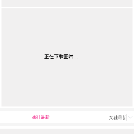
凉鞋最新
女鞋最新上
