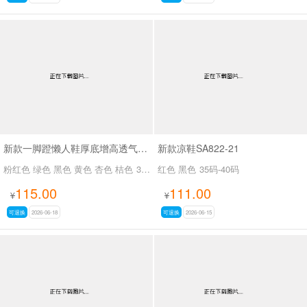
新款一脚蹬懒人鞋厚底增高透气轻便沙滩鞋SA1175295
新款凉鞋SA822-21
粉红色 绿色 黑色 黄色 杏色 桔色
35码-40码
红色 黑色
35码-40码
115.00
111.00
¥
¥
可退换
2026-06-18
可退换
2026-06-15