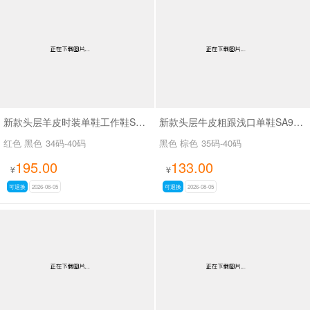
新款头层羊皮时装单鞋工作鞋SA56-53
新款头层牛皮粗跟浅口单鞋SA9629-5
红色 黑色
34码-40码
黑色 棕色
35码-40码
195.00
133.00
¥
¥
可退换
2026-08-05
可退换
2026-08-05