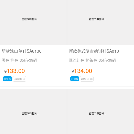
男最新上架
返回首页
新款浅口单鞋SA6136
新款美式复古德训鞋SA810
黑色 棕色
35码-39码
豆沙红色 奶茶色
35码-39码
133.00
134.00
¥
¥
可退换
2026-08-06
可退换
2026-08-06