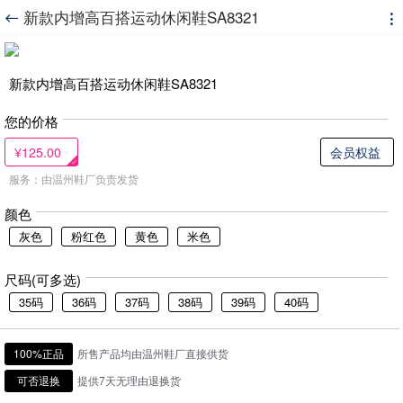
新款内增高百搭运动休闲鞋SA8321


新款内增高百搭运动休闲鞋SA8321
您的价格
¥125.00
会员权益
服务：由温州鞋厂负责发货
颜色
灰色
粉红色
黄色
米色
尺码(可多选)
35码
36码
37码
38码
39码
40码
100%正品
所售产品均由温州鞋厂直接供货
可否退换
提供7天无理由退换货