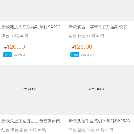
新款漆皮平底乐福鞋单鞋SA2668-2
新款复古一字带平底乐福鞋软底豆豆鞋SA969
黑色
35码-40码
豹纹 棕色
35码-40码
120.00
125.00
¥
¥
可退换
2026-08-05
可退换
2026-08-05
新款头层牛皮复古拼色德训休闲鞋SA2535
新款头层牛皮德训休闲鞋SA2536
红色 黑色 杏色
35码-39码
绿色 蓝色 米色
35码-39码