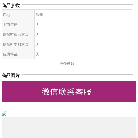
商品参数
产地
温州
上市年份
无
低帮鞋帮面材质
无
低帮鞋里料材质
无
皮质特征
无
更多参数
低帮鞋鞋底材质
无
低帮鞋开口深度
无
商品图片
低帮鞋头款式
无
鞋鞋跟高
无
低帮鞋跟款式
无
低帮鞋闭合方式
无
低帮鞋适用对象
无