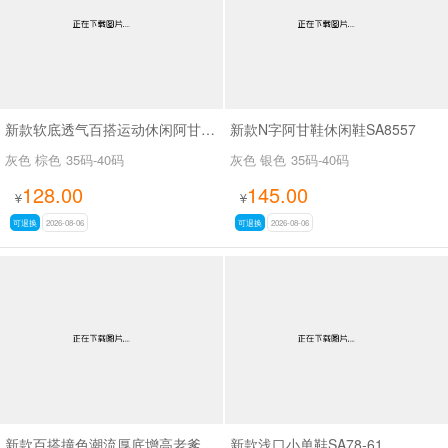
新款软底透气百搭运动休闲阿甘鞋SA2697
新款N字阿甘鞋休闲鞋SA8557
灰色 棕色
35码-40码
灰色 银色
35码-40码
128.00
145.00
¥
¥
可退换
2026-08-06
可退换
2026-08-06
新款百搭撞色潮流厚底增高老爹鞋SA8383
新款浅口小单鞋SA78-61