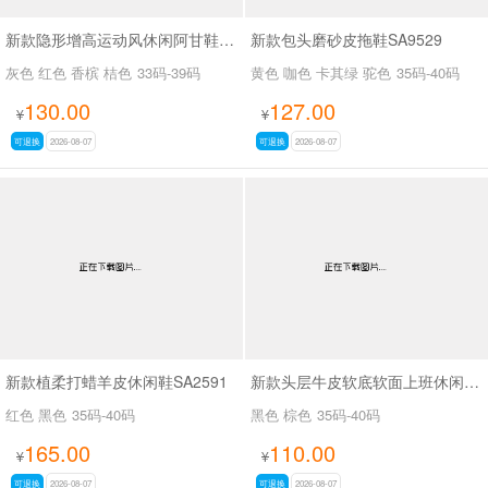
新款隐形增高运动风休闲阿甘鞋SA54133
新款包头磨砂皮拖鞋SA9529
灰色 红色 香槟 桔色
33码-39码
黄色 咖色 卡其绿 驼色
35码-40码
130.00
127.00
¥
¥
可退换
2026-08-07
可退换
2026-08-07
新款植柔打蜡羊皮休闲鞋SA2591
新款头层牛皮软底软面上班休闲百搭女鞋SA3089
红色 黑色
35码-40码
黑色 棕色
35码-40码
165.00
110.00
¥
¥
可退换
2026-08-07
可退换
2026-08-07