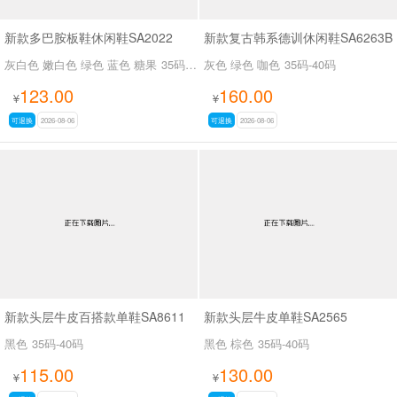
新款多巴胺板鞋休闲鞋SA2022
新款复古韩系德训休闲鞋SA6263B
灰白色 嫩白色 绿色 蓝色 糖果
35码-39码
灰色 绿色 咖色
35码-40码
123.00
160.00
¥
¥
可退换
2026-08-06
可退换
2026-08-06
新款头层牛皮百搭款单鞋SA8611
新款头层牛皮单鞋SA2565
黑色
35码-40码
黑色 棕色
35码-40码
115.00
130.00
¥
¥