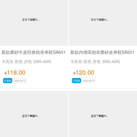
男最新上架
返回首页
新款磨砂牛皮经典勃肯单鞋SA601
新款内增高勃肯磨砂皮单鞋SA501
卡其灰 驼色 沙色
35码-40码
卡其色 驼色 杏色
35码-40码
118.00
120.00
¥
¥
可退换
2026-08-07
可退换
2026-08-07