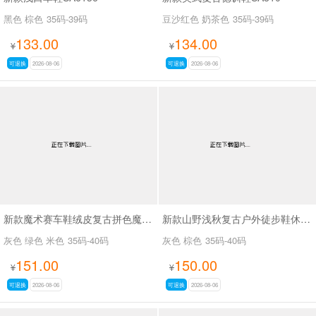
黑色 棕色
35码-39码
豆沙红色 奶茶色
35码-39码
133.00
134.00
¥
¥
可退换
2026-08-06
可退换
2026-08-06
新款魔术赛车鞋绒皮复古拼色魔术贴德训休闲鞋SA8040
新款山野浅秋复古户外徒步鞋休闲鞋SA37028
灰色 绿色 米色
35码-40码
灰色 棕色
35码-40码
151.00
150.00
¥
¥
可退换
2026-08-06
可退换
2026-08-06