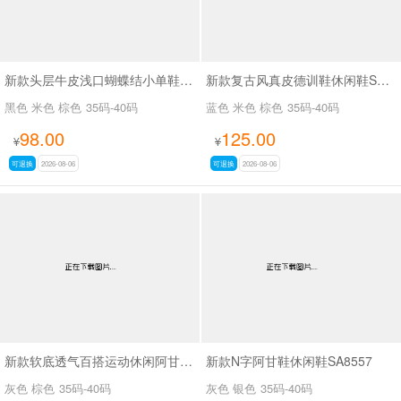
新款头层牛皮浅口蝴蝶结小单鞋SA7801
新款复古风真皮德训鞋休闲鞋SA2696
黑色 米色 棕色
35码-40码
蓝色 米色 棕色
35码-40码
98.00
125.00
¥
¥
可退换
2026-08-06
可退换
2026-08-06
新款软底透气百搭运动休闲阿甘鞋SA2697
新款N字阿甘鞋休闲鞋SA8557
灰色 棕色
35码-40码
灰色 银色
35码-40码