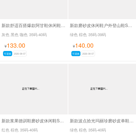
新款舒适百搭爆款阿甘鞋休闲鞋SA6876
新款磨砂皮休闲鞋户外登山鞋SA5122
灰色 黑色 咖色
35码-40码
绿色 棕色
35码-39码
133.00
140.00
¥
¥
可退换
2026-08-07
可退换
2026-08-07
新款浆果德训鞋磨砂皮休闲鞋SA3706
新款波点拾光玛丽珍磨砂皮单鞋SA3066-3
红色 棕色
35码-40码
绿色 棕色
35码-40码