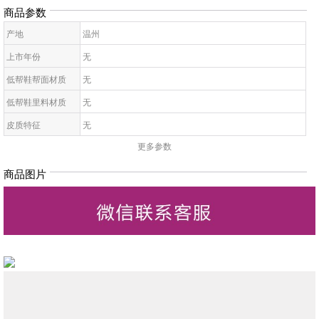
商品参数
产地
温州
上市年份
无
低帮鞋帮面材质
无
低帮鞋里料材质
无
皮质特征
无
更多参数
低帮鞋鞋底材质
无
低帮鞋开口深度
无
商品图片
低帮鞋头款式
无
鞋鞋跟高
无
低帮鞋跟款式
无
低帮鞋闭合方式
无
低帮鞋适用对象
无