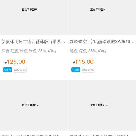
新款休闲阿甘德训鞋韩版百搭系带薄底休闲鞋SA1883
新款镂空T字玛丽珍跟鞋SA2519-65
灰色 红色 绿色 米色
35码-40码
黑色 棕色
35码-40码
125.00
115.00
¥
¥
可退换
2026-08-05
可退换
2026-08-05