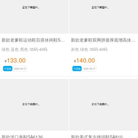
新款老爹鞋运动鞋百搭休闲鞋SA26775
新款老爹鞋双网拼接厚底增高休闲鞋SA9325
绿色 蓝色 黑色
35码-40码
灰色 绿色
35码-40码
133.00
140.00
¥
¥
可退换
2026-08-07
可退换
2026-08-07
新款浅口单鞋SA6136
新款美式复古德训鞋SA810