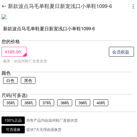
新款波点马毛单鞋夏日新宠浅口小单鞋1099-6


新款波点马毛单鞋夏日新宠浅口小单鞋1099-6
您的价格
¥165.00
会员权益
服务：由温州鞋厂负责发货
颜色
白色
黑色
尺码(可多选)
35码
36码
37码
38码
39码
40码
100%正品
所售产品均由温州鞋厂直接供货
可否退换
提供7天无理由退换货