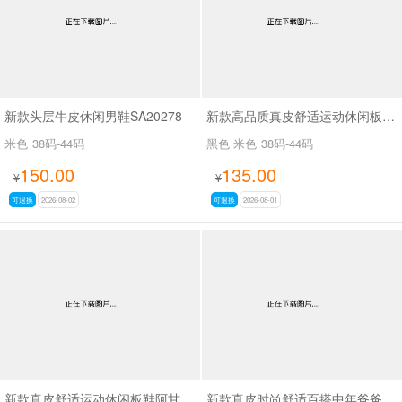
新款头层牛皮休闲男鞋SA20278
新款高品质真皮舒适运动休闲板鞋阿甘鞋SA261
米色
38码-44码
黑色 米色
38码-44码
150.00
135.00
¥
¥
可退换
2026-08-02
可退换
2026-08-01
新款真皮舒适运动休闲板鞋阿甘鞋SA267
新款真皮时尚舒适百搭中年爸爸鞋SA6507