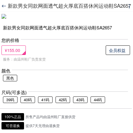
新款男女同款网面透气超火厚底百搭休闲运动鞋SA2657


新款男女同款网面透气超火厚底百搭休闲运动鞋SA2657
您的价格
¥155.00
会员权益
服务：由温州鞋厂负责发货
颜色
黑色
尺码(可多选)
39码
40码
41码
42码
43码
44码
100%正品
所售产品均由温州鞋厂直接供货
可否退换
提供7天无理由退换货