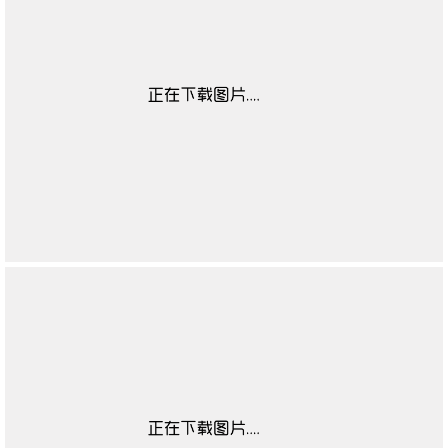
男凉鞋季节
无
男低帮款式
无
男低帮功能
无
适用对象
无