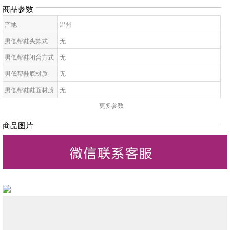
商品参数
产地
温州
男低帮鞋头款式
无
男低帮鞋闭合方式
无
男低帮鞋底材质
无
男低帮鞋鞋面材质
无
更多参数
男低帮鞋面内里材
无
质
商品图片
男低帮鞋帮面材质
无
男低帮材质工艺
无
男低帮制作工艺
无
男低帮鞋跟
无
男低帮图案
无
男低帮场合
无