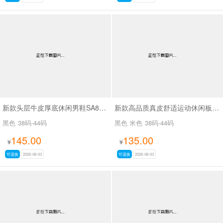
新款头层牛皮厚底休闲男鞋SA8833
新款高品质真皮舒适运动休闲板鞋阿甘鞋SA263
黑色
38码-44码
黑色 米色
38码-44码
145.00
135.00
¥
¥
可退换
2026-08-03
可退换
2026-08-03