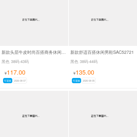
男最新上架
返回首页
新款头层牛皮时尚百搭商务休闲男鞋SA61317
新款舒适百搭休闲男鞋SAC52721
黑色
38码-43码
黑色
38码-44码
117.00
135.00
¥
¥
可退换
2026-08-07
可退换
2026-08-05