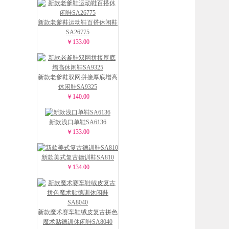
新款老爹鞋运动鞋百搭休闲鞋
SA26775
￥133.00
新款老爹鞋双网拼接厚底增高
休闲鞋SA9325
￥140.00
新款浅口单鞋SA6136
￥133.00
新款美式复古德训鞋SA810
￥134.00
新款魔术赛车鞋绒皮复古拼色
魔术贴德训休闲鞋SA8040