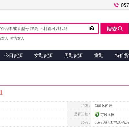

尚女人
时尚女人
今日货源
女鞋货源
男鞋货源
童鞋
特价货
1
品牌：
新款休闲鞋
是否三包：
可以退换
尺码：
35码,36码,37码,38码,3