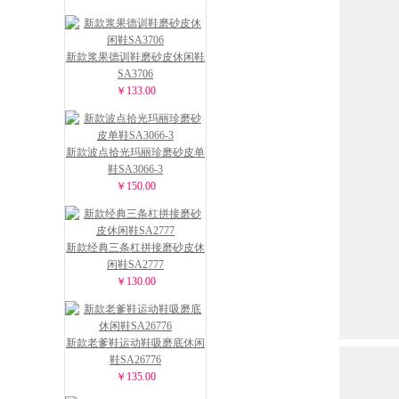
新款浆果德训鞋磨砂皮休闲鞋
SA3706
￥133.00
新款波点拾光玛丽珍磨砂皮单
鞋SA3066-3
￥150.00
新款经典三条杠拼接磨砂皮休
闲鞋SA2777
￥130.00
新款老爹鞋运动鞋吸磨底休闲
鞋SA26776
￥135.00