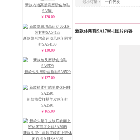
最小订量：
一件代发
新款内增高勃肯磨砂皮单鞋
SA501
￥120.00
新款休闲鞋SA1788-1图片内容
新款隐形增高运动风休闲阿甘
鞋SA54133
￥130.00
新款包头磨砂皮拖鞋SA9529
￥127.00
新款植柔打蜡羊皮休闲鞋
SA2591
￥165.00
新款头层牛皮软底软面上班休
闲百搭女鞋SA3089