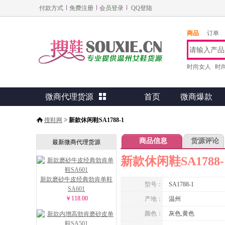
付款方式
免费注册
会员登录
QQ登陆
商品
订单
时尚女人
时
微商代理货源

首页
微商爆款
>
搜鞋网
新款休闲鞋SA1788-1
商品信息
货源评论
最新微商代理货源
新款休闲鞋SA1788-
新款磨砂牛皮经典勃肯单鞋
型号：
SA1788-1
SA601
￥118.00
产地：
温州
颜色：
灰色,黄色