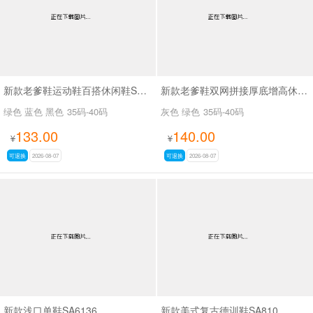
新款老爹鞋运动鞋百搭休闲鞋SA26775
新款老爹鞋双网拼接厚底增高休闲鞋SA9325
绿色 蓝色 黑色
35码-40码
灰色 绿色
35码-40码
133.00
140.00
¥
¥
可退换
2026-08-07
可退换
2026-08-07
新款浅口单鞋SA6136
新款美式复古德训鞋SA810