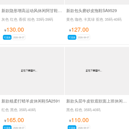
新款隐形增高运动风休闲阿甘鞋SA54133
新款包头磨砂皮拖鞋SA9529
灰色 红色 香槟 桔色
33码-39码
黄色 咖色 卡其绿 驼色
35码-40码
130.00
127.00
¥
¥
可退换
2026-08-07
可退换
2026-08-07
新款植柔打蜡羊皮休闲鞋SA2591
新款头层牛皮软底软面上班休闲百搭女鞋SA3089
红色 黑色
35码-40码
黑色 棕色
35码-40码
165.00
110.00
¥
¥
可退换
2026-08-07
可退换
2026-08-07