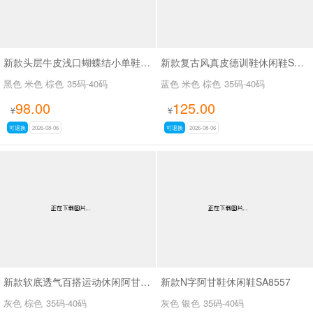
新款头层牛皮浅口蝴蝶结小单鞋SA7801
新款复古风真皮德训鞋休闲鞋SA2696
黑色 米色 棕色
35码-40码
蓝色 米色 棕色
35码-40码
98.00
125.00
¥
¥
可退换
2026-08-06
可退换
2026-08-06
新款软底透气百搭运动休闲阿甘鞋SA2697
新款N字阿甘鞋休闲鞋SA8557
灰色 棕色
35码-40码
灰色 银色
35码-40码