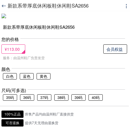
新款系带厚底休闲板鞋休闲鞋SA2656


新款系带厚底休闲板鞋休闲鞋SA2656
您的价格
¥113.00
会员权益
服务：由温州鞋厂负责发货
颜色
白色
蓝色
黄色
尺码(可多选)
35码
36码
37码
38码
39码
40码
100%正品
所售产品均由温州鞋厂直接供货
可否退换
提供7天无理由退换货