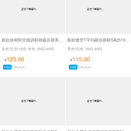
新款休闲阿甘德训鞋韩版百搭系带薄底休闲鞋SA1883
新款镂空T字玛丽珍跟鞋SA2519-65
灰色 红色 绿色 米色
35码-40码
黑色 棕色
35码-40码
125.00
115.00
¥
¥
可退换
2026-08-05
可退换
2026-08-05