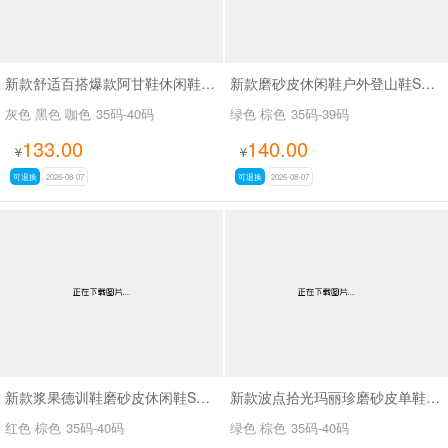
新款舒适百搭爆款阿甘鞋休闲鞋SA6876
新款磨砂皮休闲鞋户外登山鞋SA5122
灰色 黑色 咖色
35码-40码
绿色 棕色
35码-39码
133.00
140.00
¥
¥
可退换
2026-08-07
可退换
2026-08-07
新款浆果德训鞋磨砂皮休闲鞋SA3706
新款波点拾光玛丽珍磨砂皮单鞋SA3066-3
红色 棕色
35码-40码
绿色 棕色
35码-40码