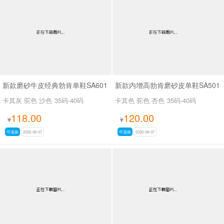
男最新上架
返回首页
新款磨砂牛皮经典勃肯单鞋SA601
新款内增高勃肯磨砂皮单鞋SA501
卡其灰 驼色 沙色
35码-40码
卡其色 驼色 杏色
35码-40码
118.00
120.00
¥
¥
可退换
2026-08-07
可退换
2026-08-07