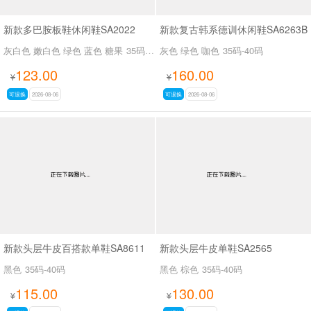
新款多巴胺板鞋休闲鞋SA2022
新款复古韩系德训休闲鞋SA6263B
灰白色 嫩白色 绿色 蓝色 糖果
35码-39码
灰色 绿色 咖色
35码-40码
123.00
160.00
¥
¥
可退换
2026-08-06
可退换
2026-08-06
新款头层牛皮百搭款单鞋SA8611
新款头层牛皮单鞋SA2565
黑色
35码-40码
黑色 棕色
35码-40码
115.00
130.00
¥
¥