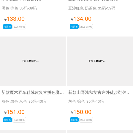
黑色 棕色
35码-39码
豆沙红色 奶茶色
35码-39码
133.00
134.00
¥
¥
可退换
2026-08-06
可退换
2026-08-06
新款魔术赛车鞋绒皮复古拼色魔术贴德训休闲鞋SA8040
新款山野浅秋复古户外徒步鞋休闲鞋SA37028
灰色 绿色 米色
35码-40码
灰色 棕色
35码-40码
151.00
150.00
¥
¥
可退换
2026-08-06
可退换
2026-08-06