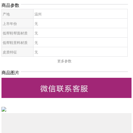
商品参数
产地
温州
上市年份
无
低帮鞋帮面材质
无
低帮鞋里料材质
无
皮质特征
无
更多参数
低帮鞋鞋底材质
无
低帮鞋开口深度
无
商品图片
低帮鞋头款式
无
鞋鞋跟高
无
低帮鞋跟款式
无
低帮鞋闭合方式
无
低帮鞋适用对象
无