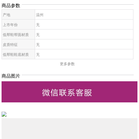
商品参数
产地
温州
上市年份
无
低帮鞋帮面材质
无
皮质特征
无
低帮鞋鞋底材质
无
更多参数
女拖鞋款式
无
鞋鞋跟高
无
商品图片
低帮鞋跟款式
无
低帮鞋图案
无
低帮鞋适用对象
无
女凉鞋适合场合
无