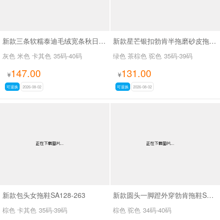
新款三条软糯泰迪毛绒宽条秋日奶绒物语拖鞋SA10988-3
新款星芒银扣勃肯半拖磨砂皮拖鞋SA27109
灰色 米色 卡其色
35码-40码
绿色 茶棕色 驼色
35码-39码
147.00
131.00
¥
¥
可退换
2026-08-02
可退换
2026-08-02
新款包头女拖鞋SA128-263
新款圆头一脚蹬外穿勃肯拖鞋SA9108
棕色 卡其色
35码-39码
棕色 驼色
34码-40码