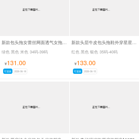
新款包头拖女蕾丝网面透气女拖鞋SA298-11
新款头层牛皮包头拖鞋外穿星星做旧脏脏鞋SA26019
绿色 黑色 米色
34码-39码
红色 黑色 银色
35码-40码
131.00
133.00
¥
¥
可退换
2026-06-18
可退换
2026-06-15