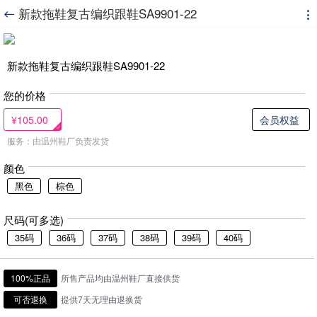
新款拖鞋复古编织跟鞋SA9901-22


新款拖鞋复古编织跟鞋SA9901-22
您的价格
¥105.00
会员权益
服务：由温州鞋厂负责发货
颜色
黑色
棕色
尺码(可多选)
35码
36码
37码
38码
39码
40码
100%正品
所售产品均由温州鞋厂直接供货
可否退换
提供7天无理由退换货