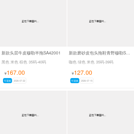
新款头层牛皮穆勒半拖SA42001
新款磨砂皮包头拖鞋青野穆勒SA7129
黑色 米色 棕色
35码-40码
咖色 绿色 米色
35码-39码
167.00
127.00
¥
¥
可退换
2026-07-22
可退换
2026-07-15