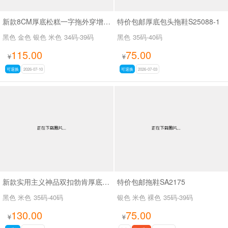
新款8CM厚底松糕一字拖外穿增高沙滩拖鞋SA2670
特价包邮厚底包头拖鞋S25088-1
黑色 金色 银色 米色
34码-39码
黑色
35码-40码
115.00
75.00
¥
¥
可退换
2026-07-10
可退换
2026-07-03
新款实用主义神品双扣勃肯厚底拖鞋SA7128
特价包邮拖鞋SA2175
黑色 米色
35码-40码
银色 米色 裸色
35码-39码
130.00
75.00
¥
¥