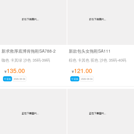
男最新上架
返回首页
新求救厚底博肯拖鞋SA788-2
新款包头女拖鞋SA111
咖色 卡其绿 沙色
35码-39码
棕色 卡其色 驼色 沙色
35码-40码
135.00
121.00
¥
¥
可退换
2026-08-06
可退换
2026-08-04