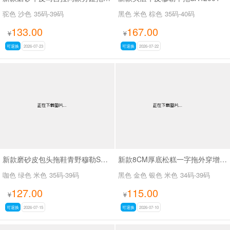
驼色 沙色
35码-39码
黑色 米色 棕色
35码-40码
133.00
167.00
¥
¥
可退换
2026-07-23
可退换
2026-07-22
新款磨砂皮包头拖鞋青野穆勒SA7129
新款8CM厚底松糕一字拖外穿增高沙滩拖鞋SA2670
咖色 绿色 米色
35码-39码
黑色 金色 银色 米色
34码-39码
127.00
115.00
¥
¥
可退换
2026-07-15
可退换
2026-07-10