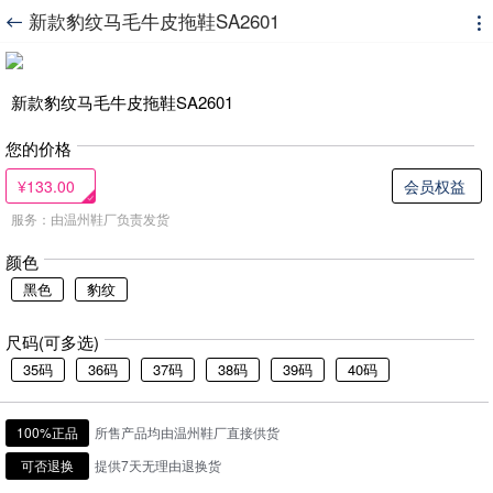
新款豹纹马毛牛皮拖鞋SA2601


新款豹纹马毛牛皮拖鞋SA2601
您的价格
¥133.00
会员权益
服务：由温州鞋厂负责发货
颜色
黑色
豹纹
尺码(可多选)
35码
36码
37码
38码
39码
40码
100%正品
所售产品均由温州鞋厂直接供货
可否退换
提供7天无理由退换货