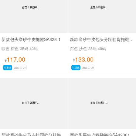
新款包头磨砂牛皮拖鞋SA828-1
新款磨砂牛皮包头分趾勃肯拖鞋SA7130
咖色 棕色
35码-40码
驼色 沙色
35码-40码
117.00
133.00
¥
¥
可退换
2026-07-24
可退换
2026-07-24
新款磨砂牛皮马吉拉同款分趾拖鞋SA7130
新款头层牛皮穆勒半拖SA42001