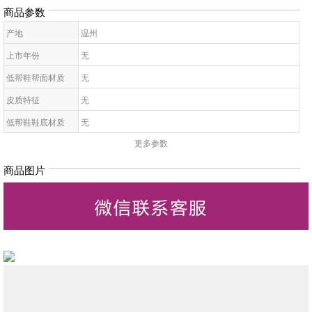
商品参数
产地
温州
上市年份
无
低帮鞋帮面材质
无
皮质特征
无
低帮鞋鞋底材质
无
更多参数
女拖鞋款式
无
鞋鞋跟高
无
商品图片
低帮鞋跟款式
无
低帮鞋图案
无
低帮鞋适用对象
无
女凉鞋适合场合
无