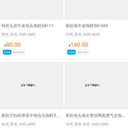
特价头层牛皮包头拖鞋SA111
新款胎牛皮拖鞋SA1669
黑色 米色
35码-39码
白色 黑色
35码-40码
90.00
140.00
¥
¥
可退换
2026-06-22
可退换
2026-06-21
新款方扣砖厚底半拖包头拖鞋SA6113
新款包头拖女蕾丝网面透气女拖鞋SA298-11
灰色 黑色
35码-40码
绿色 黑色 米色
34码-39码