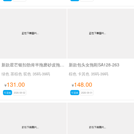
新款星芒银扣勃肯半拖磨砂皮拖鞋SA27109
新款包头女拖鞋SA128-263
绿色 茶棕色 驼色
35码-39码
棕色 卡其色
35码-39码
131.00
148.00
¥
¥
可退换
2026-08-02
可退换
2026-08-01