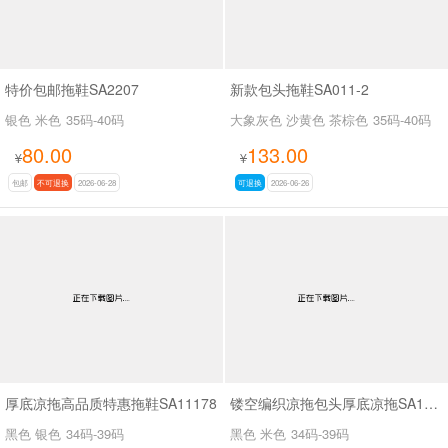
特价包邮拖鞋SA2207
新款包头拖鞋SA011-2
银色 米色
35码-40码
大象灰色 沙黄色 茶棕色
35码-40码
80.00
133.00
¥
¥
包邮
不可退换
2026-06-28
可退换
2026-06-26
厚底凉拖高品质特惠拖鞋SA11178
镂空编织凉拖包头厚底凉拖SA11175
黑色 银色
34码-39码
黑色 米色
34码-39码