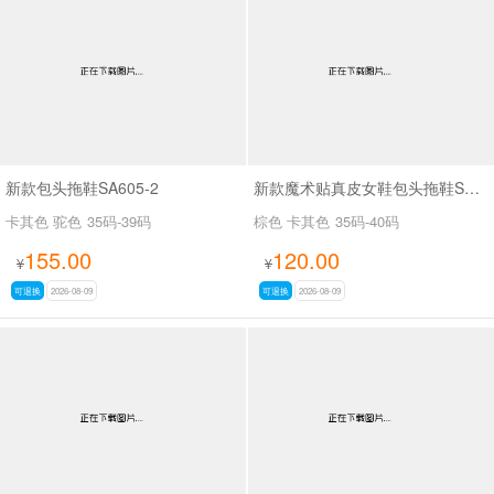
男最新上架
返回首页
新款包头拖鞋SA605-2
新款魔术贴真皮女鞋包头拖鞋SA3105
卡其色 驼色
35码-39码
棕色 卡其色
35码-40码
155.00
120.00
¥
¥
可退换
2026-08-09
可退换
2026-08-09