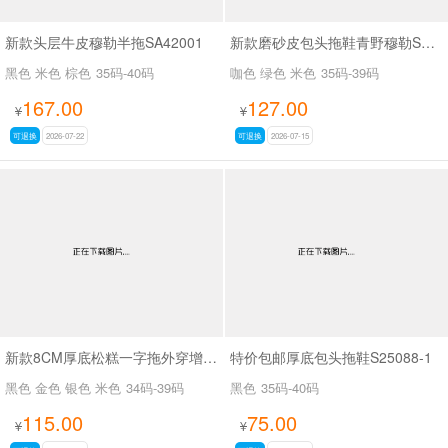
新款头层牛皮穆勒半拖SA42001
新款磨砂皮包头拖鞋青野穆勒SA7129
黑色 米色 棕色
35码-40码
咖色 绿色 米色
35码-39码
167.00
127.00
¥
¥
可退换
2026-07-22
可退换
2026-07-15
新款8CM厚底松糕一字拖外穿增高沙滩拖鞋SA2670
特价包邮厚底包头拖鞋S25088-1
黑色 金色 银色 米色
34码-39码
黑色
35码-40码
115.00
75.00
¥
¥