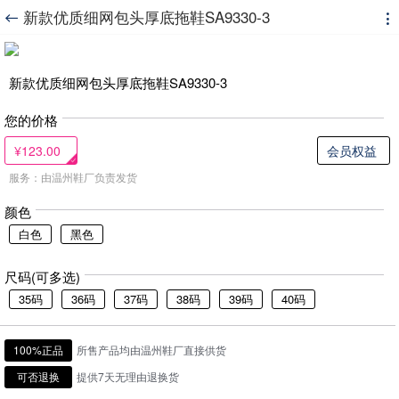
新款优质细网包头厚底拖鞋SA9330-3


新款优质细网包头厚底拖鞋SA9330-3
您的价格
¥123.00
会员权益
服务：由温州鞋厂负责发货
颜色
白色
黑色
尺码(可多选)
35码
36码
37码
38码
39码
40码
100%正品
所售产品均由温州鞋厂直接供货
可否退换
提供7天无理由退换货