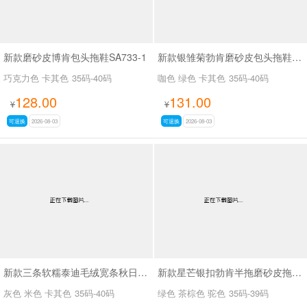
新款磨砂皮博肯包头拖鞋SA733-1
新款银雏菊勃肯磨砂皮包头拖鞋SA27108
巧克力色 卡其色
35码-40码
咖色 绿色 卡其色
35码-40码
128.00
131.00
¥
¥
可退换
2026-08-03
可退换
2026-08-03
新款三条软糯泰迪毛绒宽条秋日奶绒物语拖鞋SA10988-3
新款星芒银扣勃肯半拖磨砂皮拖鞋SA27109
灰色 米色 卡其色
35码-40码
绿色 茶棕色 驼色
35码-39码