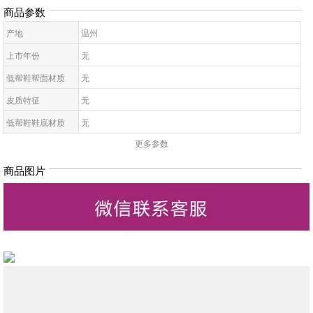
商品参数
产地
温州
上市年份
无
低帮鞋帮面材质
无
皮质特征
无
低帮鞋鞋底材质
无
更多参数
女拖鞋款式
无
鞋鞋跟高
无
商品图片
低帮鞋跟款式
无
低帮鞋图案
无
低帮鞋适用对象
无
女凉鞋适合场合
无