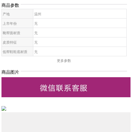
商品参数
产地
温州
上市年份
无
靴帮面材质
无
皮质特征
无
低帮鞋鞋底材质
无
更多参数
女凉鞋鞋头款式
无
鞋鞋跟高
无
商品图片
低帮鞋跟款式
无
女凉鞋鞋帮高度
无
女凉鞋后帮
无
女凉鞋侧帮
无
女凉鞋闭合方式
无
低帮鞋图案
无