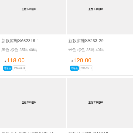
新款凉鞋SA62319-1
新款凉鞋SA263-29
黑色 棕色
35码-40码
米色 棕色
35码-40码
118.00
120.00
¥
¥
可退换
2026-05-11
可退换
2026-05-11