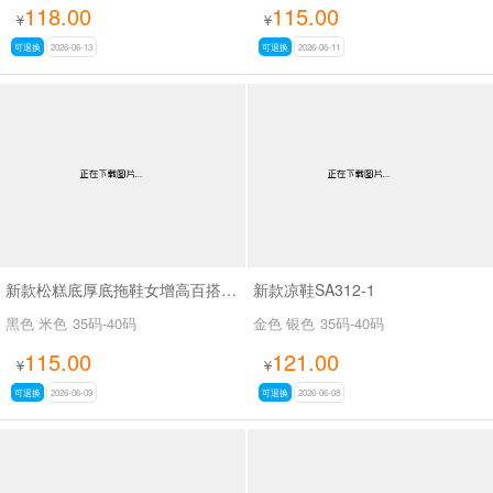
118.00
115.00
¥
¥
可退换
2026-06-13
可退换
2026-06-11
新款松糕底厚底拖鞋女增高百搭羊皮质感凉鞋SA5806-1
新款凉鞋SA312-1
黑色 米色
35码-40码
金色 银色
35码-40码
115.00
121.00
¥
¥
可退换
2026-06-09
可退换
2026-06-08