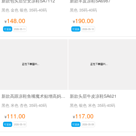
新款包头后空女凉鞋SA7112
新款羊皮凉鞋SA6987
黑色 金色 银色
35码-40码
黑色
35码-40码
148.00
190.00
¥
¥
可退换
2026-05-11
可退换
2026-05-10
新款高跟凉鞋鱼嘴魔术贴增高妈妈鞋SA6353
新款头层牛皮凉鞋SA621
黑色 米色 杏色
35码-40码
黑色 银色 米色
35码-40码
111.00
117.00
¥
¥
可退换
2026-05-10
可退换
2026-05-09