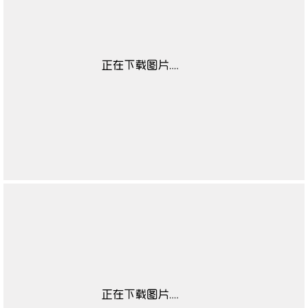
女凉鞋适合场合
无
低帮鞋适用对象
无