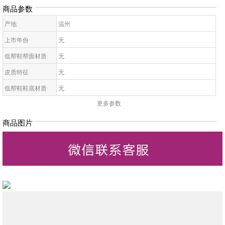
商品参数
产地
温州
上市年份
无
低帮鞋帮面材质
无
皮质特征
无
低帮鞋鞋底材质
无
更多参数
女拖鞋款式
无
鞋鞋跟高
无
商品图片
低帮鞋跟款式
无
低帮鞋图案
无
低帮鞋适用对象
无
女凉鞋适合场合
无