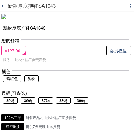
新款厚底拖鞋SA1643


新款厚底拖鞋SA1643
您的价格
¥127.00
会员权益
服务：由温州鞋厂负责发货
颜色
粉红色
豹纹
尺码(可多选)
35码
36码
37码
38码
39码
100%正品
所售产品均由温州鞋厂直接供货
可否退换
提供7天无理由退换货