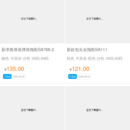
男最新上架
返回首页
新求救厚底博肯拖鞋SA788-2
新款包头女拖鞋SA111
咖色 卡其绿 沙色
35码-39码
棕色 卡其色 驼色 沙色
35码-40码
135.00
121.00
¥
¥
可退换
2026-08-06
可退换
2026-08-04