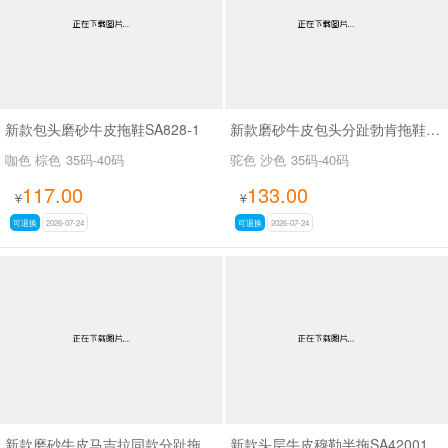
新款包头磨砂牛皮拖鞋SA828-1
新款磨砂牛皮包头分趾勃肯拖鞋SA7130
咖色 棕色
35码-40码
驼色 沙色
35码-40码
117.00
133.00
¥
¥
可退换
2026-07-24
可退换
2026-07-24
新款磨砂牛皮马吉拉同款分趾拖鞋SA7130
新款头层牛皮穆勒半拖SA42001