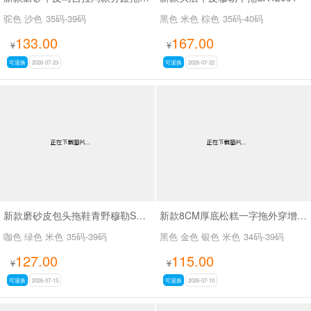
驼色 沙色
35码-39码
黑色 米色 棕色
35码-40码
133.00
167.00
¥
¥
可退换
2026-07-23
可退换
2026-07-22
新款磨砂皮包头拖鞋青野穆勒SA7129
新款8CM厚底松糕一字拖外穿增高沙滩拖鞋SA2670
咖色 绿色 米色
35码-39码
黑色 金色 银色 米色
34码-39码
127.00
115.00
¥
¥
可退换
2026-07-15
可退换
2026-07-10