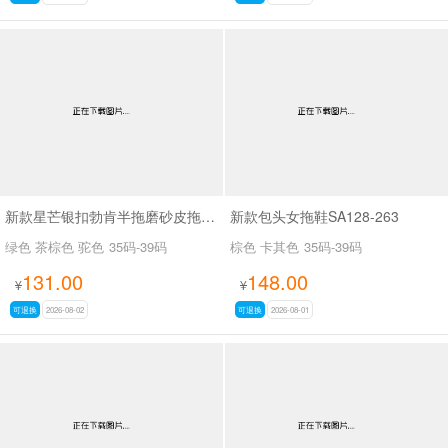
新款星芒银扣勃肯半拖磨砂皮拖鞋SA27109
新款包头女拖鞋SA128-263
绿色 茶棕色 驼色
35码-39码
棕色 卡其色
35码-39码
131.00
148.00
¥
¥
可退换
2026-08-02
可退换
2026-08-01