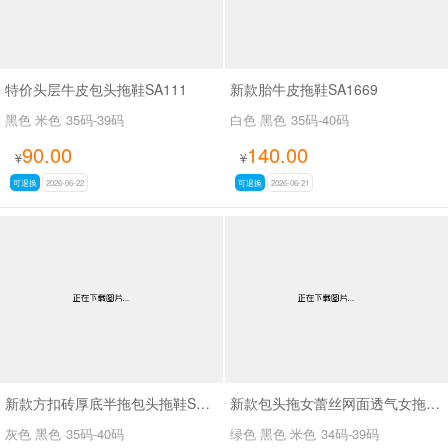
特价头层牛皮包头拖鞋SA111
新款胎牛皮拖鞋SA1669
黑色 米色
35码-39码
白色 黑色
35码-40码
90.00
140.00
¥
¥
可退换
2026-06-22
可退换
2026-06-21
新款方扣砖厚底半拖包头拖鞋SA6113
新款包头拖女蕾丝网面透气女拖鞋SA298-11
灰色 黑色
35码-40码
绿色 黑色 米色
34码-39码