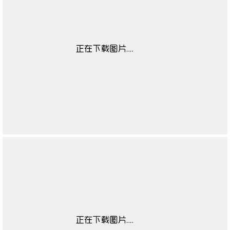
男凉鞋季节
无
男低帮款式
无
男低帮功能
无
适用对象
无