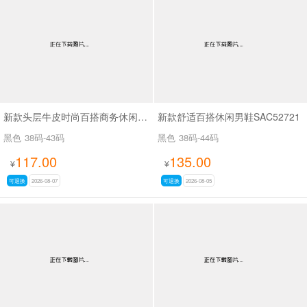
男最新上架
返回首页
新款头层牛皮时尚百搭商务休闲男鞋SA61317
新款舒适百搭休闲男鞋SAC52721
黑色
38码-43码
黑色
38码-44码
117.00
135.00
¥
¥
可退换
2026-08-07
可退换
2026-08-05