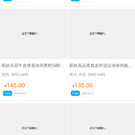
新款头层牛皮厚底休闲男鞋SA8833
新款高品质真皮舒适运动休闲板鞋阿甘鞋SA263
黑色
38码-44码
黑色 米色
38码-44码
145.00
135.00
¥
¥
可退换
2026-08-03
可退换
2026-08-03