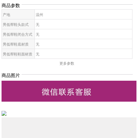
商品参数
产地
温州
男低帮鞋头款式
无
男低帮鞋闭合方式
无
男低帮鞋底材质
无
男低帮鞋鞋面材质
无
更多参数
男低帮鞋面内里材
无
质
商品图片
男低帮鞋帮面材质
无
男低帮材质工艺
无
男低帮制作工艺
无
男低帮鞋跟
无
男低帮图案
无
男低帮场合
无