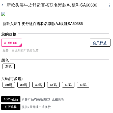
新款头层牛皮舒适百搭联名潮款AJ板鞋SA60386


新款头层牛皮舒适百搭联名潮款AJ板鞋SA60386
您的价格
¥155.00
会员权益
服务：由温州鞋厂负责发货
颜色
灰色
尺码(可多选)
38码
39码
40码
41码
42码
43码
100%正品
所售产品均由温州鞋厂直接供货
可否退换
提供7天无理由退换货