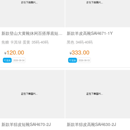
新款登山大黄靴休闲百搭厚底短靴马丁靴SA2676
新款羊皮高靴SAH671-1Y
焦糖 卡其绿 蛋黄
35码-40码
黑色
34码-40码
120.00
333.00
¥
¥
可退换
2026-08-04
可退换
2026-08-03
新款羊猄皮短靴SAH670-2J
新款羊猄皮高靴SAH630-2J