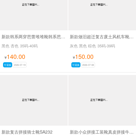
新款韩系两穿芭蕾堆堆靴韩系芭蕾两穿靴SA3030
新款做旧超迁复古废土风机车靴SA8036
黑色 杏色
35码-40码
灰色 黑色 棕色
35码-39码
140.00
150.00
¥
¥
可退换
2026-07-19
可退换
2026-07-08
新款复古拼接骑士靴SA232
新款小众拼接工装靴真皮拼接牛仔布SA111