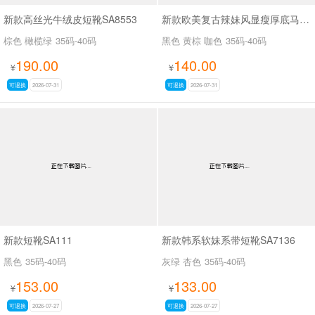
新款高丝光牛绒皮短靴SA8553
新款欧美复古辣妹风显瘦厚底马丁靴女褶皱皮带扣机车短靴粗跟中筒靴SA703
棕色 橄榄绿
35码-40码
黑色 黄棕 咖色
35码-40码
190.00
140.00
¥
¥
可退换
2026-07-31
可退换
2026-07-31
新款短靴SA111
新款韩系软妹系带短靴SA7136
黑色
35码-40码
灰绿 杏色
35码-40码
153.00
133.00
¥
¥
可退换
2026-07-27
可退换
2026-07-27