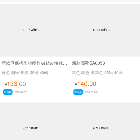
男最新上架
返回首页
新款厚底机车帅酷炸街贴皮短靴SA2677
新款高靴SA6053
黄色 咖绿 焦糖
35码-40码
灰色 咖色 卡其色
35码-40码
133.00
140.00
¥
¥
可退换
2026-08-07
可退换
2026-08-06