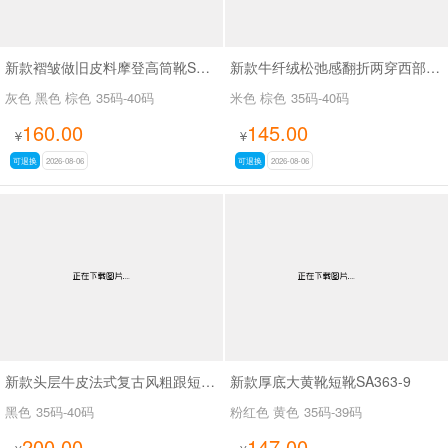
新款褶皱做旧皮料摩登高筒靴SA3061
新款牛纤绒松弛感翻折两穿西部牛仔靴长靴SA26609
灰色 黑色 棕色
35码-40码
米色 棕色
35码-40码
160.00
145.00
¥
¥
可退换
2026-08-06
可退换
2026-08-06
新款头层牛皮法式复古风粗跟短靴女百搭款休闲女靴SA2678
新款厚底大黄靴短靴SA363-9
黑色
35码-40码
粉红色 黄色
35码-39码
200.00
147.00