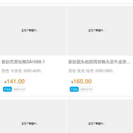
新款芭蕾短靴SA1688-1
新款圆头粗跟西部靴头层牛皮拼接皮带扣短筒靴SA6002
黑色 卡其色
35码-40码
黑色 黄色 棕色
35码-39码
141.00
165.00
¥
¥
可退换
2026-07-27
可退换
2026-07-26