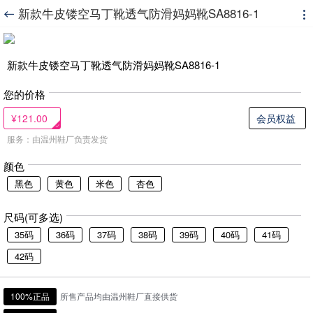
新款牛皮镂空马丁靴透气防滑妈妈靴SA8816-1


新款牛皮镂空马丁靴透气防滑妈妈靴SA8816-1
您的价格
¥121.00
会员权益
服务：由温州鞋厂负责发货
颜色
黑色
黄色
米色
杏色
尺码(可多选)
35码
36码
37码
38码
39码
40码
41码
42码
100%正品
所售产品均由温州鞋厂直接供货