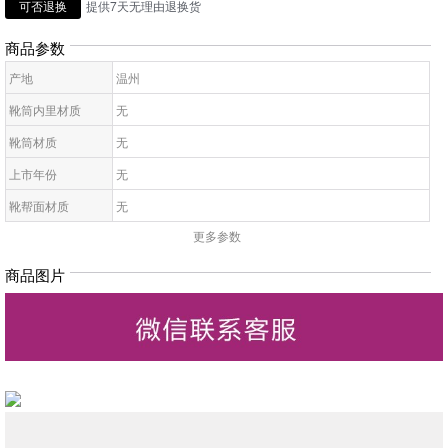
可否退换
提供7天无理由退换货
商品参数
产地
温州
靴筒内里材质
无
靴筒材质
无
上市年份
无
靴帮面材质
无
更多参数
靴面内里材质
无
皮质特征
无
商品图片
高帮鞋鞋底材质
无
靴款品名
无
靴筒高
无
靴头款式
无
鞋鞋跟高
无