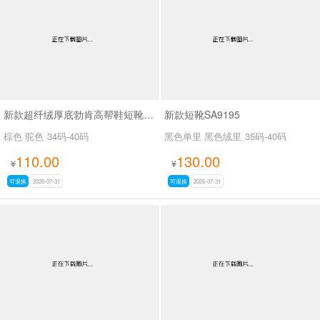
新款超纤绒厚底勃肯高帮鞋短靴SA9116
新款短靴SA9195
棕色 驼色
34码-40码
黑色单里 黑色绒里
35码-40码
110.00
130.00
¥
¥
可退换
2026-07-31
可退换
2026-07-31