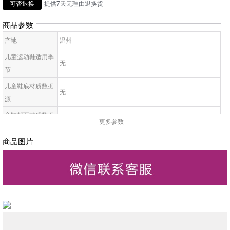
可否退换
提供7天无理由退换货
商品参数
产地
温州
儿童运动鞋适用季
无
节
儿童鞋底材质数据
无
源
童鞋帮面材质数据
无
更多参数
源
商品图片
儿童配皮材质数据
无
源
儿童适用性别数据
无
源
童鞋闭合方式数据
无
源