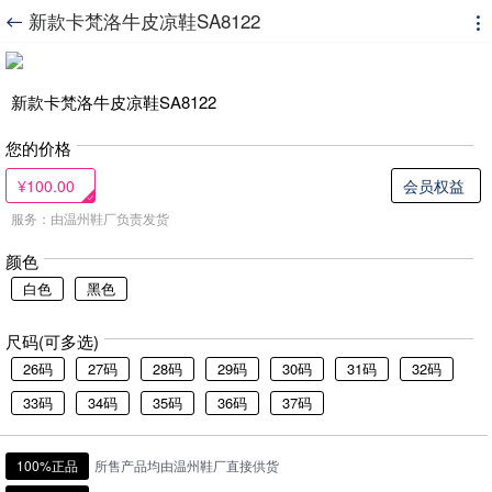
新款卡梵洛牛皮凉鞋SA8122


新款卡梵洛牛皮凉鞋SA8122
您的价格
¥100.00
会员权益
服务：由温州鞋厂负责发货
颜色
白色
黑色
尺码(可多选)
26码
27码
28码
29码
30码
31码
32码
33码
34码
35码
36码
37码
100%正品
所售产品均由温州鞋厂直接供货