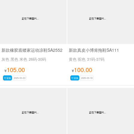
新款橡胶底镂家运动凉鞋SA2552
新款真皮小博肯拖鞋SA111
灰色 黑色 米色
26码-30码
黄色 驼色
31码-37码
105.00
100.00
¥
¥
可退换
2025-05-23
可退换
2025-05-18