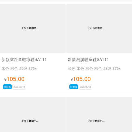
男最新上架
返回首页
新款露趾童鞋凉鞋SA111
新款溯溪鞋童鞋SA111
米色 棕色
26码-37码
绿色 米色 棕色 桔色
23码-37码
105.00
105.00
¥
¥
可退换
2026-06-10
可退换
2026-05-24