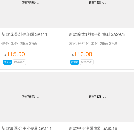
新款花朵鞋休闲鞋SA111
新款魔术贴框子鞋童鞋SA2978
银色 米色
26码-37码
灰色 粉红色 米色
26码-37码
115.00
110.00
¥
¥
可退换
2026-04-01
可退换
2026-03-22
新款夏季公主小凉鞋SA111
新款中空凉鞋童鞋SA6516