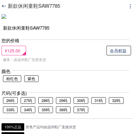
新款休闲童鞋SAW7785


新款休闲童鞋SAW7785
您的价格
¥125.00
会员权益
服务：由温州鞋厂负责发货
颜色
粉红色
紫色
尺码(可多选)
26码
27码
28码
29码
30码
31码
32码
33码
34码
35码
36码
37码
100%正品
所售产品均由温州鞋厂直接供货