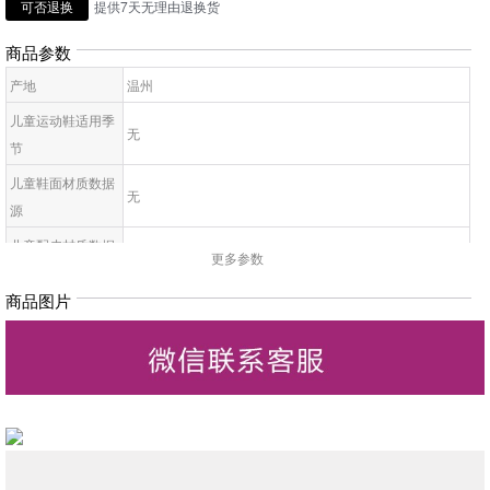
可否退换
提供7天无理由退换货
商品参数
产地
温州
儿童运动鞋适用季
无
节
儿童鞋面材质数据
无
源
儿童配皮材质数据
无
更多参数
源
商品图片
童鞋运动鞋分类数
无
据源
童鞋运动鞋功能数
无
据源
儿童适用性别数据
无
源