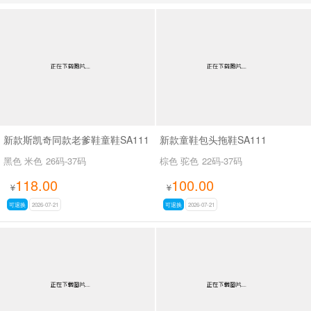
男最新上架
返回首页
新款斯凯奇同款老爹鞋童鞋SA111
新款童鞋包头拖鞋SA111
黑色 米色
26码-37码
棕色 驼色
22码-37码
118.00
100.00
¥
¥
可退换
2026-07-21
可退换
2026-07-21