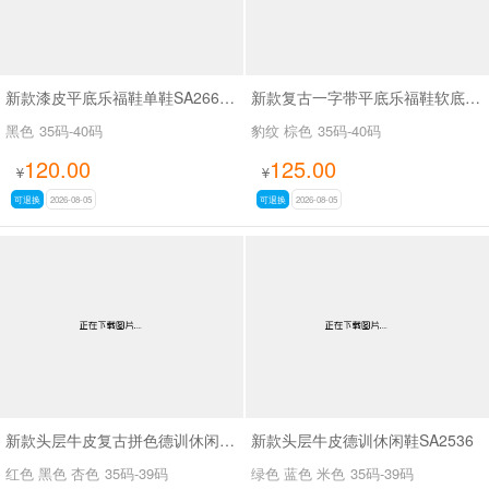
新款漆皮平底乐福鞋单鞋SA2668-2
新款复古一字带平底乐福鞋软底豆豆鞋SA969
黑色
35码-40码
豹纹 棕色
35码-40码
120.00
125.00
¥
¥
可退换
2026-08-05
可退换
2026-08-05
新款头层牛皮复古拼色德训休闲鞋SA2535
新款头层牛皮德训休闲鞋SA2536
红色 黑色 杏色
35码-39码
绿色 蓝色 米色
35码-39码