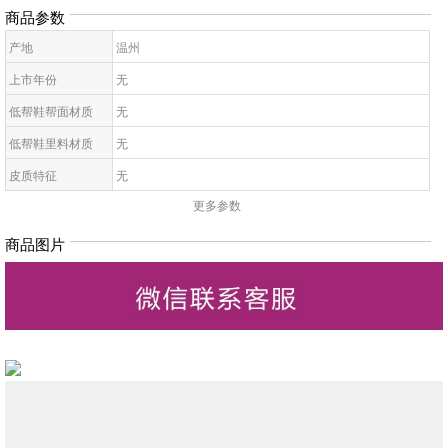
商品参数
产地
温州
上市年份
无
低帮鞋帮面材质
无
低帮鞋里料材质
无
皮质特征
无
更多参数
低帮鞋鞋底材质
无
低帮鞋开口深度
无
商品图片
低帮鞋头款式
无
鞋鞋跟高
无
低帮鞋跟款式
无
低帮鞋闭合方式
无
低帮鞋适用对象
无