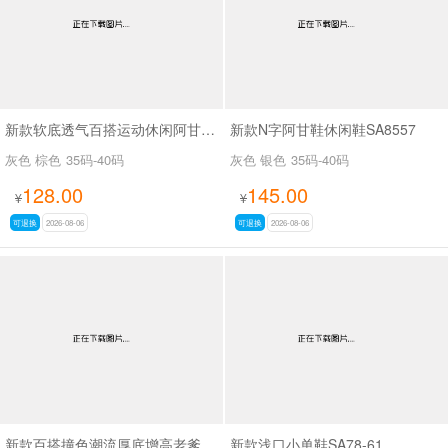
新款软底透气百搭运动休闲阿甘鞋SA2697
新款N字阿甘鞋休闲鞋SA8557
灰色 棕色
35码-40码
灰色 银色
35码-40码
128.00
145.00
¥
¥
可退换
2026-08-06
可退换
2026-08-06
新款百搭撞色潮流厚底增高老爹鞋SA8383
新款浅口小单鞋SA78-61