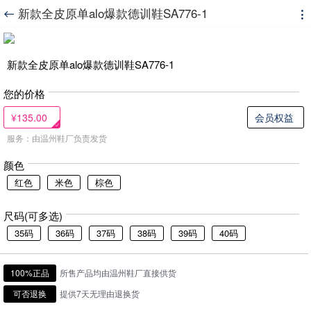
新款全皮原单alo爆款德训鞋SA776-1


新款全皮原单alo爆款德训鞋SA776-1
您的价格
¥135.00
会员权益
服务：由温州鞋厂负责发货
颜色
红色
米色
棕色
尺码(可多选)
35码
36码
37码
38码
39码
40码
100%正品
所售产品均由温州鞋厂直接供货
可否退换
提供7天无理由退换货