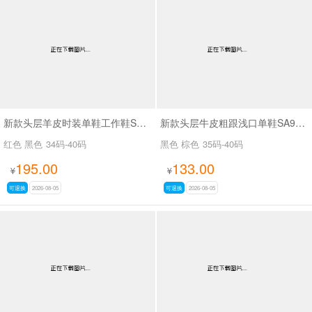
新款头层羊皮时装单鞋工作鞋SA56-53
新款头层牛皮粗跟浅口单鞋SA9629-5
红色 黑色
34码-40码
黑色 棕色
35码-40码
195.00
133.00
¥
¥
可退换
2026-08-05
可退换
2026-08-05