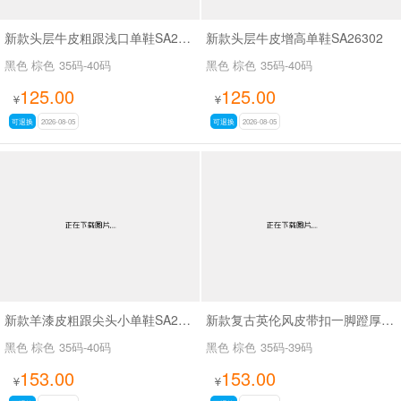
新款头层牛皮粗跟浅口单鞋SA26339
新款头层牛皮增高单鞋SA26302
黑色 棕色
35码-40码
黑色 棕色
35码-40码
125.00
125.00
¥
¥
可退换
2026-08-05
可退换
2026-08-05
新款羊漆皮粗跟尖头小单鞋SA25166
新款复古英伦风皮带扣一脚蹬厚底时尚百搭乐福鞋SA5271
黑色 棕色
35码-40码
黑色 棕色
35码-39码
153.00
153.00
¥
¥