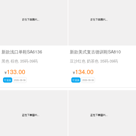
男最新上架
返回首页
新款浅口单鞋SA6136
新款美式复古德训鞋SA810
黑色 棕色
35码-39码
豆沙红色 奶茶色
35码-39码
133.00
134.00
¥
¥
可退换
2026-08-06
可退换
2026-08-06