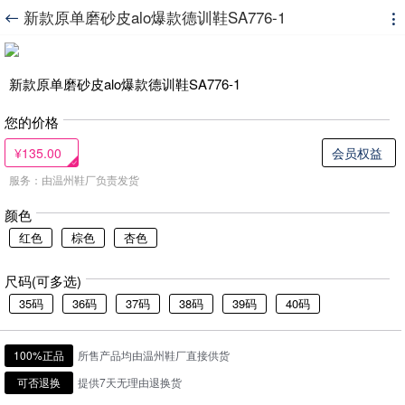
新款原单磨砂皮alo爆款德训鞋SA776-1


新款原单磨砂皮alo爆款德训鞋SA776-1
您的价格
¥135.00
会员权益
服务：由温州鞋厂负责发货
颜色
红色
棕色
杏色
尺码(可多选)
35码
36码
37码
38码
39码
40码
100%正品
所售产品均由温州鞋厂直接供货
可否退换
提供7天无理由退换货