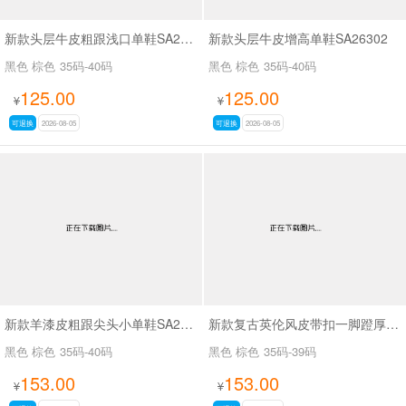
新款头层牛皮粗跟浅口单鞋SA26339
新款头层牛皮增高单鞋SA26302
黑色 棕色
35码-40码
黑色 棕色
35码-40码
125.00
125.00
¥
¥
可退换
2026-08-05
可退换
2026-08-05
新款羊漆皮粗跟尖头小单鞋SA25166
新款复古英伦风皮带扣一脚蹬厚底时尚百搭乐福鞋SA5271
黑色 棕色
35码-40码
黑色 棕色
35码-39码
153.00
153.00
¥
¥