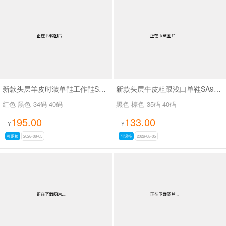
新款头层羊皮时装单鞋工作鞋SA56-53
新款头层牛皮粗跟浅口单鞋SA9629-5
红色 黑色
34码-40码
黑色 棕色
35码-40码
195.00
133.00
¥
¥
可退换
2026-08-05
可退换
2026-08-05