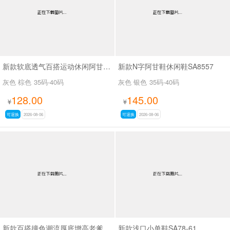
新款软底透气百搭运动休闲阿甘鞋SA2697
新款N字阿甘鞋休闲鞋SA8557
灰色 棕色
35码-40码
灰色 银色
35码-40码
128.00
145.00
¥
¥
可退换
2026-08-06
可退换
2026-08-06
新款百搭撞色潮流厚底增高老爹鞋SA8383
新款浅口小单鞋SA78-61