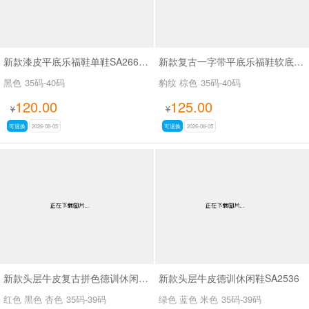
新款漆皮平底乐福鞋单鞋SA2668-2
新款复古一字带平底乐福鞋软底豆豆鞋SA969
黑色
35码-40码
豹纹 棕色
35码-40码
120.00
125.00
¥
¥
可退换
2026-08-05
可退换
2026-08-05
新款头层牛皮复古拼色德训休闲鞋SA2535
新款头层牛皮德训休闲鞋SA2536
红色 黑色 杏色
35码-39码
绿色 蓝色 米色
35码-39码