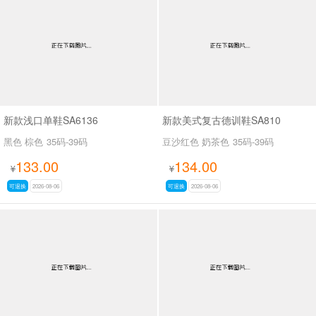
男最新上架
返回首页
新款浅口单鞋SA6136
新款美式复古德训鞋SA810
黑色 棕色
35码-39码
豆沙红色 奶茶色
35码-39码
133.00
134.00
¥
¥
可退换
2026-08-06
可退换
2026-08-06