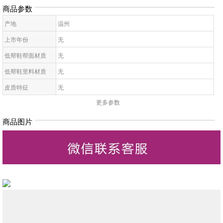
商品参数
产地
温州
上市年份
无
低帮鞋帮面材质
无
低帮鞋里料材质
无
皮质特征
无
更多参数
低帮鞋鞋底材质
无
低帮鞋开口深度
无
商品图片
低帮鞋头款式
无
鞋鞋跟高
无
低帮鞋跟款式
无
低帮鞋闭合方式
无
低帮鞋适用对象
无