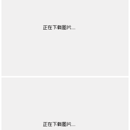
靴闭合方式
无
靴子流行元素
无
靴图案
无
靴适合季节
无
高帮鞋适合对象
无