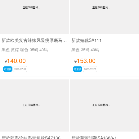
新款欧美复古辣妹风显瘦厚底马丁靴女褶皱皮带扣机车短靴粗跟中筒靴SA703
新款短靴SA111
黑色 黄棕 咖色
35码-40码
黑色
35码-40码
140.00
153.00
¥
¥
可退换
2026-07-31
可退换
2026-07-27
新款韩系软妹系带短靴SA7136
新款芭蕾短靴SA1688-1