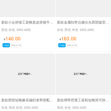
新款小众拼接工装靴真皮拼接牛仔布SA111
新款金属扣带点缀尖头西部版型废土风尖头长靴SA8034
黑色 棕色
35码-40码
灰色 黑色 米色
35码-39码
140.00
163.00
¥
¥
可退换
2026-07-03
可退换
2026-07-03
新款西部短靴麻花编织束带搭配金属扣SA8035
新款绑带芭蕾工装鞋短靴筒可拆SA8031
灰色 黑色 棕色
35码-40码
黑色 米色
35码-40码