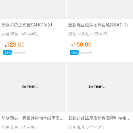
新款羊猄皮高靴SAH630-2J
新款麂皮绒多扣麂皮堆靴SA7131
灰色 黑色
34码-40码
黑色 卡其色
35码-40码
323.00
150.00
¥
¥
可退换
2026-08-03
可退换
2026-08-02
新款圆头一脚蹬外穿勃肯绒里高帮鞋SA9109
新款超纤绒厚底勃肯高帮鞋短靴SA9116
棕色 驼色
34码-40码
棕色 驼色
34码-40码