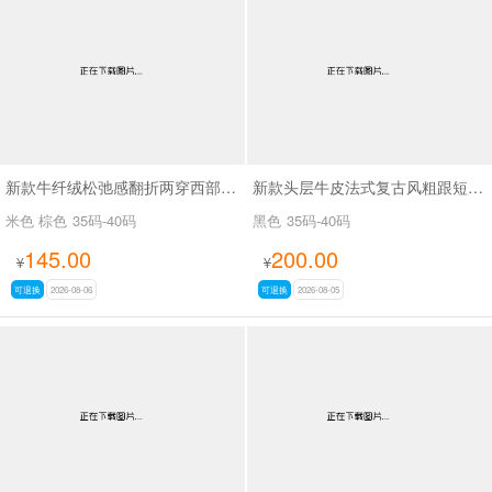
男最新上架
返回首页
新款牛纤绒松弛感翻折两穿西部牛仔靴长靴SA26609
新款头层牛皮法式复古风粗跟短靴女百搭款休闲女靴SA2678
米色 棕色
35码-40码
黑色
35码-40码
145.00
200.00
¥
¥
可退换
2026-08-06
可退换
2026-08-05