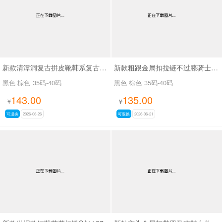
新款清潭洞复古拼皮靴韩系复古拼接骑士靴SA8033
新款粗跟金属扣拉链不过膝骑士靴复古拼色西部牛仔靴SA709
黑色 棕色
35码-40码
黑色 棕色
35码-40码
143.00
135.00
¥
¥
可退换
2026-06-26
可退换
2026-06-21