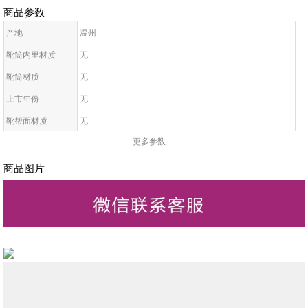
商品参数
产地
温州
靴筒内里材质
无
靴筒材质
无
上市年份
无
靴帮面材质
无
更多参数
靴面内里材质
无
皮质特征
无
商品图片
高帮鞋鞋底材质
无
靴款品名
无
靴筒高
无
靴头款式
无
鞋鞋跟高
无
低帮鞋跟款式
无