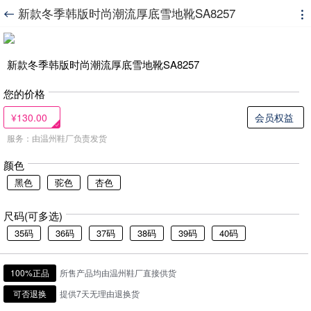
新款冬季韩版时尚潮流厚底雪地靴SA8257


新款冬季韩版时尚潮流厚底雪地靴SA8257
您的价格
¥130.00
会员权益
服务：由温州鞋厂负责发货
颜色
黑色
驼色
杏色
尺码(可多选)
35码
36码
37码
38码
39码
40码
100%正品
所售产品均由温州鞋厂直接供货
可否退换
提供7天无理由退换货