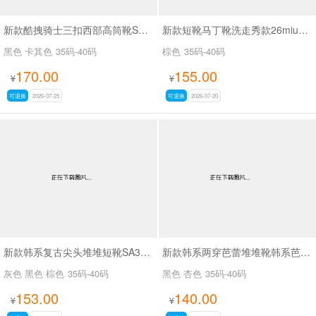
新款酷拽骑士三扣西部高筒靴SA8042
新款短靴马丁靴洗走秀款26miuSA1061
黑色 卡其色
35码-40码
棕色
35码-40码
170.00
155.00
¥
¥
可退换
2026-07-25
可退换
2026-07-20
新款韩系复古尖头堆堆短靴SA3050-2
新款韩系两穿芭蕾堆堆靴韩系芭蕾两穿靴SA3030
灰色 黑色 棕色
35码-40码
黑色 杏色
35码-40码
153.00
140.00
¥
¥