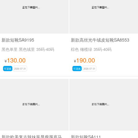
新款短靴SA9195
新款高丝光牛绒皮短靴SA8553
黑色单里 黑色绒里
35码-40码
棕色 橄榄绿
35码-40码
130.00
190.00
¥
¥
可退换
2026-07-31
可退换
2026-07-31
新款欧美复古辣妹风显瘦厚底马丁靴女褶皱皮带扣机车短靴粗跟中筒靴SA703
新款短靴SA111