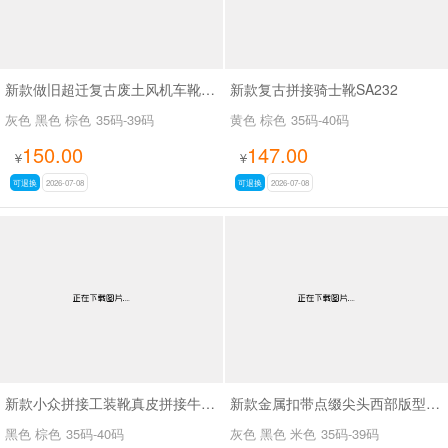
新款做旧超迁复古废土风机车靴SA8036
新款复古拼接骑士靴SA232
灰色 黑色 棕色
35码-39码
黄色 棕色
35码-40码
150.00
147.00
¥
¥
可退换
2026-07-08
可退换
2026-07-08
新款小众拼接工装靴真皮拼接牛仔布SA111
新款金属扣带点缀尖头西部版型废土风尖头长靴SA8034
黑色 棕色
35码-40码
灰色 黑色 米色
35码-39码