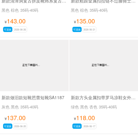
新款清潭洞复古拼皮靴韩系复古拼接骑士靴SA8033
新款粗跟金属扣拉链不过膝骑士靴复古拼色西部牛仔靴SA709
黑色 棕色
35码-40码
黑色 棕色
35码-40码
143.00
135.00
¥
¥
可退换
2026-06-26
可退换
2026-06-21
新款做旧款短靴芭蕾短靴SA1187
新款方头金属扣带罗马凉鞋女外穿平底内增高凉鞋SA2652-1
灰色 黑色
35码-40码
绿色 黑色 杏色
35码-40码
137.00
118.00
¥
¥
可退换
2026-06-20
可退换
2026-06-17