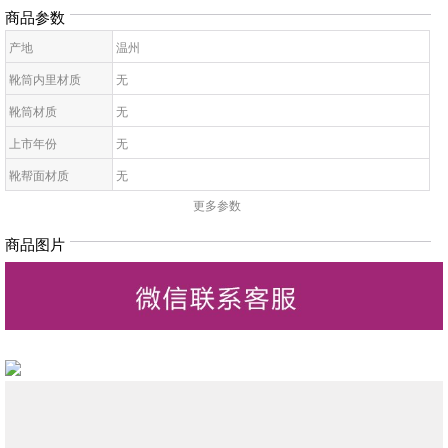
商品参数
产地
温州
靴筒内里材质
无
靴筒材质
无
上市年份
无
靴帮面材质
无
更多参数
靴面内里材质
PU
皮质特征
无
商品图片
高帮鞋鞋底材质
无
靴款品名
无
靴筒高
无
靴头款式
无
鞋鞋跟高
无
低帮鞋跟款式
无