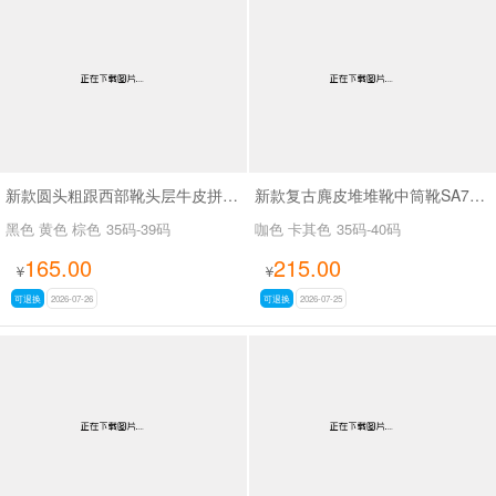
新款圆头粗跟西部靴头层牛皮拼接皮带扣短筒靴SA6002
新款复古麂皮堆堆靴中筒靴SA7320-16
黑色 黄色 棕色
35码-39码
咖色 卡其色
35码-40码
165.00
215.00
¥
¥
可退换
2026-07-26
可退换
2026-07-25