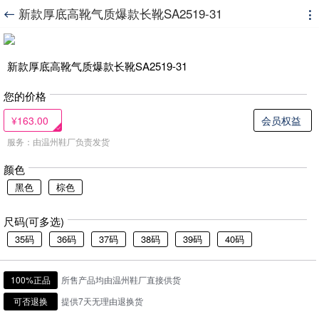
新款厚底高靴气质爆款长靴SA2519-31


新款厚底高靴气质爆款长靴SA2519-31
您的价格
¥163.00
会员权益
服务：由温州鞋厂负责发货
颜色
黑色
棕色
尺码(可多选)
35码
36码
37码
38码
39码
40码
100%正品
所售产品均由温州鞋厂直接供货
可否退换
提供7天无理由退换货