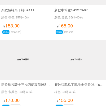
新款短靴马丁靴SA111
新款中筒靴SA9278-07
黑色 棕色
35码-40码
灰色 黑色
35码-40码
153.00
165.00
¥
¥
可退换
2026-07-25
可退换
2026-07-25
新款酷拽骑士三扣西部高筒靴SA8042
新款短靴马丁靴洗走秀款26miuSA1061
黑色 卡其色
35码-40码
棕色
35码-40码
170.00
155.00
¥
¥