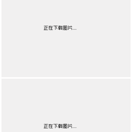
靴闭合方式
无
靴子流行元素
无
靴图案
无
靴适合季节
无
高帮鞋适合对象
无