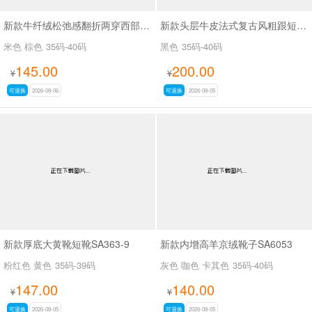
新款牛纤绒松弛感翻折两穿西部牛仔靴长靴SA26609
新款头层牛皮法式复古风粗跟短靴女百搭款休闲女靴SA2678
米色 棕色
35码-40码
黑色
35码-40码
145.00
200.00
¥
¥
可退换
2026-08-06
可退换
2026-08-05
新款厚底大黄靴短靴SA363-9
新款内增高羊京绒靴子SA6053
粉红色 黄色
35码-39码
灰色 咖色 卡其色
35码-40码
147.00
140.00
¥
¥
可退换
2026-08-05
可退换
2026-08-05