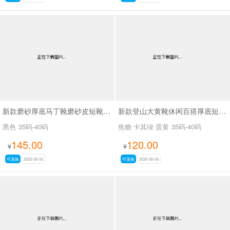
新款磨砂厚底马丁靴磨砂皮短靴SA7062
新款登山大黄靴休闲百搭厚底短靴马丁靴SA2676
黑色
35码-40码
焦糖 卡其绿 蛋黄
35码-40码
145.00
120.00
¥
¥
可退换
2026-08-04
可退换
2026-08-04