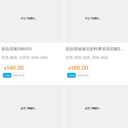
男最新上架
返回首页
新款高靴SA6053
新款褶皱做旧皮料摩登高筒靴SA3061
灰色 咖色 卡其色
35码-40码
灰色 黑色 棕色
35码-40码
140.00
160.00
¥
¥
可退换
2026-08-06
可退换
2026-08-06