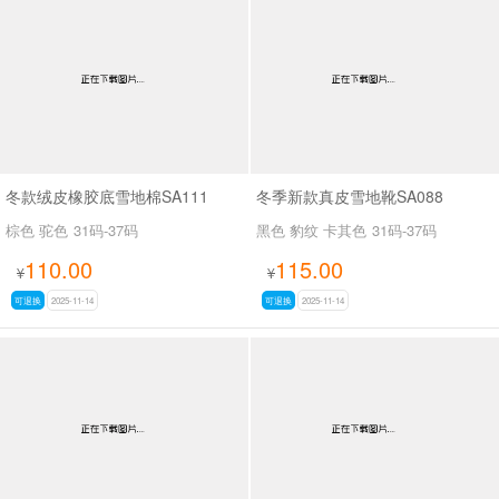
冬款绒皮橡胶底雪地棉SA111
冬季新款真皮雪地靴SA088
棕色 驼色
31码-37码
黑色 豹纹 卡其色
31码-37码
110.00
115.00
¥
¥
可退换
2025-11-14
可退换
2025-11-14