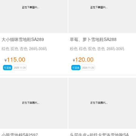
大小猫咪雪地鞋SA289
草莓、萝卜雪地鞋SA288
棕色 驼色 杏色
26码-30码
粉色 棕色 驼色 杏色
26码-30码
115.00
120.00
¥
¥
可退换
2025-11-25
可退换
2025-11-25
小熊雪地棉SA2597
头层牛皮+超纤卡梵洛雪地靴SA8016