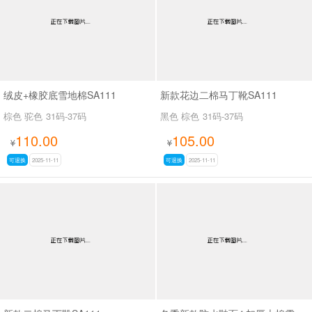
绒皮+橡胶底雪地棉SA111
新款花边二棉马丁靴SA111
棕色 驼色
31码-37码
黑色 棕色
31码-37码
110.00
105.00
¥
¥
可退换
2025-11-11
可退换
2025-11-11