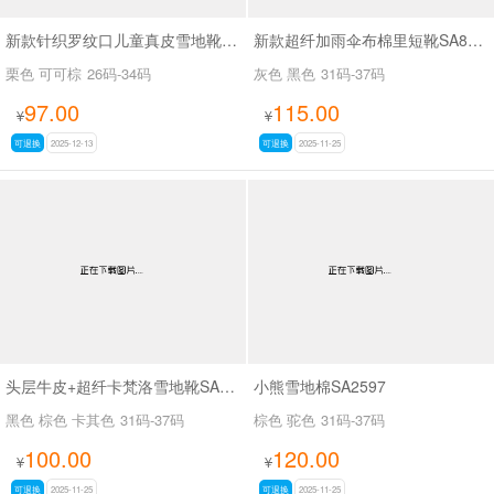
新款针织罗纹口儿童真皮雪地靴SA1301
新款超纤加雨伞布棉里短靴SA8660
栗色 可可棕
26码-34码
灰色 黑色
31码-37码
97.00
115.00
¥
¥
可退换
2025-12-13
可退换
2025-11-25
头层牛皮+超纤卡梵洛雪地靴SA8016
小熊雪地棉SA2597
黑色 棕色 卡其色
31码-37码
棕色 驼色
31码-37码
100.00
120.00
¥
¥
可退换
2025-11-25
可退换
2025-11-25