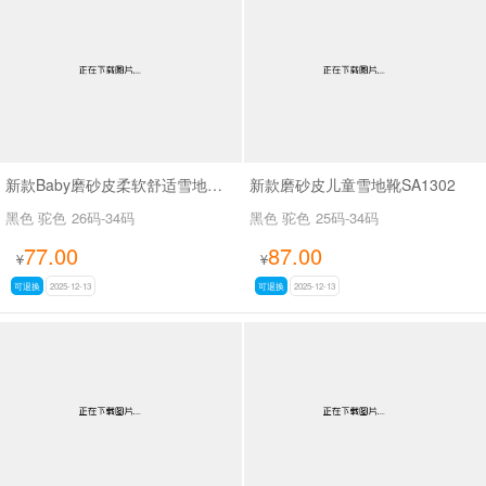
男最新上架
返回首页
新款Baby磨砂皮柔软舒适雪地靴SA9128
新款磨砂皮儿童雪地靴SA1302
黑色 驼色
26码-34码
黑色 驼色
25码-34码
77.00
87.00
¥
¥
可退换
2025-12-13
可退换
2025-12-13