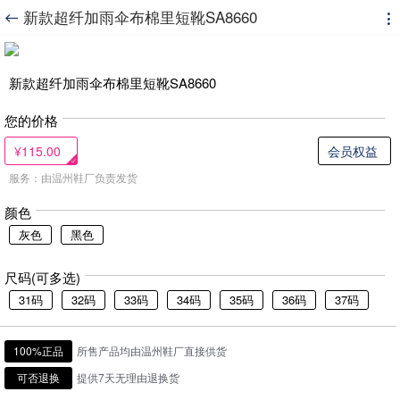
新款超纤加雨伞布棉里短靴SA8660


新款超纤加雨伞布棉里短靴SA8660
您的价格
¥115.00
会员权益
服务：由温州鞋厂负责发货
颜色
灰色
黑色
尺码(可多选)
31码
32码
33码
34码
35码
36码
37码
100%正品
所售产品均由温州鞋厂直接供货
可否退换
提供7天无理由退换货