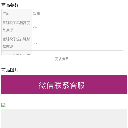
商品参数
产地
温州
童鞋靴子靴筒高度
无
数据源
童鞋靴子流行靴帮
无
数据源
儿童运动鞋适用季
无
更多参数
节
商品图片
童鞋帮面材质数据
无
源
儿童配皮材质数据
无
源
童鞋靴子里料材质
无
数据源
儿童鞋底材质数据
无
源