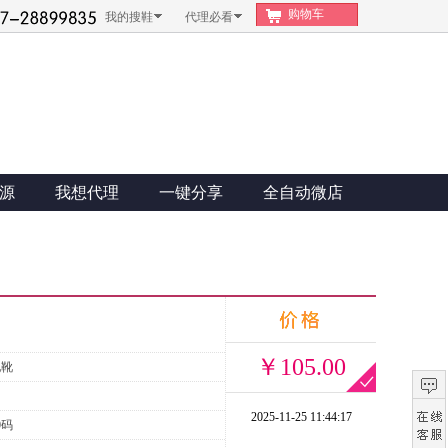
购物车
我的搜鞋
代理必看
源
我想代理
一键分享
全自动微店
￥105.00
地靴
2025-11-25 11:44:17
0码