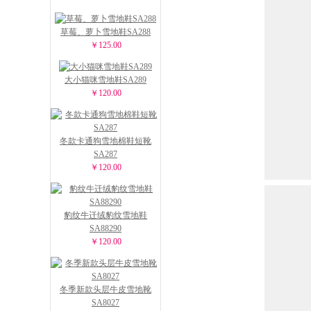
草莓、萝卜雪地鞋SA288
￥125.00
大小猫咪雪地鞋SA289
￥120.00
冬款卡通狗雪地棉鞋短靴
SA287
￥120.00
豹纹牛迁绒豹纹雪地鞋
SA88290
￥120.00
冬季新款头层牛皮雪地靴
SA8027