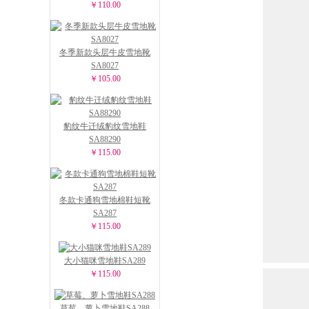
￥110.00
冬季新款头层牛皮雪地靴
SA8027
￥105.00
豹纹牛迁绒豹纹雪地鞋
SA88290
￥115.00
冬款卡通狗雪地棉鞋短靴
SA287
￥115.00
大小猫咪雪地鞋SA289
￥115.00
草莓、萝卜雪地鞋SA288