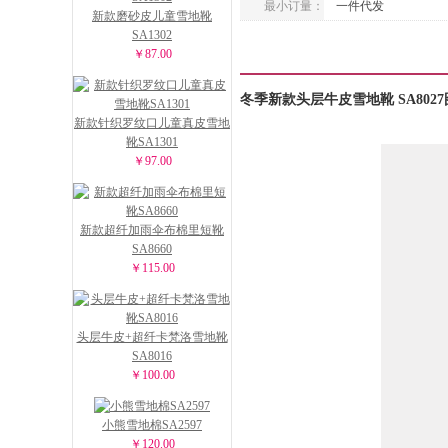
最小订量：
一件代发
新款磨砂皮儿童雪地靴
SA1302
￥87.00
冬季新款头层牛皮雪地靴 SA802
新款针织罗纹口儿童真皮雪地
靴SA1301
￥97.00
新款超纤加雨伞布棉里短靴
SA8660
￥115.00
头层牛皮+超纤卡梵洛雪地靴
SA8016
￥100.00
小熊雪地棉SA2597
￥120.00