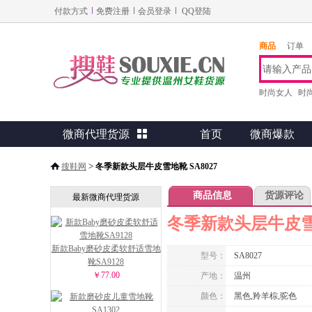
付款方式
免费注册
会员登录
QQ登陆
商品
订单
时尚女人
时
微商代理货源

首页
微商爆款
>
搜鞋网
冬季新款头层牛皮雪地靴 SA8027
商品信息
货源评论
最新微商代理货源
冬季新款头层牛皮雪地
新款Baby磨砂皮柔软舒适雪地
型号：
SA8027
靴SA9128
￥77.00
产地：
温州
颜色：
黑色,羚羊棕,驼色