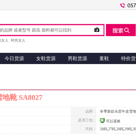

尚女人
时尚女人
今日货源
女鞋货源
男鞋货源
童鞋
特价货
靴 SA8027
品牌：
冬季新款头层牛皮雪
是否三包：
可以退换
尺码：
26码,27码,28码,29码,3