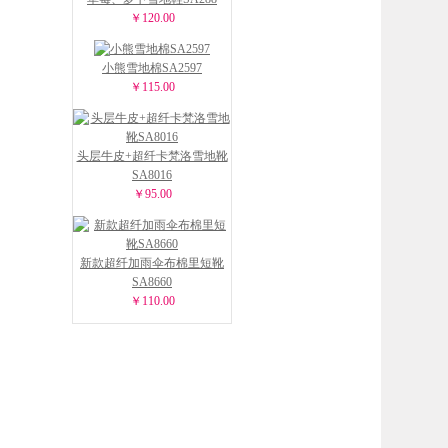
￥120.00
小熊雪地棉SA2597
￥115.00
头层牛皮+超纤卡梵洛雪地靴
SA8016
￥95.00
新款超纤加雨伞布棉里短靴
SA8660
￥110.00