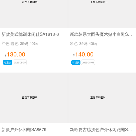
新款美式德训休闲鞋SA1618-6
新款韩系大圆头魔术贴小白鞋SAK2616A
红色 咖色
35码-40码
米色
35码-40码
130.00
140.00
¥
¥
可退换
2026-08-09
可退换
2026-08-09
新款户外休闲鞋SA8679
新款复古感拼色户外休闲跑鞋SA356-6