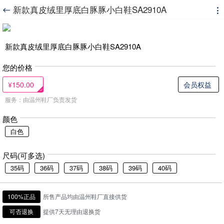
新款真皮绒里厚底白豚豚小白鞋SA2910A


新款真皮绒里厚底白豚豚小白鞋SA2910A
您的价格
¥150.00
会员权益
服务：由温州鞋厂负责发货
颜色
白色
尺码(可多选)
35码
36码
37码
38码
39码
40码
100%正品
所售产品均由温州鞋厂直接供货
可否退换
提供7天无理由退换货