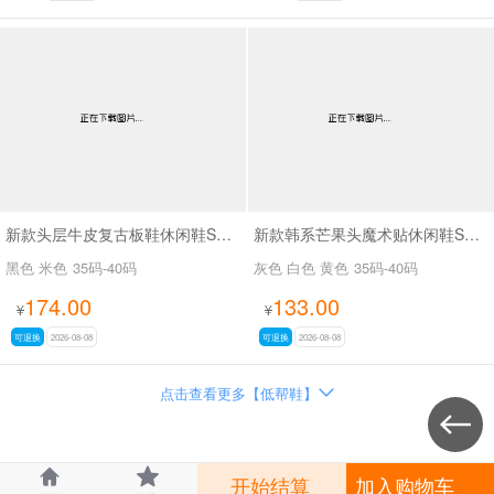
新款头层牛皮复古板鞋休闲鞋SA260
新款韩系芒果头魔术贴休闲鞋SA111
黑色 米色
35码-40码
灰色 白色 黄色
35码-40码
174.00
133.00
¥
¥
可退换
2026-08-08
可退换
2026-08-08
点击查看更多【低帮鞋】




开始结算
加入购物车