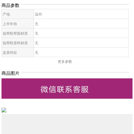
商品参数
产地
温州
上市年份
无
低帮鞋帮面材质
无
低帮鞋里料材质
无
皮质特征
无
更多参数
低帮鞋鞋底材质
无
低帮鞋开口深度
无
商品图片
低帮鞋头款式
无
鞋鞋跟高
无
低帮鞋跟款式
无
低帮鞋闭合方式
无
低帮鞋适用对象
无