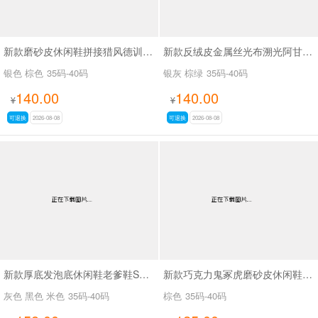
新款磨砂皮休闲鞋拼接猎风德训鞋SA9291
新款反绒皮金属丝光布溯光阿甘休闲鞋SA9288
银色 棕色
35码-40码
银灰 棕绿
35码-40码
140.00
140.00
¥
¥
可退换
2026-08-08
可退换
2026-08-08
新款厚底发泡底休闲鞋老爹鞋SA629-1
新款巧克力鬼冢虎磨砂皮休闲鞋SA9208
灰色 黑色 米色
35码-40码
棕色
35码-40码