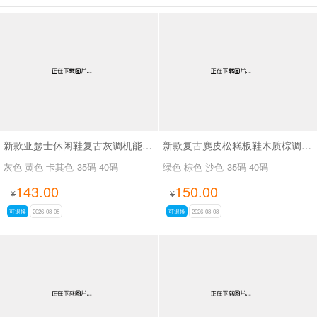
新款亚瑟士休闲鞋复古灰调机能老爹鞋SA17022-1
新款复古麂皮松糕板鞋木质棕调秋磨砂皮休闲鞋SA2111
灰色 黄色 卡其色
35码-40码
绿色 棕色 沙色
35码-40码
143.00
150.00
¥
¥
可退换
2026-08-08
可退换
2026-08-08