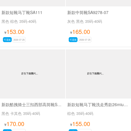
新款短靴马丁靴SA111
新款中筒靴SA9278-07
黑色 棕色
35码-40码
灰色 黑色
35码-40码
153.00
165.00
¥
¥
可退换
2026-07-25
可退换
2026-07-25
新款酷拽骑士三扣西部高筒靴SA8042
新款短靴马丁靴洗走秀款26miuSA1061
黑色 卡其色
35码-40码
棕色
35码-40码
170.00
155.00
¥
¥