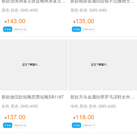
新款清潭洞复古拼皮靴韩系复古拼接骑士靴SA8033
新款粗跟金属扣拉链不过膝骑士靴复古拼色西部牛仔靴SA709
黑色 棕色
35码-40码
黑色 棕色
35码-40码
143.00
135.00
¥
¥
可退换
2026-06-26
可退换
2026-06-21
新款做旧款短靴芭蕾短靴SA1187
新款方头金属扣带罗马凉鞋女外穿平底内增高凉鞋SA2652-1
灰色 黑色
35码-40码
绿色 黑色 杏色
35码-40码
137.00
118.00
¥
¥
可退换
2026-06-20
可退换
2026-06-17