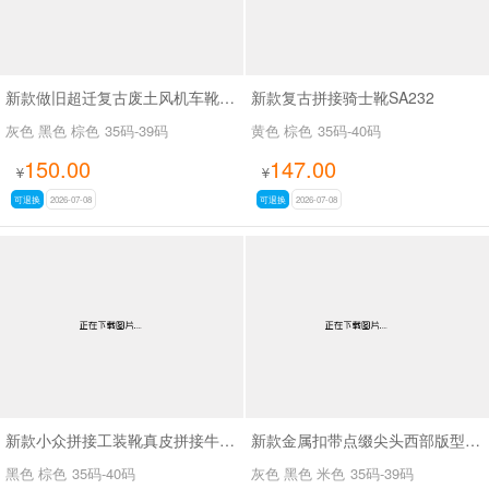
新款做旧超迁复古废土风机车靴SA8036
新款复古拼接骑士靴SA232
灰色 黑色 棕色
35码-39码
黄色 棕色
35码-40码
150.00
147.00
¥
¥
可退换
2026-07-08
可退换
2026-07-08
新款小众拼接工装靴真皮拼接牛仔布SA111
新款金属扣带点缀尖头西部版型废土风尖头长靴SA8034
黑色 棕色
35码-40码
灰色 黑色 米色
35码-39码