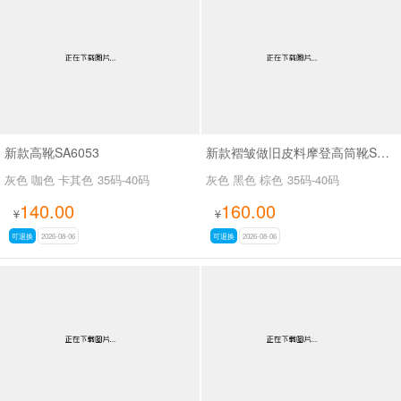
男最新上架
返回首页
新款高靴SA6053
新款褶皱做旧皮料摩登高筒靴SA3061
灰色 咖色 卡其色
35码-40码
灰色 黑色 棕色
35码-40码
140.00
160.00
¥
¥
可退换
2026-08-06
可退换
2026-08-06