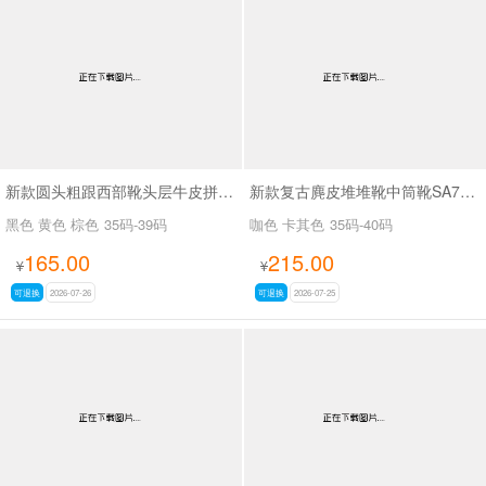
新款圆头粗跟西部靴头层牛皮拼接皮带扣短筒靴SA6002
新款复古麂皮堆堆靴中筒靴SA7320-16
黑色 黄色 棕色
35码-39码
咖色 卡其色
35码-40码
165.00
215.00
¥
¥
可退换
2026-07-26
可退换
2026-07-25