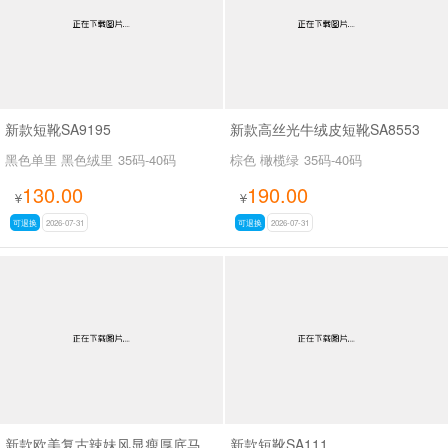
新款短靴SA9195
新款高丝光牛绒皮短靴SA8553
黑色单里 黑色绒里
35码-40码
棕色 橄榄绿
35码-40码
130.00
190.00
¥
¥
可退换
2026-07-31
可退换
2026-07-31
新款欧美复古辣妹风显瘦厚底马丁靴女褶皱皮带扣机车短靴粗跟中筒靴SA703
新款短靴SA111