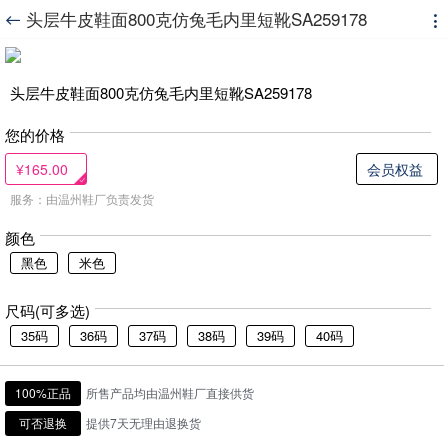
头层牛皮鞋面800克仿兔毛内里短靴SA259178


头层牛皮鞋面800克仿兔毛内里短靴SA259178
您的价格
¥165.00
会员权益
服务：由温州鞋厂负责发货
颜色
黑色
米色
尺码(可多选)
35码
36码
37码
38码
39码
40码
100%正品
所售产品均由温州鞋厂直接供货
可否退换
提供7天无理由退换货