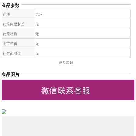
商品参数
产地
温州
靴筒内里材质
无
靴筒材质
无
上市年份
无
靴帮面材质
无
更多参数
靴面内里材质
无
皮质特征
无
商品图片
高帮鞋鞋底材质
无
靴款品名
无
靴筒高
无
靴头款式
无
鞋鞋跟高
无
低帮鞋跟款式
无