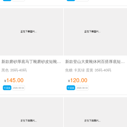
新款磨砂厚底马丁靴磨砂皮短靴SA7062
新款登山大黄靴休闲百搭厚底短靴马丁靴SA2676
黑色
35码-40码
焦糖 卡其绿 蛋黄
35码-40码
145.00
120.00
¥
¥
可退换
2026-08-04
可退换
2026-08-04