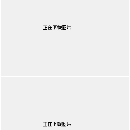
靴闭合方式
无
靴子流行元素
无
靴图案
无
靴适合季节
无
高帮鞋适合对象
无