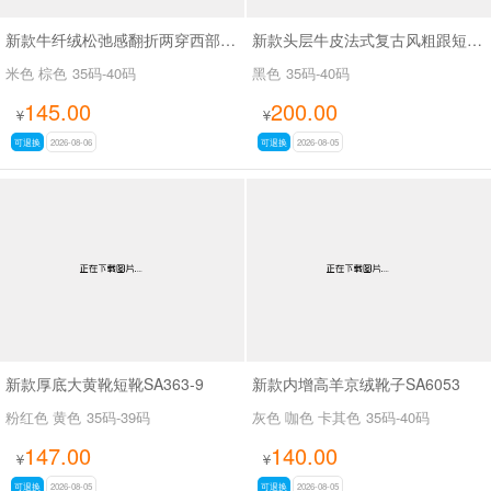
新款牛纤绒松弛感翻折两穿西部牛仔靴长靴SA26609
新款头层牛皮法式复古风粗跟短靴女百搭款休闲女靴SA2678
米色 棕色
35码-40码
黑色
35码-40码
145.00
200.00
¥
¥
可退换
2026-08-06
可退换
2026-08-05
新款厚底大黄靴短靴SA363-9
新款内增高羊京绒靴子SA6053
粉红色 黄色
35码-39码
灰色 咖色 卡其色
35码-40码
147.00
140.00
¥
¥
可退换
2026-08-05
可退换
2026-08-05