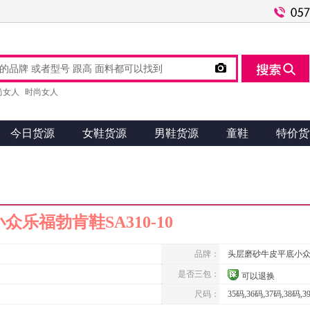

尚女人
时尚女人
今日货源
女鞋货源
男鞋货源
童鞋
特价货
乐福勃肯鞋SA310-10
品牌：
头层磨砂牛皮平底小
是否三包：
可以退换
尺码：
35码,36码,37码,38码,3