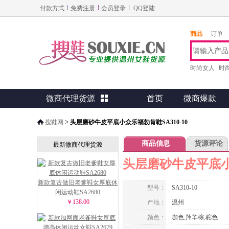
付款方式
免费注册
会员登录
QQ登陆
商品
订单
时尚女人
时
微商代理货源

首页
微商爆款
>
搜鞋网
头层磨砂牛皮平底小众乐福勃肯鞋SA310-10
商品信息
货源评论
最新微商代理货源
头层磨砂牛皮平底小众
新款复古做旧老爹鞋女厚底休
型号：
SA310-10
闲运动鞋SA2680
￥138.00
产地：
温州
颜色：
咖色,羚羊棕,驼色