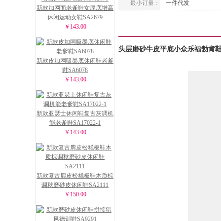
最小订量：
一件代发
新款加网面老爹鞋女厚底增高
休闲运动女鞋SA2679
￥143.00
头层磨砂牛皮平底小众乐福勃肯鞋SA
新款皮加网吸墨底休闲鞋老爹
鞋SA6078
￥143.00
新款亚瑟士休闲鞋复古灰调机
能老爹鞋SA17022-1
￥143.00
新款复古麂皮松糕板鞋木质棕
调秋磨砂皮休闲鞋SA2111
￥150.00