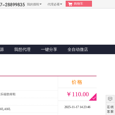
购物车
我的搜鞋
代理必看
源
我想代理
一键分享
全自动微店
￥110.00
众乐福勃肯鞋
2025-11-17 14:23:46
9码,40码