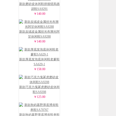
新款磨砂皮休闲鞋拼接猎风德
训鞋SA9291
￥140.00
新款反绒皮金属丝光布溯光阿
甘休闲鞋SA9288
￥140.00
新款厚底发泡底休闲鞋老爹鞋
SA629-1
￥158.00
新款巧克力鬼冢虎磨砂皮休闲
鞋SA9208
￥125.00
新款秋屿暮野厚底博肯鞋单鞋