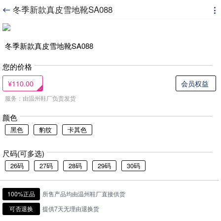
冬季新款真皮雪地靴SA088


冬季新款真皮雪地靴SA088
您的价格
¥110.00
会员权益
服务：由温州鞋厂负责发货
颜色
黑色
豹纹
卡其色
尺码(可多选)
26码
27码
28码
29码
30码
100%正品
所售产品均由温州鞋厂直接供货
可否退换
提供7天无理由退换货