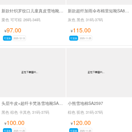
新款针织罗纹口儿童真皮雪地靴SA1301
新款超纤加雨伞布棉里短靴SA8660
栗色 可可棕
26码-34码
灰色 黑色
31码-37码
97.00
115.00
¥
¥
可退换
2025-12-13
可退换
2025-11-25
头层牛皮+超纤卡梵洛雪地靴SA8016
小熊雪地棉SA2597
黑色 棕色 卡其色
31码-37码
棕色 驼色
31码-37码
100.00
120.00
¥
¥
可退换
2025-11-25
可退换
2025-11-25