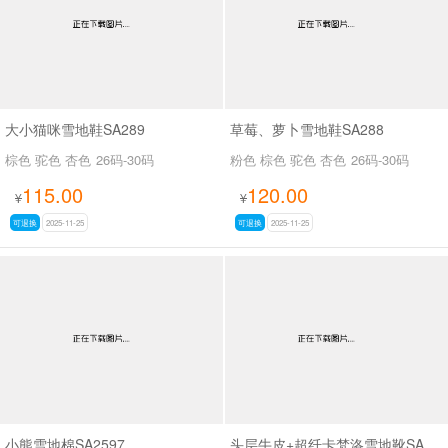
大小猫咪雪地鞋SA289
草莓、萝卜雪地鞋SA288
棕色 驼色 杏色
26码-30码
粉色 棕色 驼色 杏色
26码-30码
115.00
120.00
¥
¥
可退换
2025-11-25
可退换
2025-11-25
小熊雪地棉SA2597
头层牛皮+超纤卡梵洛雪地靴SA8016