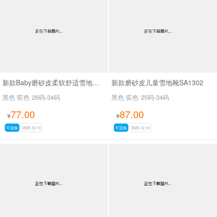
男最新上架
返回首页
新款Baby磨砂皮柔软舒适雪地靴SA9128
新款磨砂皮儿童雪地靴SA1302
黑色 驼色
26码-34码
黑色 驼色
25码-34码
77.00
87.00
¥
¥
可退换
2025-12-13
可退换
2025-12-13