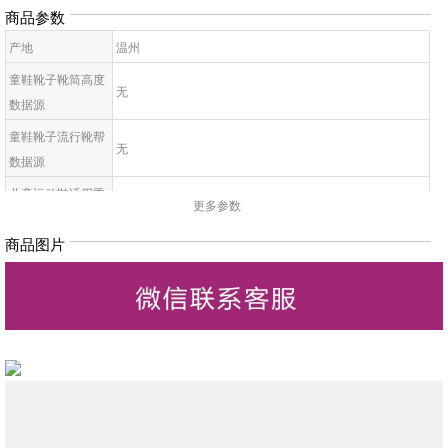
商品参数
产地
温州
童鞋靴子靴筒高度
无
数据源
童鞋靴子流行靴帮
无
数据源
儿童运动鞋适用季
无
更多参数
节
商品图片
童鞋帮面材质数据
无
源
儿童配皮材质数据
无
源
童鞋靴子里料材质
无
数据源
儿童鞋底材质数据
无
源