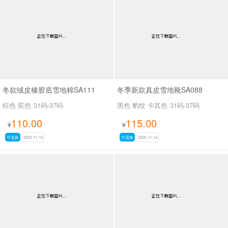
冬款绒皮橡胶底雪地棉SA111
冬季新款真皮雪地靴SA088
棕色 驼色
31码-37码
黑色 豹纹 卡其色
31码-37码
110.00
115.00
¥
¥
可退换
2025-11-14
可退换
2025-11-14