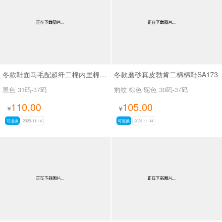
冬款鞋面马毛配超纤二棉内里棉鞋SA207
冬款磨砂真皮勃肯二棉棉鞋SA173
黑色
31码-37码
豹纹 棕色 驼色
30码-37码
110.00
105.00
¥
¥
可退换
2025-11-14
可退换
2025-11-14