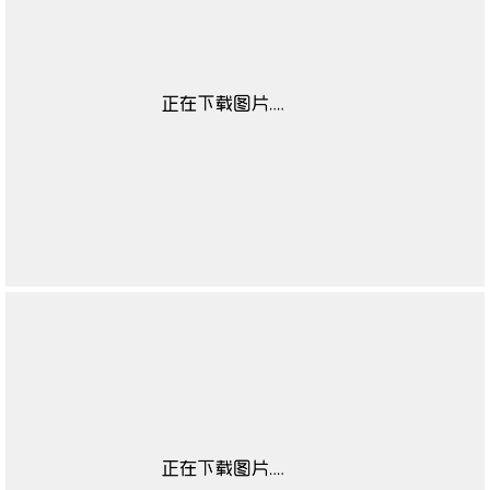
童鞋流行元素数据
无
源
童鞋鞋跟款式数据
无
源