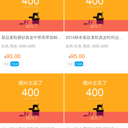
抢完了
抢完了
新品童鞋磨砂真皮中帮系带加棉运动休闲鞋SA1608中童
2016秋冬新款童鞋真皮时尚运动鞋SA6812中童
红色 黑色
26码-30码
灰色 红色 黑色
26码-30码
93.00
95.00
¥
¥
牛皮
可退换
牛皮
可退换
抢完了
抢完了