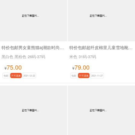
特价包邮男女童熊猫aj潮款时尚运动鞋大棉SA6821
特价包邮超纤皮棉里儿童雪地靴SA8888
黑白色 黑粉色
26码-37码
米色
31码-37码
75.00
79.00
¥
¥
包邮
不可退换
2021-12-22
包邮
不可退换
2021-11-27