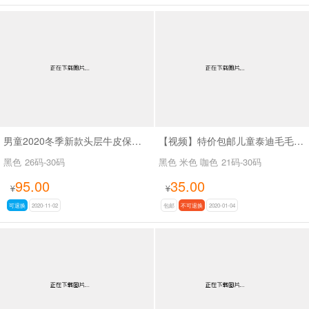
男童2020冬季新款头层牛皮保暖加绒运动鞋SAA6361
【视频】特价包邮儿童泰迪毛毛鞋百搭凹造型保暖必备SA111
黑色
26码-30码
黑色 米色 咖色
21码-30码
95.00
35.00
¥
¥
可退换
2020-11-02
包邮
不可退换
2020-01-04