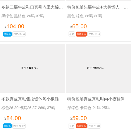
冬款二层牛皮鞋口真毛内里大棉高帮儿童棉鞋SA20207
特价包邮头层牛皮➕大棉懒人一脚蹬雪地棉鞋SA9651
黑绿色 黑桔色
26码-37码
黑色 棕色
26码-30码
104.00
65.00
¥
¥
可退换
2020-12-18
包邮
不可退换
2020-12-14
冬款真皮真毛侧拉链休闲小板鞋SA5953
特价包邮真皮真毛时尚小板鞋保暖棉鞋童鞋偏小一码SA9553
棕色26-30 卡其26-37
26码-37码
深棕色 卡其色
21码-25码
84.00
59.00
¥
¥
可退换
2020-12-07
包邮
不可退换
2020-11-30