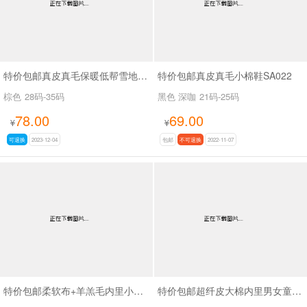
特价包邮真皮真毛保暖低帮雪地靴SA1222
特价包邮真皮真毛小棉鞋SA022
棕色
28码-35码
黑色 深咖
21码-25码
78.00
69.00
¥
¥
可退换
2023-12-04
包邮
不可退换
2022-11-07
特价包邮柔软布+羊羔毛内里小童韩版小棉鞋SA22133
特价包邮超纤皮大棉内里男女童老爹鞋SA6803