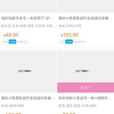
福利包邮羊皮毛一体适用于1岁以内宝宝鞋SA666
爆款小熊童鞋超纤皮加绒内里像胶大底百搭休闲童鞋SA121
粉红色 红色 绿色 黑色 卡其色
内长12-13CM
米色
31码-37码
49.00
103.00
¥
¥
包邮
可退换
2019-11-07
PU
可退换
2019-01-07
抢完了
爆款小熊童鞋超纤皮加绒内里像胶大底百搭休闲童鞋SA121
特价包邮小童皮毛一体小棉鞋SA2078
米色
26码-30码
粉色 黑色 棕色
21码-25码