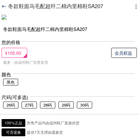
冬款鞋面马毛配超纤二棉内里棉鞋SA207


冬款鞋面马毛配超纤二棉内里棉鞋SA207
您的价格
¥105.00
会员权益
服务：由温州鞋厂负责发货
颜色
黑色
尺码(可多选)
26码
27码
28码
29码
30码
100%正品
所售产品均由温州鞋厂直接供货
可否退换
提供7天无理由退换货