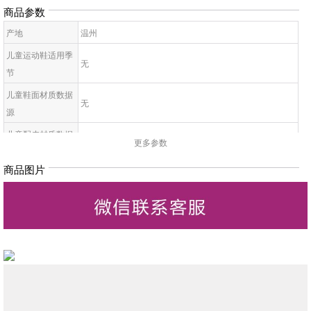
商品参数
产地
温州
儿童运动鞋适用季
无
节
儿童鞋面材质数据
无
源
儿童配皮材质数据
无
更多参数
源
商品图片
儿童鞋底材质数据
无
源
儿童适用性别数据
无
源
童鞋闭合方式数据
无
源
童鞋鞋头数据源
无