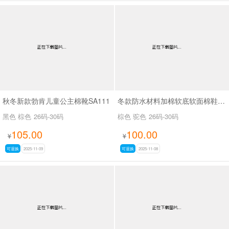
秋冬新款勃肯儿童公主棉靴SA111
冬款防水材料加棉软底软面棉鞋SA0686
黑色 棕色
26码-30码
棕色 驼色
26码-30码
105.00
100.00
¥
¥
可退换
2025-11-09
可退换
2025-11-08