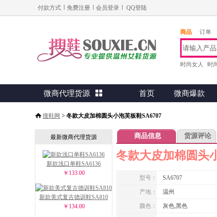
付款方式
免费注册
会员登录
QQ登陆
商品
订单
时尚女人
时
微商代理货源

首页
微商爆款
>
搜鞋网
冬款大皮加棉圆头小泡芙板鞋SA6707
商品信息
货源评论
最新微商代理货源
冬款大皮加棉圆头小泡
新款浅口单鞋SA6136
￥133.00
型号：
SA6707
产地：
温州
新款美式复古德训鞋SA810
颜色：
灰色,黑色
￥134.00