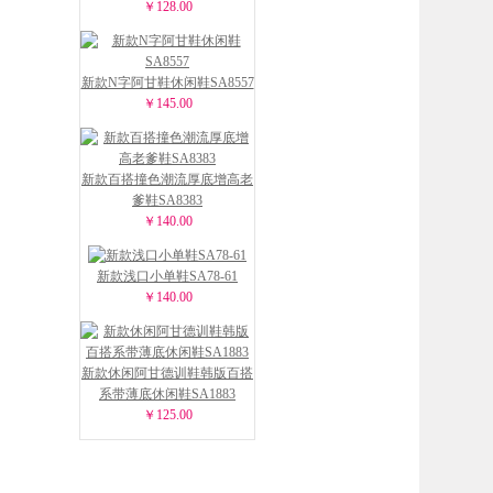
￥128.00
新款N字阿甘鞋休闲鞋SA8557
￥145.00
新款百搭撞色潮流厚底增高老
爹鞋SA8383
￥140.00
新款浅口小单鞋SA78-61
￥140.00
新款休闲阿甘德训鞋韩版百搭
系带薄底休闲鞋SA1883
￥125.00