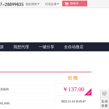
购物车
我的搜鞋
代理必看
源
我想代理
一键分享
全自动微店
￥137.00
泡芙板鞋
2025-11-14 10:45:47
9码,40码