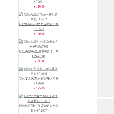
SA2661
￥130.00
新款头层压花纹牛皮时装单鞋
SA2562
￥130.00
新款头层牛皮浅口蝴蝶结小单
鞋SA7801
￥98.00
新款复古风真皮德训鞋休闲鞋
SA2696
￥125.00
新款软底透气百搭运动休闲阿
甘鞋SA2697