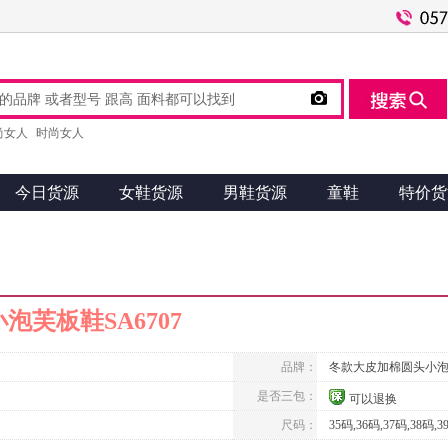

尚女人
时尚女人
今日货源
女鞋货源
男鞋货源
童鞋
特价货
芙板鞋SA6707
品牌：
冬款大皮加棉圆头小
是否三包：
可以退换
尺码：
35码,36码,37码,38码,3