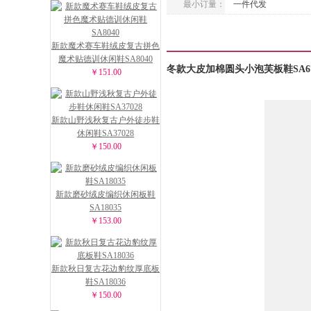
最小订量：
一件代发
新款魔术赛车鞋绒皮复古拼色
魔术贴德训休闲鞋SA8040
冬款大皮加棉圆头小泡芙板鞋SA6
￥151.00
新款山野浅秋复古户外徒步鞋
休闲鞋SA37028
￥150.00
新款磨砂绒皮编织休闲板鞋
SA18035
￥153.00
新款秋日复古花边豹纹厚底板
鞋SA18036
￥150.00