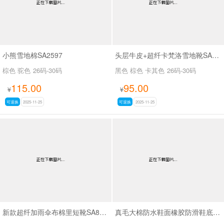
小熊雪地棉SA2597
头层牛皮+超纤卡梵洛雪地靴SA8016
棕色 驼色
26码-30码
黑色 棕色 卡其色
26码-30码
115.00
95.00
¥
¥
可退换
2025-11-25
可退换
2025-11-25
新款超纤加雨伞布棉里短靴SA8660
真毛大棉防水鞋面橡胶防滑鞋底马丁靴SA111