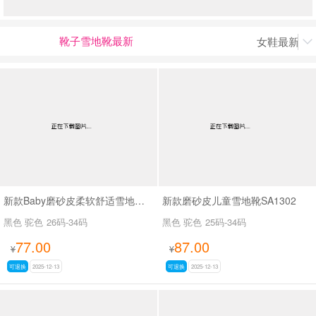
靴子雪地靴最新
女鞋最新上

男最新上架
返回首页
新款Baby磨砂皮柔软舒适雪地靴SA9128
新款磨砂皮儿童雪地靴SA1302
黑色 驼色
26码-34码
黑色 驼色
25码-34码
77.00
87.00
¥
¥
可退换
2025-12-13
可退换
2025-12-13