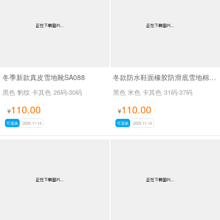
冬季新款真皮雪地靴SA088
冬款防水鞋面橡胶防滑底雪地棉SA111
黑色 豹纹 卡其色
26码-30码
黑色 米色 卡其色
31码-37码
110.00
110.00
¥
¥
可退换
2025-11-14
可退换
2025-11-14