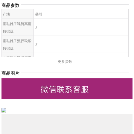
商品参数
产地
温州
童鞋靴子靴筒高度
无
数据源
童鞋靴子流行靴帮
无
数据源
儿童运动鞋适用季
无
更多参数
节
商品图片
童鞋帮面材质数据
无
源
儿童配皮材质数据
无
源
童鞋靴子里料材质
无
数据源
儿童鞋底材质数据
无
源