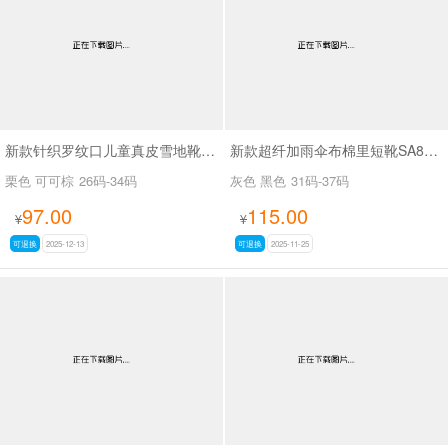
新款针织罗纹口儿童真皮雪地靴SA1301
新款超纤加雨伞布棉里短靴SA8660
栗色 可可棕
26码-34码
灰色 黑色
31码-37码
97.00
115.00
¥
¥
可退换
2025-12-13
可退换
2025-11-25