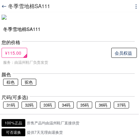
冬季雪地棉SA111


冬季雪地棉SA111
您的价格
¥115.00
会员权益
服务：由温州鞋厂负责发货
颜色
棕色
驼色
尺码(可多选)
31码
32码
33码
34码
35码
36码
37码
100%正品
所售产品均由温州鞋厂直接供货
可否退换
提供7天无理由退换货