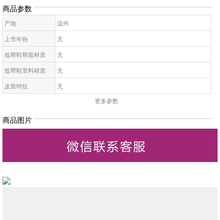
商品参数
产地
温州
上市年份
无
低帮鞋帮面材质
无
低帮鞋里料材质
无
皮质特征
无
更多参数
低帮鞋鞋底材质
无
低帮鞋开口深度
无
商品图片
低帮鞋头款式
无
鞋鞋跟高
无
低帮鞋跟款式
无
低帮鞋闭合方式
无
低帮鞋适用对象
无