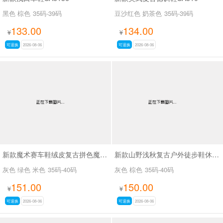
黑色 棕色
35码-39码
豆沙红色 奶茶色
35码-39码
133.00
134.00
¥
¥
可退换
2026-08-06
可退换
2026-08-06
新款魔术赛车鞋绒皮复古拼色魔术贴德训休闲鞋SA8040
新款山野浅秋复古户外徒步鞋休闲鞋SA37028
灰色 绿色 米色
35码-40码
灰色 棕色
35码-40码
151.00
150.00
¥
¥
可退换
2026-08-06
可退换
2026-08-06