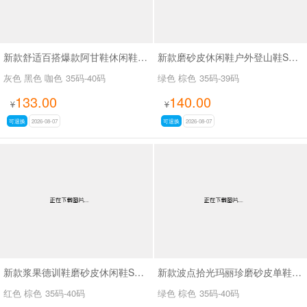
新款舒适百搭爆款阿甘鞋休闲鞋SA6876
新款磨砂皮休闲鞋户外登山鞋SA5122
灰色 黑色 咖色
35码-40码
绿色 棕色
35码-39码
133.00
140.00
¥
¥
可退换
2026-08-07
可退换
2026-08-07
新款浆果德训鞋磨砂皮休闲鞋SA3706
新款波点拾光玛丽珍磨砂皮单鞋SA3066-3
红色 棕色
35码-40码
绿色 棕色
35码-40码