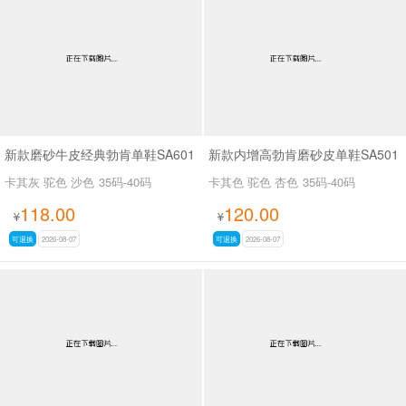
男最新上架
返回首页
新款磨砂牛皮经典勃肯单鞋SA601
新款内增高勃肯磨砂皮单鞋SA501
卡其灰 驼色 沙色
35码-40码
卡其色 驼色 杏色
35码-40码
118.00
120.00
¥
¥
可退换
2026-08-07
可退换
2026-08-07