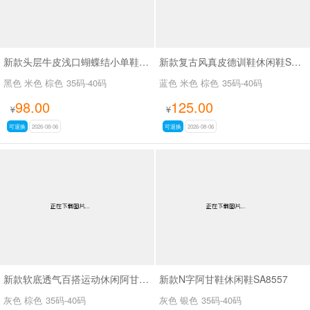
新款头层牛皮浅口蝴蝶结小单鞋SA7801
新款复古风真皮德训鞋休闲鞋SA2696
黑色 米色 棕色
35码-40码
蓝色 米色 棕色
35码-40码
98.00
125.00
¥
¥
可退换
2026-08-06
可退换
2026-08-06
新款软底透气百搭运动休闲阿甘鞋SA2697
新款N字阿甘鞋休闲鞋SA8557
灰色 棕色
35码-40码
灰色 银色
35码-40码