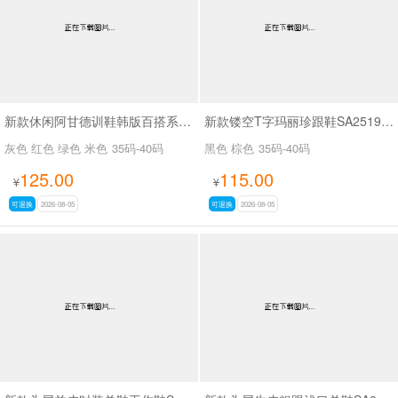
新款休闲阿甘德训鞋韩版百搭系带薄底休闲鞋SA1883
新款镂空T字玛丽珍跟鞋SA2519-65
灰色 红色 绿色 米色
35码-40码
黑色 棕色
35码-40码
125.00
115.00
¥
¥
可退换
2026-08-05
可退换
2026-08-05