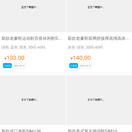
新款老爹鞋运动鞋百搭休闲鞋SA26775
新款老爹鞋双网拼接厚底增高休闲鞋SA9325
绿色 蓝色 黑色
35码-40码
灰色 绿色
35码-40码
133.00
140.00
¥
¥
可退换
2026-08-07
可退换
2026-08-07
新款浅口单鞋SA6136
新款美式复古德训鞋SA810