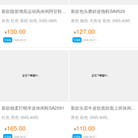
新款隐形增高运动风休闲阿甘鞋SA54133
新款包头磨砂皮拖鞋SA9529
灰色 红色 香槟 桔色
33码-39码
黄色 咖色 卡其绿 驼色
35码-40码
130.00
127.00
¥
¥
可退换
2026-08-07
可退换
2026-08-07
新款植柔打蜡羊皮休闲鞋SA2591
新款头层牛皮软底软面上班休闲百搭女鞋SA3089
红色 黑色
35码-40码
黑色 棕色
35码-40码
165.00
110.00
¥
¥
可退换
2026-08-07
可退换
2026-08-07