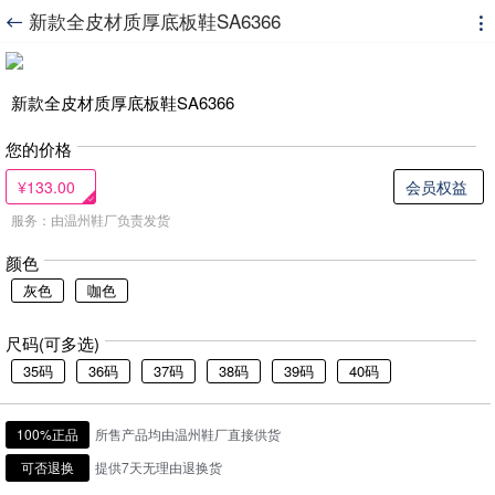
新款全皮材质厚底板鞋SA6366


新款全皮材质厚底板鞋SA6366
您的价格
¥133.00
会员权益
服务：由温州鞋厂负责发货
颜色
灰色
咖色
尺码(可多选)
35码
36码
37码
38码
39码
40码
100%正品
所售产品均由温州鞋厂直接供货
可否退换
提供7天无理由退换货