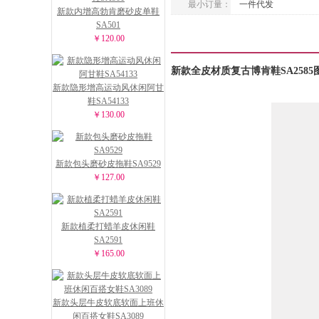
最小订量：
一件代发
新款内增高勃肯磨砂皮单鞋
SA501
￥120.00
新款全皮材质复古博肯鞋SA2585
新款隐形增高运动风休闲阿甘
鞋SA54133
￥130.00
新款包头磨砂皮拖鞋SA9529
￥127.00
新款植柔打蜡羊皮休闲鞋
SA2591
￥165.00
新款头层牛皮软底软面上班休
闲百搭女鞋SA3089