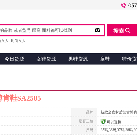

尚女人
时尚女人
今日货源
女鞋货源
男鞋货源
童鞋
特价货
鞋SA2585
品牌：
新款全皮材质复古博
是否三包：
可以退换
尺码：
35码,36码,37码,38码,3