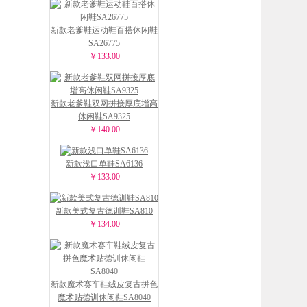
新款老爹鞋运动鞋百搭休闲鞋
SA26775
￥133.00
新款老爹鞋双网拼接厚底增高
休闲鞋SA9325
￥140.00
新款浅口单鞋SA6136
￥133.00
新款美式复古德训鞋SA810
￥134.00
新款魔术赛车鞋绒皮复古拼色
魔术贴德训休闲鞋SA8040