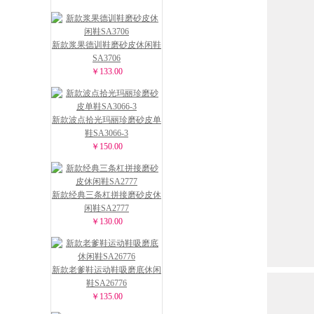
新款浆果德训鞋磨砂皮休闲鞋
SA3706
￥133.00
新款波点拾光玛丽珍磨砂皮单
鞋SA3066-3
￥150.00
新款经典三条杠拼接磨砂皮休
闲鞋SA2777
￥130.00
新款老爹鞋运动鞋吸磨底休闲
鞋SA26776
￥135.00