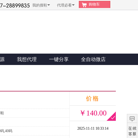
购物车
我的搜鞋
代理必看
源
我想代理
一键分享
全自动微店
￥140.00
肯鞋
2025-11-11 10:33:14
9码,40码