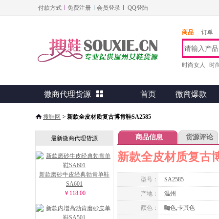
付款方式
免费注册
会员登录
QQ登陆
商品
订单
时尚女人
时
微商代理货源

首页
微商爆款
>
搜鞋网
新款全皮材质复古博肯鞋SA2585
商品信息
货源评论
最新微商代理货源
新款全皮材质复古博肯
新款磨砂牛皮经典勃肯单鞋
型号：
SA2585
SA601
￥118.00
产地：
温州
颜色：
咖色,卡其色