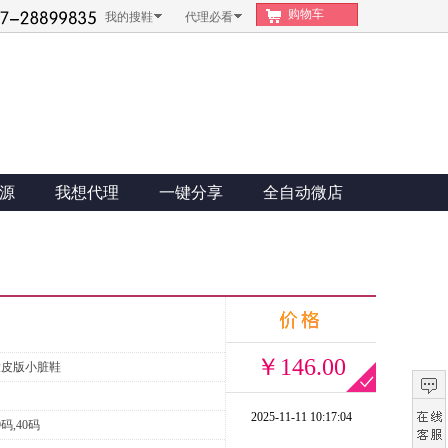
购物车
我的搜鞋
代理必看
源
我想代理
一键分享
全自动微店
￥146.00
大皮版小脏鞋
2025-11-11 10:17:04
9码,40码