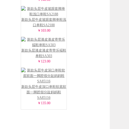
新款头层牛皮坡跟套脚单鞋浅
口单鞋SA2188
￥103.00
新款头层漆皮漆皮寄带乐褔鞋
单鞋SA503
￥123.00
新款头层牛皮深口单鞋软底软
面一脚蹬假分趾妈妈鞋
SA85116
￥135.00