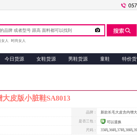

尚女人
时尚女人
今日货源
女鞋货源
男鞋货源
童鞋
特价货
大皮版小脏鞋SA8013
品牌：
新款长毛大皮含内增
是否三包：
可以退换
尺码：
35码,36码,37码,38码,3