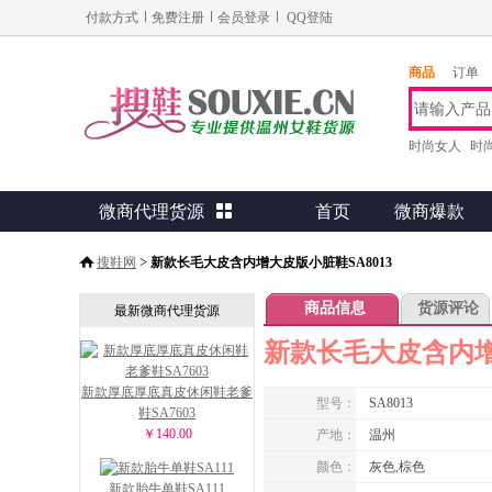
付款方式
免费注册
会员登录
QQ登陆
商品
订单
时尚女人
时
微商代理货源

首页
微商爆款
>
搜鞋网
新款长毛大皮含内增大皮版小脏鞋SA8013
商品信息
货源评论
最新微商代理货源
新款长毛大皮含内增
新款厚底厚底真皮休闲鞋老爹
型号：
SA8013
鞋SA7603
￥140.00
产地：
温州
颜色：
灰色,棕色
新款胎牛单鞋SA111