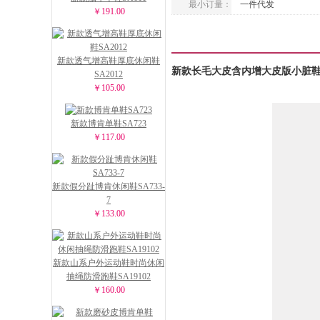
最小订量：
一件代发
￥191.00
新款透气增高鞋厚底休闲鞋
新款长毛大皮含内增大皮版小脏鞋S
SA2012
￥105.00
新款博肯单鞋SA723
￥117.00
新款假分趾博肯休闲鞋SA733-
7
￥133.00
新款山系户外运动鞋时尚休闲
抽绳防滑跑鞋SA19102
￥160.00