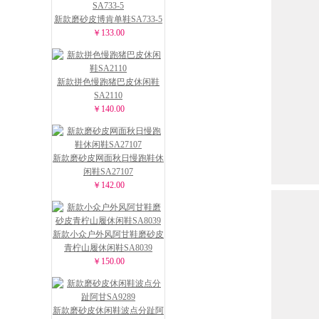
新款磨砂皮博肯单鞋SA733-5
￥133.00
新款拼色慢跑猪巴皮休闲鞋
SA2110
￥140.00
新款磨砂皮网面秋日慢跑鞋休
闲鞋SA27107
￥142.00
新款小众户外风阿甘鞋磨砂皮
青柠山履休闲鞋SA8039
￥150.00
新款磨砂皮休闲鞋波点分趾阿