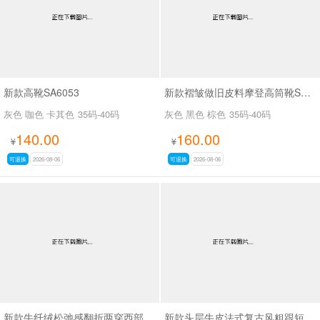
新款高靴SA6053
新款褶皱做旧皮料摩登高筒靴SA3061
灰色 咖色 卡其色
35码-40码
灰色 黑色 棕色
35码-40码
140.00
160.00
¥
¥
可退换
2026-08-06
可退换
2026-08-06
新款牛纤绒松弛感翻折两穿西部牛仔靴长靴SA26609
新款头层牛皮法式复古风粗跟短靴女百搭款休闲女靴SA2678