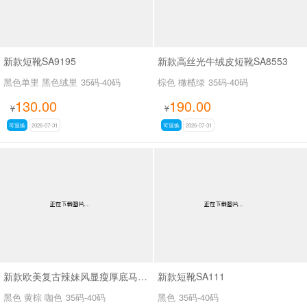
新款短靴SA9195
新款高丝光牛绒皮短靴SA8553
黑色单里 黑色绒里
35码-40码
棕色 橄榄绿
35码-40码
130.00
190.00
¥
¥
可退换
2026-07-31
可退换
2026-07-31
新款欧美复古辣妹风显瘦厚底马丁靴女褶皱皮带扣机车短靴粗跟中筒靴SA703
新款短靴SA111
黑色 黄棕 咖色
35码-40码
黑色
35码-40码