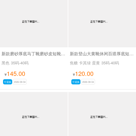
新款磨砂厚底马丁靴磨砂皮短靴SA7062
新款登山大黄靴休闲百搭厚底短靴马丁靴SA2676
黑色
35码-40码
焦糖 卡其绿 蛋黄
35码-40码
145.00
120.00
¥
¥
可退换
2026-08-04
可退换
2026-08-04