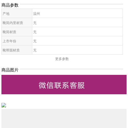
商品参数
产地
温州
靴筒内里材质
无
靴筒材质
无
上市年份
无
靴帮面材质
无
更多参数
靴面内里材质
无
皮质特征
无
商品图片
高帮鞋鞋底材质
无
靴款品名
无
靴筒高
无
靴头款式
无
鞋鞋跟高
无
低帮鞋跟款式
无