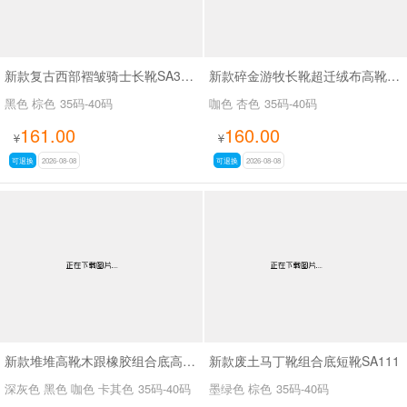
新款复古西部褶皱骑士长靴SA33037
新款碎金游牧长靴超迁绒布高靴SA33035
黑色 棕色
35码-40码
咖色 杏色
35码-40码
161.00
160.00
¥
¥
可退换
2026-08-08
可退换
2026-08-08
新款堆堆高靴木跟橡胶组合底高靴SA3039
新款废土马丁靴组合底短靴SA111
深灰色 黑色 咖色 卡其色
35码-40码
墨绿色 棕色
35码-40码