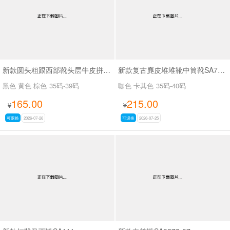
新款圆头粗跟西部靴头层牛皮拼接皮带扣短筒靴SA6002
新款复古麂皮堆堆靴中筒靴SA7320-16
黑色 黄色 棕色
35码-39码
咖色 卡其色
35码-40码
165.00
215.00
¥
¥
可退换
2026-07-26
可退换
2026-07-25