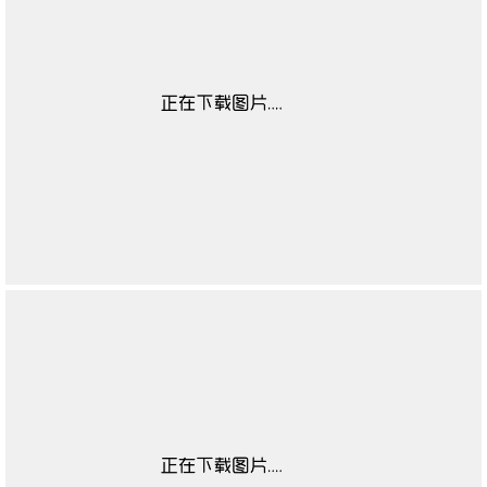
靴闭合方式
无
靴子流行元素
无
靴图案
无
靴适合季节
无
高帮鞋适合对象
无