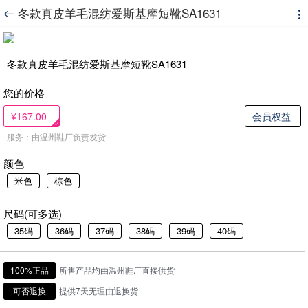
冬款真皮羊毛混纺爱斯基摩短靴SA1631


冬款真皮羊毛混纺爱斯基摩短靴SA1631
您的价格
¥167.00
会员权益
服务：由温州鞋厂负责发货
颜色
米色
棕色
尺码(可多选)
35码
36码
37码
38码
39码
40码
100%正品
所售产品均由温州鞋厂直接供货
可否退换
提供7天无理由退换货