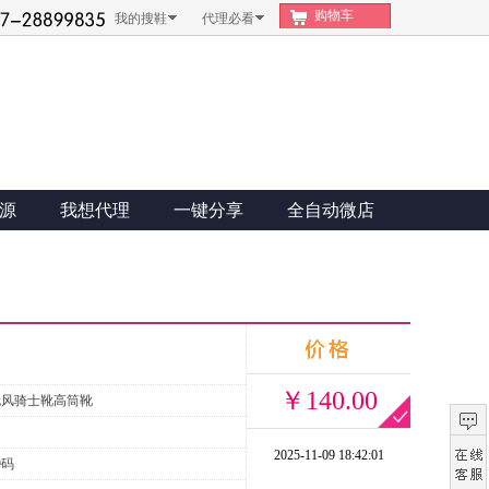
购物车
我的搜鞋
代理必看
源
我想代理
一键分享
全自动微店
￥140.00
伦风骑士靴高筒靴
2025-11-09 18:42:01
9码