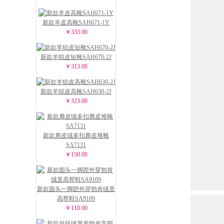
新款羊皮高靴SAH671-1Y
￥333.00
新款羊猄皮短靴SAH670-2J
￥313.00
新款羊猄皮高靴SAH630-2J
￥323.00
新款麂皮绒多扣麂皮堆靴
SA7131
￥150.00
新款圆头一脚蹬外穿勃肯绒里
高帮鞋SA9109
￥110.00