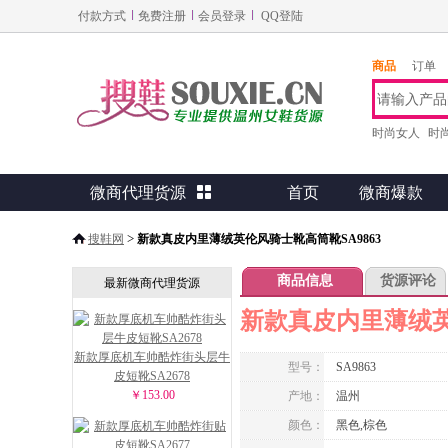
付款方式
免费注册
会员登录
QQ登陆
商品
订单
时尚女人
时
微商代理货源

首页
微商爆款
>
搜鞋网
新款真皮内里薄绒英伦风骑士靴高筒靴SA9863
商品信息
货源评论
最新微商代理货源
新款真皮内里薄绒英
新款厚底机车帅酷炸街头层牛
型号：
SA9863
皮短靴SA2678
￥153.00
产地：
温州
颜色：
黑色,棕色