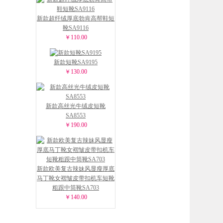
新款超纤绒厚底勃肯高帮鞋短
靴SA9116
￥110.00
新款短靴SA9195
￥130.00
新款高丝光牛绒皮短靴
SA8553
￥190.00
新款欧美复古辣妹风显瘦厚底
马丁靴女褶皱皮带扣机车短靴
粗跟中筒靴SA703
￥140.00