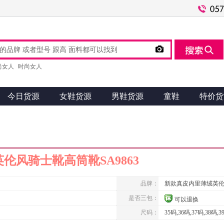

尚女人
时尚女人
今日货源
女鞋货源
男鞋货源
童鞋
特价货
伦风骑士靴高筒靴SA9863
品牌：
新款真皮内里薄绒英
是否三包：
可以退换
尺码：
35码,36码,37码,38码,3