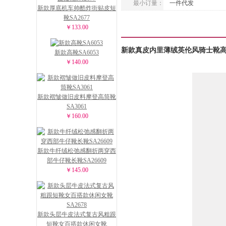
最小订量：
一件代发
新款厚底机车帅酷炸街贴皮短
靴SA2677
￥133.00
新款真皮内里薄绒英伦风骑士靴高筒
新款高靴SA6053
￥140.00
新款褶皱做旧皮料摩登高筒靴
SA3061
￥160.00
新款牛纤绒松弛感翻折两穿西
部牛仔靴长靴SA26609
￥145.00
新款头层牛皮法式复古风粗跟
短靴女百搭款休闲女靴