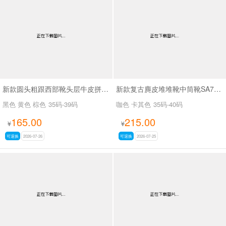
新款圆头粗跟西部靴头层牛皮拼接皮带扣短筒靴SA6002
新款复古麂皮堆堆靴中筒靴SA7320-16
黑色 黄色 棕色
35码-39码
咖色 卡其色
35码-40码
165.00
215.00
¥
¥
可退换
2026-07-26
可退换
2026-07-25