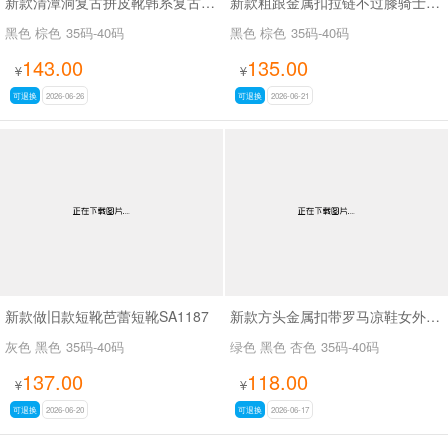
新款清潭洞复古拼皮靴韩系复古拼接骑士靴SA8033
新款粗跟金属扣拉链不过膝骑士靴复古拼色西部牛仔靴SA709
黑色 棕色
35码-40码
黑色 棕色
35码-40码
143.00
135.00
¥
¥
可退换
2026-06-26
可退换
2026-06-21
新款做旧款短靴芭蕾短靴SA1187
新款方头金属扣带罗马凉鞋女外穿平底内增高凉鞋SA2652-1
灰色 黑色
35码-40码
绿色 黑色 杏色
35码-40码
137.00
118.00
¥
¥
可退换
2026-06-20
可退换
2026-06-17