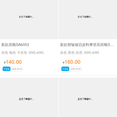
男最新上架
返回首页
新款高靴SA6053
新款褶皱做旧皮料摩登高筒靴SA3061
灰色 咖色 卡其色
35码-40码
灰色 黑色 棕色
35码-40码
140.00
160.00
¥
¥
可退换
2026-08-06
可退换
2026-08-06