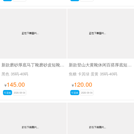
新款磨砂厚底马丁靴磨砂皮短靴SA7062
新款登山大黄靴休闲百搭厚底短靴马丁靴SA2676
黑色
35码-40码
焦糖 卡其绿 蛋黄
35码-40码
145.00
120.00
¥
¥
可退换
2026-08-04
可退换
2026-08-04