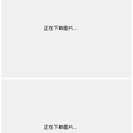
靴闭合方式
无
靴子流行元素
无
靴图案
无
靴适合季节
无
高帮鞋适合对象
无