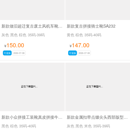
新款做旧超迁复古废土风机车靴SA8036
新款复古拼接骑士靴SA232
灰色 黑色 棕色
35码-39码
黄色 棕色
35码-40码
150.00
147.00
¥
¥
可退换
2026-07-08
可退换
2026-07-08
新款小众拼接工装靴真皮拼接牛仔布SA111
新款金属扣带点缀尖头西部版型废土风尖头长靴SA8034
黑色 棕色
35码-40码
灰色 黑色 米色
35码-39码