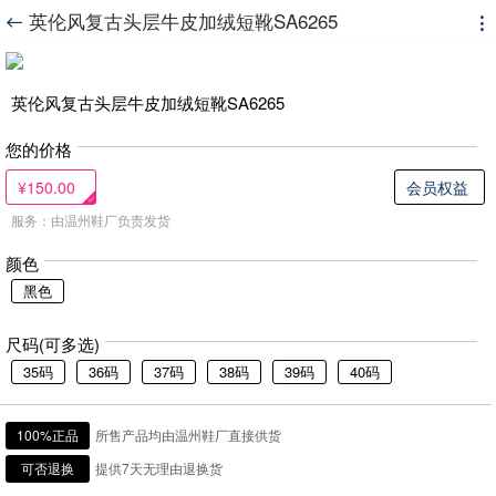
英伦风复古头层牛皮加绒短靴SA6265


英伦风复古头层牛皮加绒短靴SA6265
您的价格
¥150.00
会员权益
服务：由温州鞋厂负责发货
颜色
黑色
尺码(可多选)
35码
36码
37码
38码
39码
40码
100%正品
所售产品均由温州鞋厂直接供货
可否退换
提供7天无理由退换货