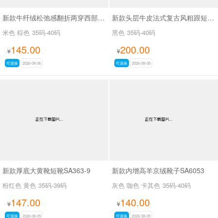
新款牛纤绒松弛感翻折两穿西部牛仔靴长靴SA26609
新款头层牛皮法式复古风粗跟短靴女百搭款休闲女靴SA2678
米色 棕色
35码-40码
黑色
35码-40码
145.00
200.00
¥
¥
可退换
2026-08-06
可退换
2026-08-05
新款厚底大黄靴短靴SA363-9
新款内增高羊京绒靴子SA6053
粉红色 黄色
35码-39码
灰色 咖色 卡其色
35码-40码
147.00
140.00
¥
¥
可退换
2026-08-05
可退换
2026-08-05