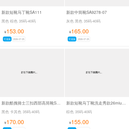
新款短靴马丁靴SA111
新款中筒靴SA9278-07
黑色 棕色
35码-40码
灰色 黑色
35码-40码
153.00
165.00
¥
¥
可退换
2026-07-25
可退换
2026-07-25
新款酷拽骑士三扣西部高筒靴SA8042
新款短靴马丁靴洗走秀款26miuSA1061
黑色 卡其色
35码-40码
棕色
35码-40码
170.00
155.00
¥
¥