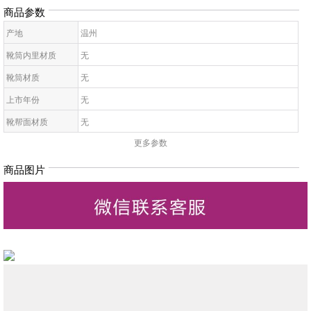
商品参数
产地
温州
靴筒内里材质
无
靴筒材质
无
上市年份
无
靴帮面材质
无
更多参数
靴面内里材质
无
皮质特征
无
商品图片
高帮鞋鞋底材质
无
靴款品名
无
靴筒高
无
靴头款式
无
鞋鞋跟高
无
低帮鞋跟款式
无