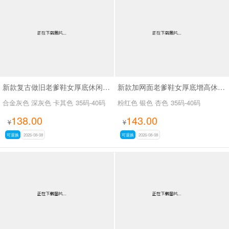
男最新上架
返回首页
新款复古做旧老爹鞋女厚底休闲运动鞋SA2680
新款加网面老爹鞋女厚底增高休闲运动女鞋SA2679
合金灰色 深灰色 卡其色
35码-40码
粉红色 银色 杏色
35码-40码
138.00
143.00
¥
¥
可退换
2026-08-08
可退换
2026-08-08