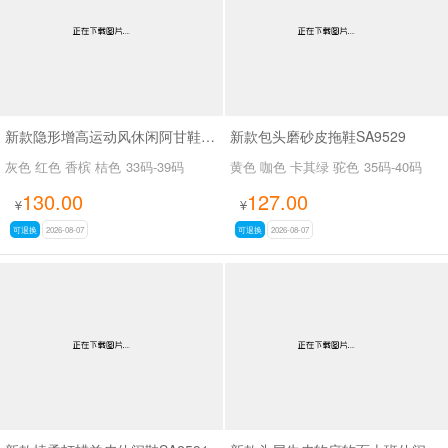
新款隐形增高运动风休闲阿甘鞋SA54133
新款包头磨砂皮拖鞋SA9529
灰色 红色 香槟 桔色
33码-39码
黄色 咖色 卡其绿 驼色
35码-40码
130.00
127.00
¥
¥
可退换
2026-08-07
可退换
2026-08-07