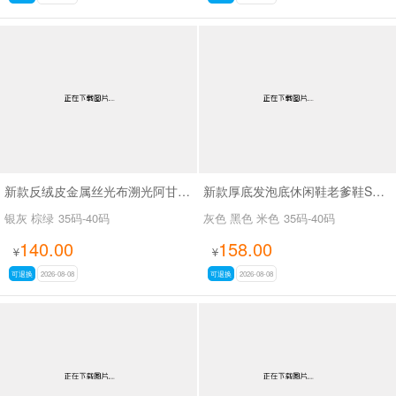
新款反绒皮金属丝光布溯光阿甘休闲鞋SA9288
新款厚底发泡底休闲鞋老爹鞋SA629-1
银灰 棕绿
35码-40码
灰色 黑色 米色
35码-40码
140.00
158.00
¥
¥
可退换
2026-08-08
可退换
2026-08-08