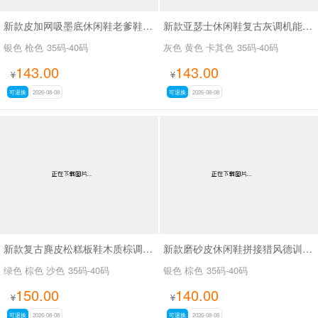
新款皮加网吸墨底休闲鞋老爹鞋SA6078
新款亚瑟士休闲鞋复古灰调机能老爹鞋SA17022-1
银色 枪色
35码-40码
灰色 黄色 卡其色
35码-40码
143.00
143.00
¥
¥
可退换
2026-08-08
可退换
2026-08-08
新款复古麂皮松糕板鞋木质棕调秋磨砂皮休闲鞋SA2111
新款磨砂皮休闲鞋拼接猎风德训鞋SA9291
绿色 棕色 沙色
35码-40码
银色 棕色
35码-40码
150.00
140.00
¥
¥
可退换
2026-08-08
可退换
2026-08-08