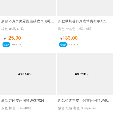
新款巧克力鬼冢虎磨砂皮休闲鞋SA9208
新款秋屿暮野厚底博肯鞋单鞋SA70767
棕色
35码-40码
咖色 卡其色
35码-39码
125.00
133.00
¥
¥
可退换
2026-08-08
可退换
2026-08-08
新款磨砂皮休闲鞋SA37024
新款植柔羊皮小阿甘休闲鞋SA6262B
灰色 棕色
35码-40码
紫色 红色 咖色
36码-40码