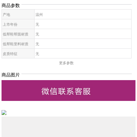
商品参数
产地
温州
上市年份
无
低帮鞋帮面材质
无
低帮鞋里料材质
无
皮质特征
无
更多参数
低帮鞋鞋底材质
无
低帮鞋开口深度
无
商品图片
低帮鞋头款式
无
鞋鞋跟高
无
低帮鞋跟款式
无
低帮鞋闭合方式
无
低帮鞋适用对象
无