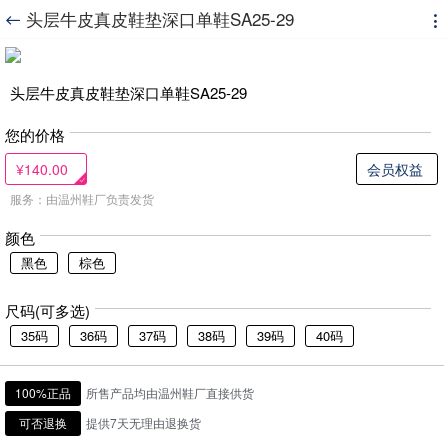
头层牛皮真皮鞋垫深口单鞋SA25-29


头层牛皮真皮鞋垫深口单鞋SA25-29
您的价格
¥140.00
会员权益
服务：由温州鞋厂负责发货
颜色
黑色
棕色
尺码(可多选)
35码
36码
37码
38码
39码
40码
100%正品
所售产品均由温州鞋厂直接供货
可否退换
提供7天无理由退换货