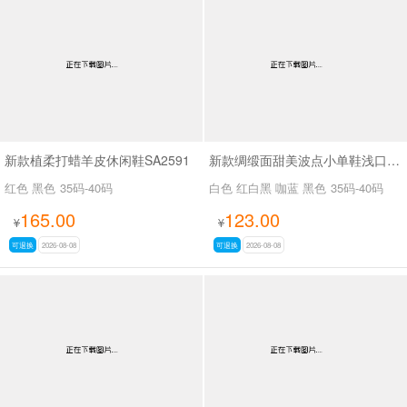
新款植柔打蜡羊皮休闲鞋SA2591
新款绸缎面甜美波点小单鞋浅口小单鞋SA8135
红色 黑色
35码-40码
白色 红白黑 咖蓝 黑色
35码-40码
165.00
123.00
¥
¥
可退换
2026-08-08
可退换
2026-08-08