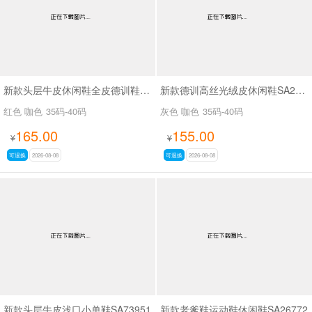
新款头层牛皮休闲鞋全皮德训鞋SA111
新款德训高丝光绒皮休闲鞋SA2H008
红色 咖色
35码-40码
灰色 咖色
35码-40码
165.00
155.00
¥
¥
可退换
2026-08-08
可退换
2026-08-08
新款头层牛皮浅口小单鞋SA73951
新款老爹鞋运动鞋休闲鞋SA26772