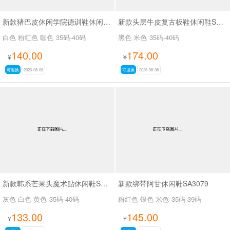
新款猪巴皮休闲学院德训鞋休闲鞋SA6078
新款头层牛皮复古板鞋休闲鞋SA260
白色 粉红色 咖色
35码-40码
黑色 米色
35码-40码
140.00
174.00
¥
¥
可退换
2026-08-08
可退换
2026-08-08
新款韩系芒果头魔术贴休闲鞋SA111
新款绑带阿甘休闲鞋SA3079
灰色 白色 黄色
35码-40码
粉红色 银色 米色
35码-39码
133.00
145.00
¥
¥