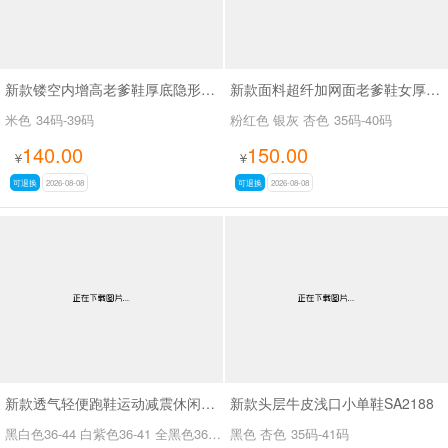
新款镂空内增高老爹鞋厚底隐形增高休闲鞋SA1335
新款面料超纤加网面老爹鞋女厚底增高休闲运动女鞋SA2679
米色
34码-39码
粉红色 银灰 杏色
35码-40码
140.00
150.00
¥
¥
可退换
2026-08-08
可退换
2026-08-08
新款透气轻便跑鞋运动减震休闲鞋男女同款SA266-23
新款头层牛皮浅口小单鞋SA2188
黑白色36-44 白紫色36-41 全黑色36-41
黑色 杏色
36码-44码
35码-41码