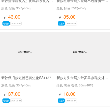
新款清潭洞复古拼皮靴韩系复古拼接骑士靴SA8033
新款粗跟金属扣拉链不过膝骑士靴复古拼色西部牛仔靴SA709
黑色 棕色
35码-40码
黑色 棕色
35码-40码
143.00
135.00
¥
¥
可退换
2026-06-26
可退换
2026-06-21
新款做旧款短靴芭蕾短靴SA1187
新款方头金属扣带罗马凉鞋女外穿平底内增高凉鞋SA2652-1
灰色 黑色
35码-40码
绿色 黑色 杏色
35码-40码
137.00
118.00
¥
¥
可退换
2026-06-20
可退换
2026-06-17