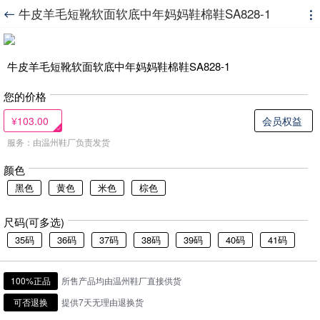
牛皮羊毛短靴软面软底中年妈妈鞋棉鞋SA828-1


牛皮羊毛短靴软面软底中年妈妈鞋棉鞋SA828-1
您的价格
¥103.00
会员权益
服务：由温州鞋厂负责发货
颜色
黑色
黄色
米色
棕色
尺码(可多选)
35码
36码
37码
38码
39码
40码
41码
100%正品
所售产品均由温州鞋厂直接供货
可否退换
提供7天无理由退换货