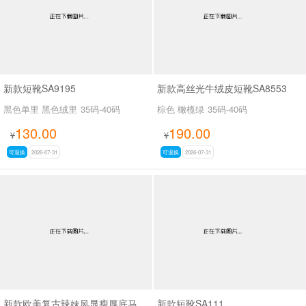
新款短靴SA9195
新款高丝光牛绒皮短靴SA8553
黑色单里 黑色绒里
35码-40码
棕色 橄榄绿
35码-40码
130.00
190.00
¥
¥
可退换
2026-07-31
可退换
2026-07-31
新款欧美复古辣妹风显瘦厚底马丁靴女褶皱皮带扣机车短靴粗跟中筒靴SA703
新款短靴SA111