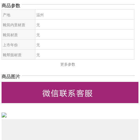
商品参数
产地
温州
靴筒内里材质
无
靴筒材质
无
上市年份
无
靴帮面材质
无
更多参数
靴面内里材质
无
皮质特征
无
商品图片
高帮鞋鞋底材质
无
靴款品名
无
靴筒高
无
靴头款式
无
鞋鞋跟高
无
低帮鞋跟款式
无