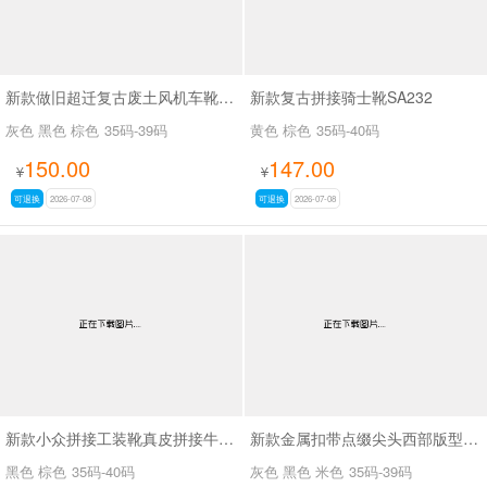
新款做旧超迁复古废土风机车靴SA8036
新款复古拼接骑士靴SA232
灰色 黑色 棕色
35码-39码
黄色 棕色
35码-40码
150.00
147.00
¥
¥
可退换
2026-07-08
可退换
2026-07-08
新款小众拼接工装靴真皮拼接牛仔布SA111
新款金属扣带点缀尖头西部版型废土风尖头长靴SA8034
黑色 棕色
35码-40码
灰色 黑色 米色
35码-39码