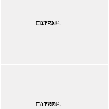
靴闭合方式
无
靴子流行元素
无
靴图案
无
靴适合季节
无
高帮鞋适合对象
无