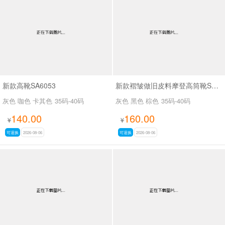
男最新上架
返回首页
新款高靴SA6053
新款褶皱做旧皮料摩登高筒靴SA3061
灰色 咖色 卡其色
35码-40码
灰色 黑色 棕色
35码-40码
140.00
160.00
¥
¥
可退换
2026-08-06
可退换
2026-08-06