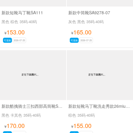
新款短靴马丁靴SA111
新款中筒靴SA9278-07
黑色 棕色
35码-40码
灰色 黑色
35码-40码
153.00
165.00
¥
¥
可退换
2026-07-25
可退换
2026-07-25
新款酷拽骑士三扣西部高筒靴SA8042
新款短靴马丁靴洗走秀款26miuSA1061
黑色 卡其色
35码-40码
棕色
35码-40码
170.00
155.00
¥
¥