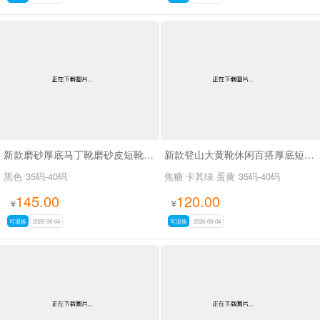
新款磨砂厚底马丁靴磨砂皮短靴SA7062
新款登山大黄靴休闲百搭厚底短靴马丁靴SA2676
黑色
35码-40码
焦糖 卡其绿 蛋黄
35码-40码
145.00
120.00
¥
¥
可退换
2026-08-04
可退换
2026-08-04