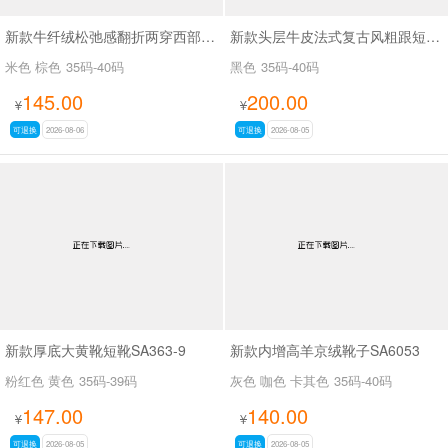
新款牛纤绒松弛感翻折两穿西部牛仔靴长靴SA26609
新款头层牛皮法式复古风粗跟短靴女百搭款休闲女靴SA2678
米色 棕色
35码-40码
黑色
35码-40码
145.00
200.00
¥
¥
可退换
2026-08-06
可退换
2026-08-05
新款厚底大黄靴短靴SA363-9
新款内增高羊京绒靴子SA6053
粉红色 黄色
35码-39码
灰色 咖色 卡其色
35码-40码
147.00
140.00
¥
¥
可退换
2026-08-05
可退换
2026-08-05