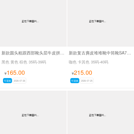
新款圆头粗跟西部靴头层牛皮拼接皮带扣短筒靴SA6002
新款复古麂皮堆堆靴中筒靴SA7320-16
黑色 黄色 棕色
35码-39码
咖色 卡其色
35码-40码
165.00
215.00
¥
¥
可退换
2026-07-26
可退换
2026-07-25