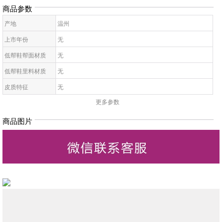
商品参数
产地
温州
上市年份
无
低帮鞋帮面材质
无
低帮鞋里料材质
无
皮质特征
无
更多参数
低帮鞋鞋底材质
无
低帮鞋开口深度
无
商品图片
低帮鞋头款式
无
鞋鞋跟高
无
低帮鞋跟款式
无
低帮鞋闭合方式
无
低帮鞋适用对象
无