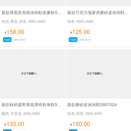
新款厚底发泡底休闲鞋老爹鞋SA629-1
新款巧克力鬼冢虎磨砂皮休闲鞋SA9208
灰色 黑色 米色
35码-40码
棕色
35码-40码
158.00
125.00
¥
¥
可退换
2026-08-08
可退换
2026-08-08
新款秋屿暮野厚底博肯鞋单鞋SA70767
新款磨砂皮休闲鞋SA37024
咖色 卡其色
35码-39码
灰色 棕色
35码-40码
133.00
150.00
¥
¥