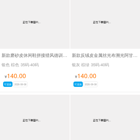
新款磨砂皮休闲鞋拼接猎风德训鞋SA9291
新款反绒皮金属丝光布溯光阿甘休闲鞋SA9288
银色 棕色
35码-40码
银灰 棕绿
35码-40码
140.00
140.00
¥
¥
可退换
2026-08-08
可退换
2026-08-08