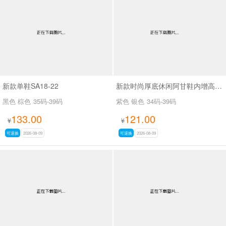
男最新上架
返回首页
新款单鞋SA18-22
新款时尚厚底休闲阿甘鞋内增高休闲鞋 SA2165
黑色 棕色
35码-39码
紫色 银色
34码-39码
133.00
121.00
¥
¥
可退换
2026-08-09
可退换
2026-08-09