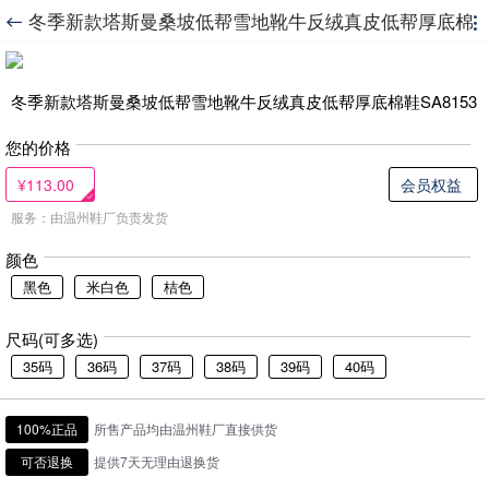
冬季新款塔斯曼桑坡低帮雪地靴牛反绒真皮低帮厚底棉


鞋SA8153
冬季新款塔斯曼桑坡低帮雪地靴牛反绒真皮低帮厚底棉鞋SA8153
您的价格
¥113.00
会员权益
服务：由温州鞋厂负责发货
颜色
黑色
米白色
桔色
尺码(可多选)
35码
36码
37码
38码
39码
40码
100%正品
所售产品均由温州鞋厂直接供货
可否退换
提供7天无理由退换货