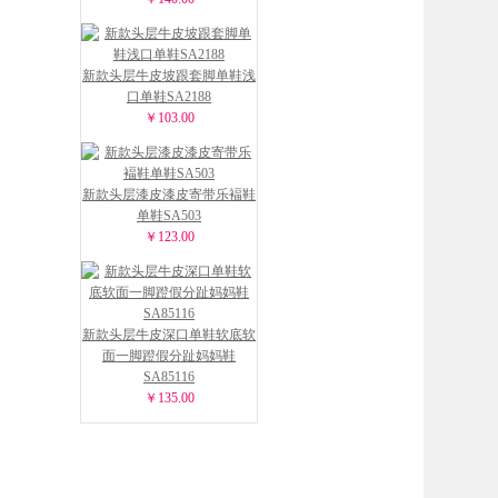
新款头层牛皮坡跟套脚单鞋浅
口单鞋SA2188
￥103.00
新款头层漆皮漆皮寄带乐褔鞋
单鞋SA503
￥123.00
新款头层牛皮深口单鞋软底软
面一脚蹬假分趾妈妈鞋
SA85116
￥135.00