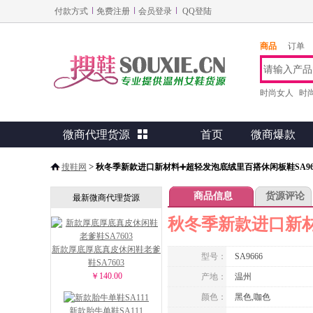
付款方式
免费注册
会员登录
QQ登陆
商品
订单
时尚女人
时
微商代理货源

首页
微商爆款
>
搜鞋网
秋冬季新款进口新材料➕超轻发泡底绒里百搭休闲板鞋SA96
商品信息
货源评论
最新微商代理货源
秋冬季新款进口新材
新款厚底厚底真皮休闲鞋老爹
型号：
SA9666
鞋SA7603
￥140.00
产地：
温州
颜色：
黑色,咖色
新款胎牛单鞋SA111