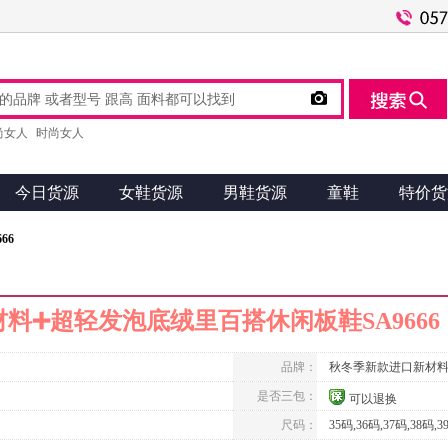

尚女人
时尚女人
今日货源
女鞋货源
男鞋货源
童鞋
特价货
66
料➕超轻发泡底绒里百搭休闲板鞋SA9666
品牌：
秋冬季新款进口新材
是否三包：
可以退换
尺码：
35码,36码,37码,38码,3