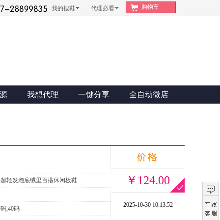
购物车
我的搜鞋
代理必看
源
我想代理
一键分享
全自动微店
￥124.00
料超轻发泡底绒里百搭休闲板鞋
2025-10-30 10:13:52
9码,40码