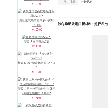
最小订量：
一件代发
￥191.00
新款透气增高鞋厚底休闲鞋
秋冬季新款进口新材料➕超轻发泡底
SA2012
￥105.00
新款博肯单鞋SA723
￥117.00
新款假分趾博肯休闲鞋SA733-
7
￥133.00
新款山系户外运动鞋时尚休闲
抽绳防滑跑鞋SA19102
￥160.00