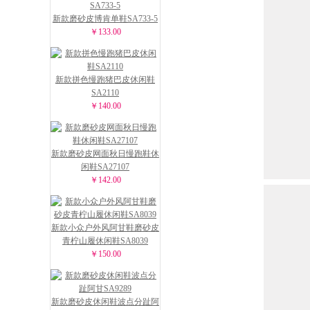
新款磨砂皮博肯单鞋SA733-5
￥133.00
新款拼色慢跑猪巴皮休闲鞋
SA2110
￥140.00
新款磨砂皮网面秋日慢跑鞋休
闲鞋SA27107
￥142.00
新款小众户外风阿甘鞋磨砂皮
青柠山履休闲鞋SA8039
￥150.00
新款磨砂皮休闲鞋波点分趾阿