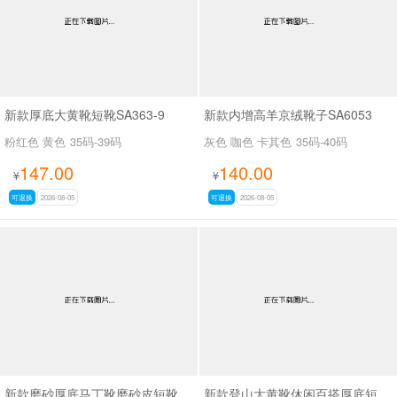
新款厚底大黄靴短靴SA363-9
新款内增高羊京绒靴子SA6053
粉红色 黄色
35码-39码
灰色 咖色 卡其色
35码-40码
147.00
140.00
¥
¥
可退换
2026-08-05
可退换
2026-08-05
新款磨砂厚底马丁靴磨砂皮短靴SA7062
新款登山大黄靴休闲百搭厚底短靴马丁靴SA2676