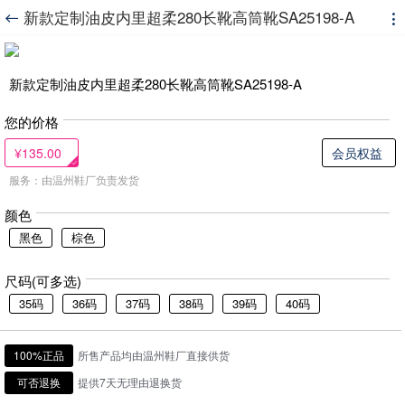
新款定制油皮内里超柔280长靴高筒靴SA25198-A


新款定制油皮内里超柔280长靴高筒靴SA25198-A
您的价格
¥135.00
会员权益
服务：由温州鞋厂负责发货
颜色
黑色
棕色
尺码(可多选)
35码
36码
37码
38码
39码
40码
100%正品
所售产品均由温州鞋厂直接供货
可否退换
提供7天无理由退换货