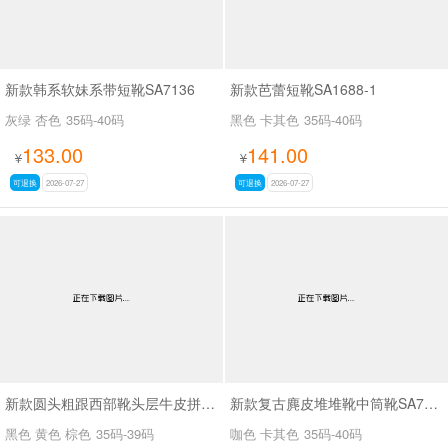
新款韩系软妹系带短靴SA7136
新款芭蕾短靴SA1688-1
灰绿 杏色
35码-40码
黑色 卡其色
35码-40码
133.00
141.00
¥
¥
可退换
2026-07-27
可退换
2026-07-27
新款圆头粗跟西部靴头层牛皮拼接皮带扣短筒靴SA6002
新款复古麂皮堆堆靴中筒靴SA7320-16
黑色 黄色 棕色
35码-39码
咖色 卡其色
35码-40码