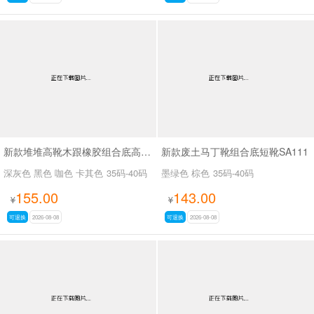
新款堆堆高靴木跟橡胶组合底高靴SA3039
新款废土马丁靴组合底短靴SA111
深灰色 黑色 咖色 卡其色
35码-40码
墨绿色 棕色
35码-40码
155.00
143.00
¥
¥
可退换
2026-08-08
可退换
2026-08-08