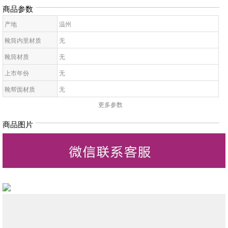
商品参数
产地
温州
靴筒内里材质
无
靴筒材质
无
上市年份
无
靴帮面材质
无
更多参数
靴面内里材质
无
皮质特征
无
商品图片
高帮鞋鞋底材质
无
靴款品名
无
靴筒高
无
靴头款式
无
鞋鞋跟高
无
低帮鞋跟款式
无