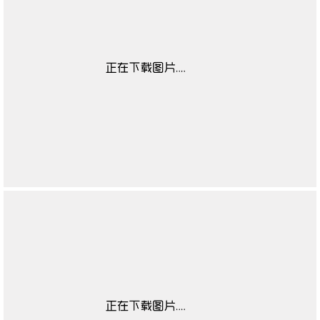
靴闭合方式
无
靴子流行元素
无
靴图案
无
靴适合季节
无
高帮鞋适合对象
无