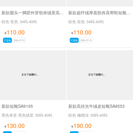
新款圆头一脚蹬外穿勃肯绒里高帮鞋SA9109
新款超纤绒厚底勃肯高帮鞋短靴SA9116
棕色 驼色
34码-40码
棕色 驼色
34码-40码
110.00
110.00
¥
¥
可退换
2026-07-31
可退换
2026-07-31
新款短靴SA9195
新款高丝光牛绒皮短靴SA8553
黑色单里 黑色绒里
35码-40码
棕色 橄榄绿
35码-40码
130.00
190.00
¥
¥