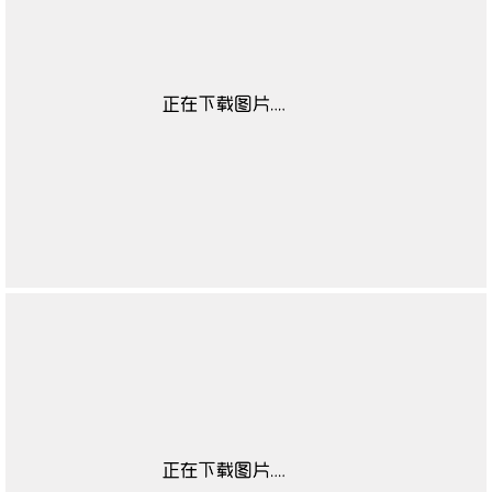
靴闭合方式
无
靴子流行元素
无
靴图案
无
靴适合季节
无
高帮鞋适合对象
无