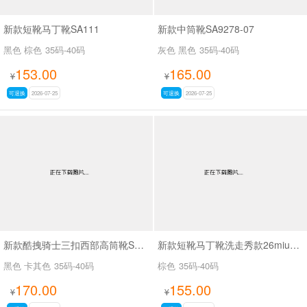
新款短靴马丁靴SA111
新款中筒靴SA9278-07
黑色 棕色
35码-40码
灰色 黑色
35码-40码
153.00
165.00
¥
¥
可退换
2026-07-25
可退换
2026-07-25
新款酷拽骑士三扣西部高筒靴SA8042
新款短靴马丁靴洗走秀款26miuSA1061
黑色 卡其色
35码-40码
棕色
35码-40码
170.00
155.00
¥
¥