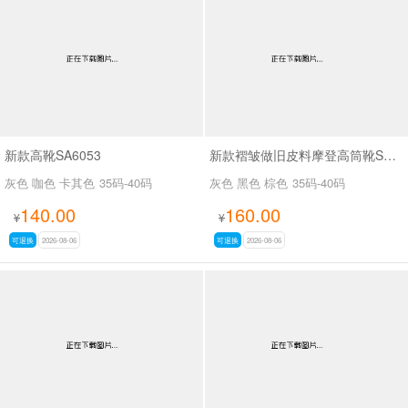
男最新上架
返回首页
新款高靴SA6053
新款褶皱做旧皮料摩登高筒靴SA3061
灰色 咖色 卡其色
35码-40码
灰色 黑色 棕色
35码-40码
140.00
160.00
¥
¥
可退换
2026-08-06
可退换
2026-08-06