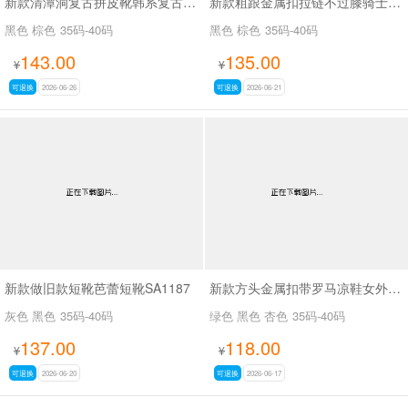
新款清潭洞复古拼皮靴韩系复古拼接骑士靴SA8033
新款粗跟金属扣拉链不过膝骑士靴复古拼色西部牛仔靴SA709
黑色 棕色
35码-40码
黑色 棕色
35码-40码
143.00
135.00
¥
¥
可退换
2026-06-26
可退换
2026-06-21
新款做旧款短靴芭蕾短靴SA1187
新款方头金属扣带罗马凉鞋女外穿平底内增高凉鞋SA2652-1
灰色 黑色
35码-40码
绿色 黑色 杏色
35码-40码
137.00
118.00
¥
¥
可退换
2026-06-20
可退换
2026-06-17