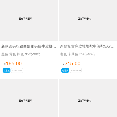
新款圆头粗跟西部靴头层牛皮拼接皮带扣短筒靴SA6002
新款复古麂皮堆堆靴中筒靴SA7320-16
黑色 黄色 棕色
35码-39码
咖色 卡其色
35码-40码
165.00
215.00
¥
¥
可退换
2026-07-26
可退换
2026-07-25