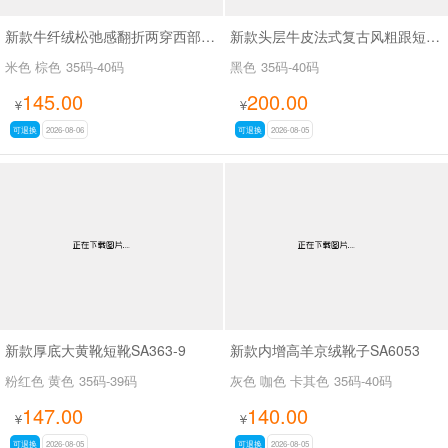
新款牛纤绒松弛感翻折两穿西部牛仔靴长靴SA26609
新款头层牛皮法式复古风粗跟短靴女百搭款休闲女靴SA2678
米色 棕色
35码-40码
黑色
35码-40码
145.00
200.00
¥
¥
可退换
2026-08-06
可退换
2026-08-05
新款厚底大黄靴短靴SA363-9
新款内增高羊京绒靴子SA6053
粉红色 黄色
35码-39码
灰色 咖色 卡其色
35码-40码
147.00
140.00
¥
¥
可退换
2026-08-05
可退换
2026-08-05