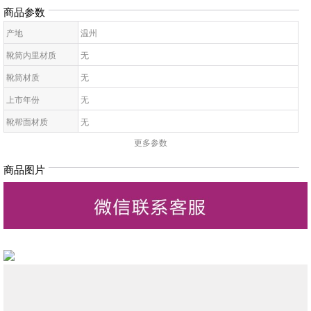
商品参数
产地
温州
靴筒内里材质
无
靴筒材质
无
上市年份
无
靴帮面材质
无
更多参数
靴面内里材质
无
皮质特征
无
商品图片
高帮鞋鞋底材质
无
靴款品名
无
靴筒高
无
靴头款式
无
鞋鞋跟高
无
低帮鞋跟款式
无