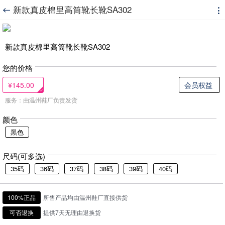
新款真皮棉里高筒靴长靴SA302


新款真皮棉里高筒靴长靴SA302
您的价格
¥145.00
会员权益
服务：由温州鞋厂负责发货
颜色
黑色
尺码(可多选)
35码
36码
37码
38码
39码
40码
100%正品
所售产品均由温州鞋厂直接供货
可否退换
提供7天无理由退换货