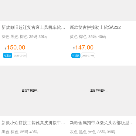
新款做旧超迁复古废土风机车靴SA8036
新款复古拼接骑士靴SA232
灰色 黑色 棕色
35码-39码
黄色 棕色
35码-40码
150.00
147.00
¥
¥
可退换
2026-07-08
可退换
2026-07-08
新款小众拼接工装靴真皮拼接牛仔布SA111
新款金属扣带点缀尖头西部版型废土风尖头长靴SA8034
黑色 棕色
35码-40码
灰色 黑色 米色
35码-39码