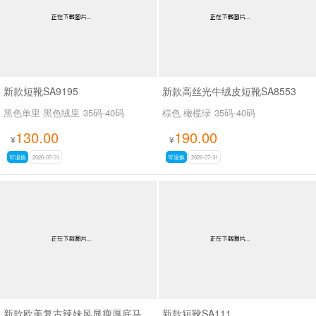
新款短靴SA9195
新款高丝光牛绒皮短靴SA8553
黑色单里 黑色绒里
35码-40码
棕色 橄榄绿
35码-40码
130.00
190.00
¥
¥
可退换
2026-07-31
可退换
2026-07-31
新款欧美复古辣妹风显瘦厚底马丁靴女褶皱皮带扣机车短靴粗跟中筒靴SA703
新款短靴SA111