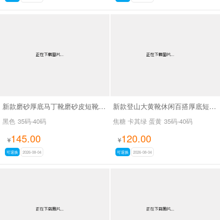
新款磨砂厚底马丁靴磨砂皮短靴SA7062
新款登山大黄靴休闲百搭厚底短靴马丁靴SA2676
黑色
35码-40码
焦糖 卡其绿 蛋黄
35码-40码
145.00
120.00
¥
¥
可退换
2026-08-04
可退换
2026-08-04